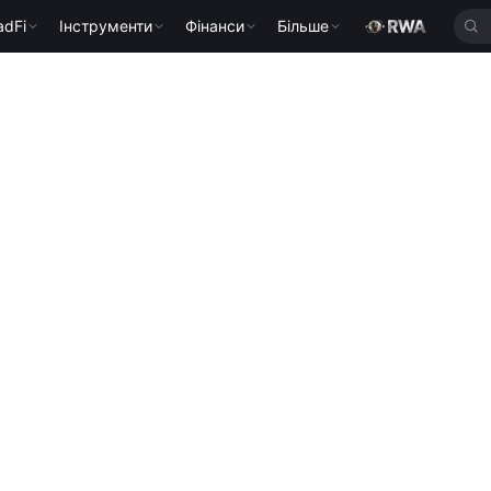
adFi
Інструменти
Фінанси
Більше