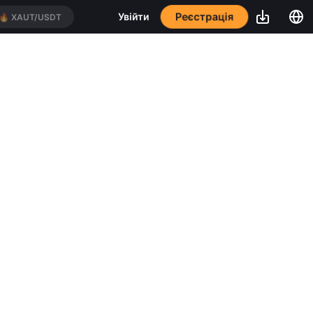
Реєстрація
Увійти
🔥
XAUT/USDT