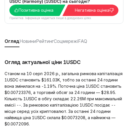
USDC (Harmony) (1USDC) на сьогодні?
Позитивна оцінка
Негативна оцінка
Примітка. Інформація надається лише в довідкових цілях.
Огляд
Новини
Рейтинг
Соцмережі
FAQ
Огляд актуальної ціни 1USDC
Станом на 10 серп 2026 р., загальна ринкова капіталізація
1USDC становить $161.03K, тобто за останні 24 години
вона змінилася на -1.19%. Поточна ціна 1USDC становить
$0.00723376, а торговий обсяг за 24 години — $28.95.
Кількість 1USDC в обігу складає 22.26M при максимальній
емісії --. За ринковою капіталізацією 1USDC посідає --
місце серед усіх криптовалют. За останні 24 години
найвища ціна 1USDC склала $0.0073208, а найнижча —
$0.0072096.