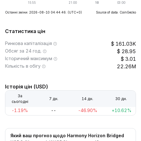
Останні зміни: 2026-08-10 04:44:46.
(UTC+0)
Source of data: CoinGecko
Статистика цін
Ринкова капіталізація
161.03K
Обсяг за 24 год.
28.95
Історичний максимум
3.01
Кількість в обігу
22.26M
Історія цін (USD)
За
7 дн.
14 дн.
30 дн.
сьогодні
-1.19%
--
-46.90%
+10.62%
Який ваш прогноз щодо Harmony Horizon Bridged