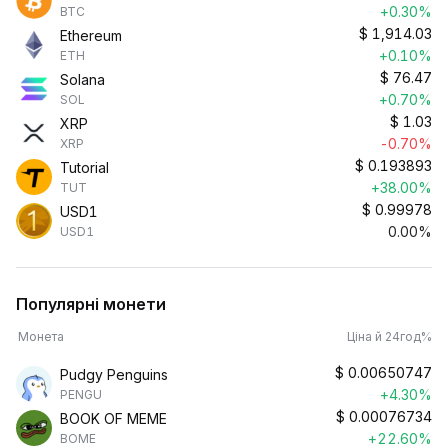
+0.30%
BTC
$
1,914.03
Ethereum
+0.10%
ETH
$
76.47
Solana
+0.70%
SOL
$
1.03
XRP
-0.70%
XRP
$
0.193893
Tutorial
+38.00%
TUT
$
0.99978
USD1
0.00%
USD1
Популярні монети
Монета
Ціна й 24год%
$
0.00650747
Pudgy Penguins
+4.30%
PENGU
$
0.00076734
BOOK OF MEME
+22.60%
BOME