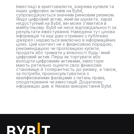
Інвестиції в криптовалюти, зокрема купівля та
інших цифрових активів на Bybit,
супроводжуються значним ринковим ризиком.
Якщо цифровий актив, який ви шукаєте, зараз
недоступний на Bybit, він може з’явитися в
майбутньому. Bybit не несе відповідальності за
результати інвестування. Наведена тут цінова
інформація та інші дані отримані з публічних
джерел і надаються виключно в інформаційних
цілях. Цей контент не є фінансовою порадою,
рекомендацією чи пропозицією купити,
продати або тримати у власності будь-який
цифровий актив. Перш як торгувати або
володіти цифровими активами, інвестори
мають ретельно оцінити своє фінансове
становище й толерантність до ризику, а також,
за потреби, проконсультуватися з
кваліфікованими фахівцями з питань права,
оподаткування чи інвестицій. Додаткову
інформацію див. в Умовах використання Bybit.