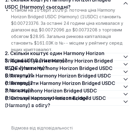
USDC (Harmony) сьогодні?
Станом на 10 серп 2026 р. поточна ціна Harmony
Horizon Bridged USDC (Harmony) (1USDC) становить
$0.00723376. За останні 24 години ціна коливалася у
діапазоні від $0.0072096 до $0.0073208 з торговим
обсягом $28.95. Загальна ринкова капіталізація
становить $161.03K із №-- місцем у рейтингу серед
інших криптовалют.
2. Скільки коштує один Harmony Horizon
Bridged USDC (Harmony)?
3. Як інвестувати в Harmony Horizon Bridged
USDC (Harmony)?
4. Де купити Harmony Horizon Bridged USDC
(Harmony)?
5. Як купити Harmony Horizon Bridged USDC
(Harmony)?
6. Як продати Harmony Horizon Bridged USDC
(Harmony)?
7. Чи є Harmony Horizon Bridged USDC
(Harmony) хорошою інвестицією?
8. Скільки Harmony Horizon Bridged USDC
(Harmony) в обігу?
Відмова від відповідальності