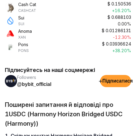
$
0.150536
Cash Cat
+16.20%
CASHCAT
$
0.688103
Sui
0.00%
SUI
$
0.01286131
Anoma
-12.30%
XAN
$
0.03936624
Pons
+38.20%
PONS
Підписуйтесь на наші соцмережі
Followers
+
Підписатися
@bybit_official
Поширені запитання й відповіді про
1USDC (Harmony Horizon Bridged USDC
(Harmony))
1. Скільки коштує Harmony Horizon Bridged