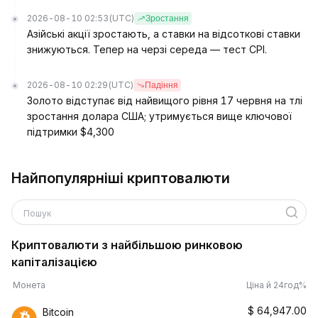
2026-08-10 02:53
(UTC)
Зростання
Азійські акції зростають, а ставки на відсоткові ставки
знижуються. Тепер на черзі середа — тест CPI.
2026-08-10 02:29
(UTC)
Падіння
Золото відступає від найвищого рівня 17 червня на тлі
зростання долара США; утримується вище ключової
підтримки $4,300
Найпопулярніші криптовалюти
Пошук
Криптовалюти з найбільшою ринковою
капіталізацією
Монета
Ціна й 24год%
$
64,947.00
Bitcoin