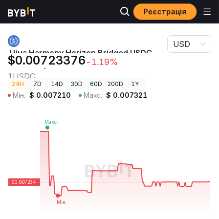
Реєстрація
Ціни
Ціна Harmony Horizon Bridged USDC (Harmony)
криптовалют
1USDC
USD
Ціна Harmony Horizon Bridged USDC
$0.00723376
-1.19%
(Harmony)
1USDC
24H
7D
14D
30D
60D
200D
1Y
Мін.
$
0.007210
Макс.
$
0.007321