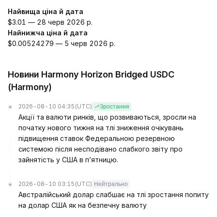
Найвища ціна й дата
$3.01 — 28 черв 2026 р.
Найнижча ціна й дата
$0.00524279 — 5 черв 2026 р.
Новини Harmony Horizon Bridged USDC
(Harmony)
2026-08-10 04:35
(UTC)
Зростання
Акції та валюти ринків, що розвиваються, зросли на
початку нового тижня на тлі зниження очікувань
підвищення ставок Федеральною резервною
системою після несподівано слабкого звіту про
зайнятість у США в п’ятницю.
2026-08-10 03:15
(UTC)
Нейтрально
Австралійський долар слабшає на тлі зростання попиту
на долар США як на безпечну валюту