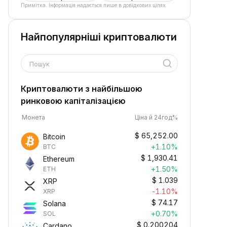
Примітка. Інформація надається лише в довідкових цілях.
Найпопулярніші криптовалюти
Пошук
Криптовалюти з найбільшою
ринковою капіталізацією
Монета
Ціна й 24год%
$
65,252.00
Bitcoin
+1.10%
BTC
$
1,930.41
Ethereum
+1.50%
ETH
$
1.039
XRP
-1.10%
XRP
$
74.17
Solana
+0.70%
SOL
$
0.200204
Cardano