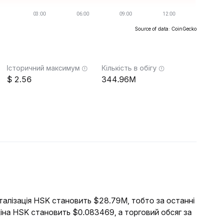
Source of data: CoinGecko
Історичний максимум
Кількість в обігу
2.56
344.96M
італізація HSK становить $28.79M, тобто за останні
іна HSK становить $0.083469, а торговий обсяг за