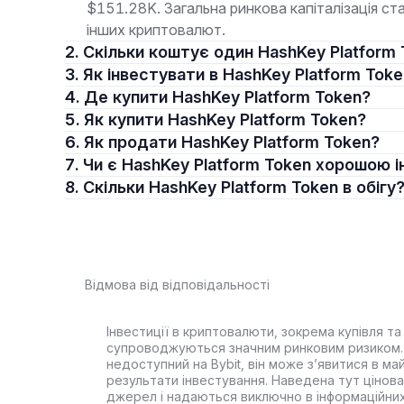
$151.28K. Загальна ринкова капіталізація с
інших криптовалют.
2. Скільки коштує один HashKey Platform
3. Як інвестувати в HashKey Platform Tok
4. Де купити HashKey Platform Token?
5. Як купити HashKey Platform Token?
6. Як продати HashKey Platform Token?
7. Чи є HashKey Platform Token хорошою 
8. Скільки HashKey Platform Token в обігу
Відмова від відповідальності
Інвестиції в криптовалюти, зокрема купівля та 
супроводжуються значним ринковим ризиком. 
недоступний на Bybit, він може з’явитися в ма
результати інвестування. Наведена тут цінова 
джерел і надаються виключно в інформаційних