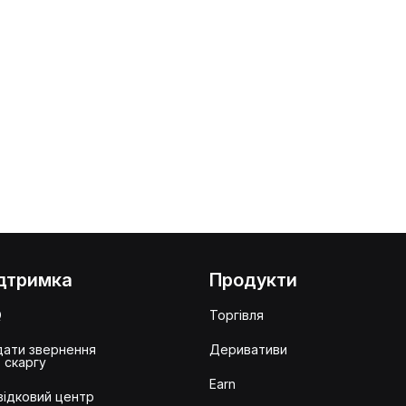
дтримка
Продукти
Q
Торгівля
ати звернення
Деривативи
 скаргу
Earn
ідковий центр