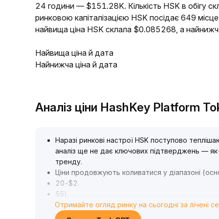
24 години — $151.28K. Кількість HSK в обігу ск
ринковою капіталізацією HSK посідає 649 місце
найвища ціна HSK склала $0.085268, а найниж
Найвища ціна й дата
Найнижча ціна й дата
Аналіз ціни HashKey Platform T
Наразі ринкові настрої HSK поступово тепліша
аналіз ще не дає ключових підтверджень — як-
тренду
.
Ціни продовжують коливатися у діапазоні (осн
20-$2
.
55)
.
Отримайте огляд ринку на сьогодні за лічені с
Короткостроковим інвесторам рекомендовано з
узгодженість технічних показників та прорив 