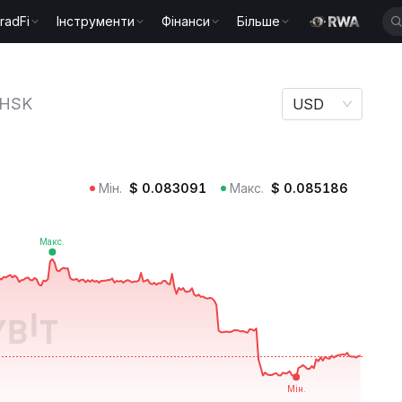
radFi
Інструменти
Фінанси
Більше
HSK
HSK
USD
Мін.
$
0.083091
Макс.
$
0.085186