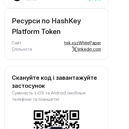
Ресурси по HashKey
Platform Token
Сайт
hsk.xyz
WhitePaper
Спільнота
linkedin.com
Скануйте код і завантажуйте
застосунок
Сумісність з iOS та Android (мобільні
телефони та планшети)