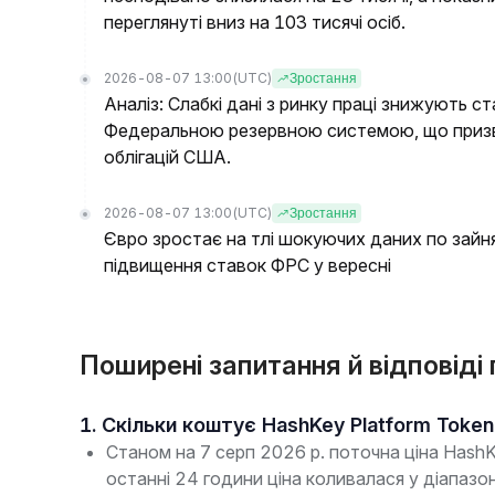
переглянуті вниз на 103 тисячі осіб.
2026-08-07 13:00
(UTC)
Зростання
Аналіз: Слабкі дані з ринку праці знижують 
Федеральною резервною системою, що призв
облігацій США.
2026-08-07 13:00
(UTC)
Зростання
Євро зростає на тлі шокуючих даних по зайн
підвищення ставок ФРС у вересні
Поширені запитання й відповіді
1. Скільки коштує HashKey Platform Toke
Станом на 7 серп 2026 р. поточна ціна Hash
останні 24 години ціна коливалася у діапаз