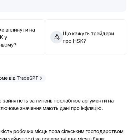
аючи ризиків купівлі на піку
.
е вплинути на
Що кажуть трейдери
K у
про HSK?
ньому?
юме від TradeGPT
о зайнятість за липень послаблює аргументи на
лючове значення мають дані про інфляцію.
лькість робочих місць поза сільським господарством
ики зайнятості за попередні два місяці були