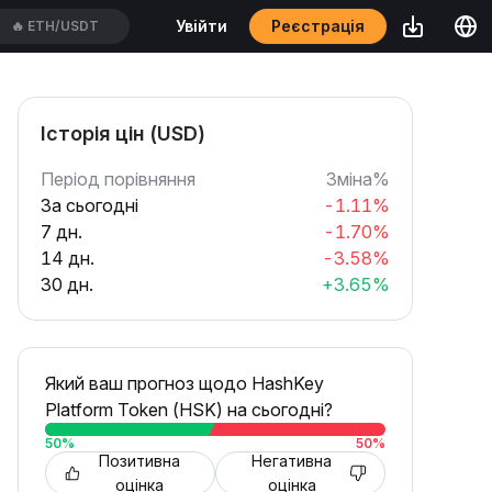
Реєстрація
Увійти
🔥
BTCUSDT
Історія цін (USD)
Період порівняння
Зміна%
За сьогодні
-1.11%
7 дн.
-1.70%
14 дн.
-3.58%
30 дн.
+3.65%
Який ваш прогноз щодо HashKey
Platform Token (HSK) на сьогодні?
50
%
50
%
Позитивна
Негативна
оцінка
оцінка