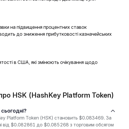
ставки на підвищення процентних ставок
одить до зниження прибутковості казначейських
ятості в США, які змінюють очікування щодо
 про HSK (HashKey Platform Token)
n сьогодні?
Key Platform Token (HSK) становить $0.083469. За
оні від $0.082861 до $0.085268 з торговим обсягом