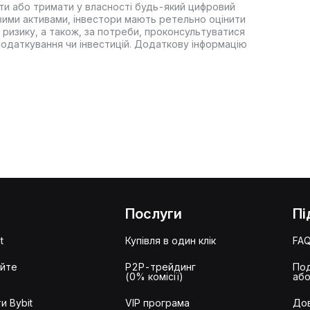
ти або тримати у власності будь-який цифровий
вими активами, інвестори мають ретельно оцінити
 ризику, а також, за потреби, проконсультуватися
оподаткування чи інвестицій. Додаткову інформацію
Послуги
Пі
t
Купівля в один клік
FA
айте
P2P-трейдинг
Под
(0% комісії)
або
и Bybit
VIP програма
Дов