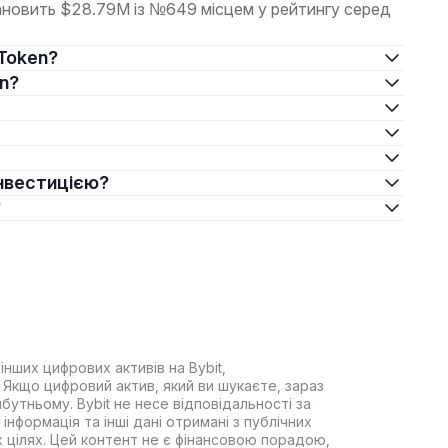
тановить $28.79M із №649 місцем у рейтингу серед
 Token?
en?
інвестицією?
?
інших цифрових активів на Bybit,
Якщо цифровий актив, який ви шукаєте, зараз
йбутньому. Bybit не несе відповідальності за
інформація та інші дані отримані з публічних
 цілях. Цей контент не є фінансовою порадою,