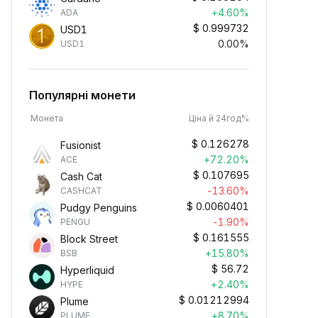
+4.60%
ADA
$
0.999732
USD1
0.00%
USD1
Популярні монети
Монета
Ціна й 24год%
$
0.126278
Fusionist
+72.20%
ACE
$
0.107695
Cash Cat
-13.60%
CASHCAT
$
0.0060401
Pudgy Penguins
-1.90%
PENGU
$
0.161555
Block Street
+15.80%
BSB
$
56.72
Hyperliquid
+2.40%
HYPE
$
0.01212994
Plume
+8.70%
PLUME