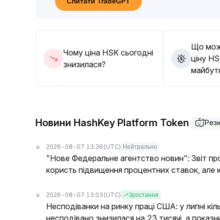
Спитати TradeGPT
тренду, а потім обирати момент для входу, уник
Що мож
Чому ціна HSK сьогодні
ціну HS
знизилася?
майбут
Новини HashKey Platform Token
Рез
2026-08-07 13:36
(UTC)
Нейтрально
"Нове Федеральне агентство новин": Звіт пр
користь підвищення процентних ставок, але к
2026-08-07 13:03
(UTC)
Зростання
Несподіванки на ринку праці США: у липні кі
несподівано знизилася на 23 тисячі, а показн