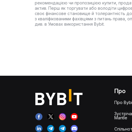
рекомендацією чи пропозицією купити, прода
актив. Перш як торгувати або володіти цифро
своє фінансове становище й толерантність до
з кваліфікованими фахівцями з питань права, 
див. в Умовах використання Bybit.
Про
Про Bybi
Зустріч
Mantle
Спільнот