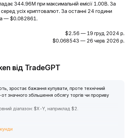
ладає 344.96M при максимальній емісії 1.00B. За
 серед усіх криптовалют. За останні 24 години
ча — $0.082861.
$2.56 — 19 груд 2024 р.
$0.068543 — 26 черв 2026 р.
oken від TradeGPT
ють, зростає бажання купувати, проте технічний
от значного збільшення обсягу торгів чи прориву
овний діапазон: $X-Y, наприклад $2
.
екунди
берігати спостережливість і терпляче чекати на
ключового опору, щоб підтвердити запуск бичачого