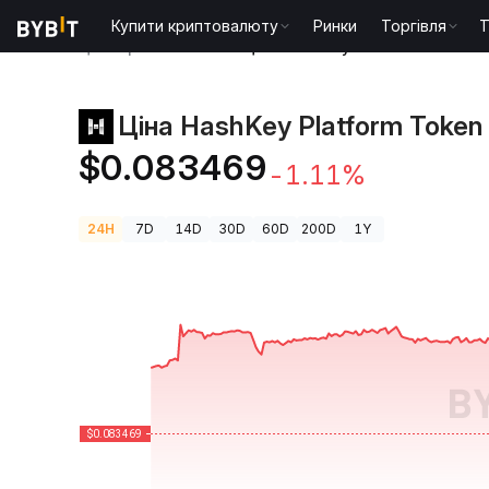
Купити криптовалюту
Ринки
Торгівля
T
Ціни криптовалют
Ціна HashKey Platform Token 
Ціна HashKey Platform Token
$0.083469
-1.11%
24H
7D
14D
30D
60D
200D
1Y