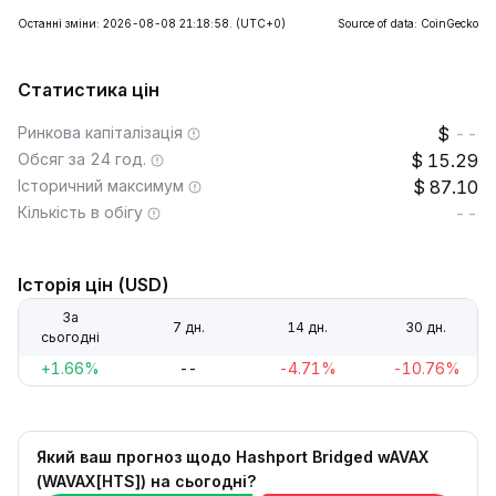
Останні зміни: 2026-08-08 21:18:58.
(UTC+0)
Source of data: CoinGecko
Статистика цін
Ринкова капіталізація
--
Обсяг за 24 год.
15.29
Історичний максимум
87.10
Кількість в обігу
--
Історія цін (USD)
За
7 дн.
14 дн.
30 дн.
сьогодні
+1.66%
--
-4.71%
-10.76%
Який ваш прогноз щодо Hashport Bridged wAVAX
(WAVAX[HTS]) на сьогодні?