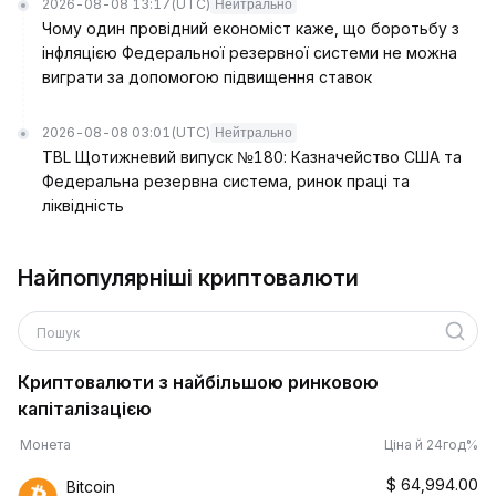
2026-08-08 13:17
(UTC)
Нейтрально
Чому один провідний економіст каже, що боротьбу з
інфляцією Федеральної резервної системи не можна
виграти за допомогою підвищення ставок
2026-08-08 03:01
(UTC)
Нейтрально
TBL Щотижневий випуск №180: Казначейство США та
Федеральна резервна система, ринок праці та
ліквідність
Найпопулярніші криптовалюти
Пошук
Криптовалюти з найбільшою ринковою
капіталізацією
Монета
Ціна й 24год%
$
64,994.00
Bitcoin