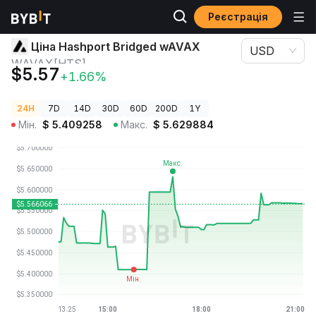
Реєстрація
Ціни криптовалют
Ціна Hashport Bridged wAVAX WAVAX[HTS]
Ціна Hashport Bridged wAVAX
USD
WAVAX[HTS]
$5.57
+1.66%
24H
7D
14D
30D
60D
200D
1Y
Мін.
$
5.409258
Макс.
$
5.629884