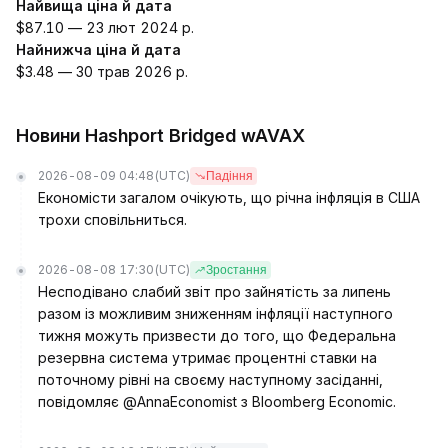
Найвища ціна й дата
$87.10 — 23 лют 2024 р.
Найнижча ціна й дата
$3.48 — 30 трав 2026 р.
Новини Hashport Bridged wAVAX
2026-08-09 04:48
(UTC)
Падіння
Економісти загалом очікують, що річна інфляція в США
трохи сповільниться.
2026-08-08 17:30
(UTC)
Зростання
Несподівано слабий звіт про зайнятість за липень
разом із можливим зниженням інфляції наступного
тижня можуть призвести до того, що Федеральна
резервна система утримає процентні ставки на
поточному рівні на своєму наступному засіданні,
повідомляє @AnnaEconomist з Bloomberg Economic.