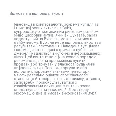
Відмова від відповідальності
Інвестиції в криптовалюти, зокрема купівля та
інших цифрових активів на Bybit,
супроводжуються значним ринковим ризиком.
Якщо цифровий актив, який ви шукаєте, зараз
недоступний на Bybit, він може з’явитися в
майбутньому. Bybit не несе відповідальності за
результати інвестування. Наведена тут цінова
інформація та інші дані отримані з публічних
джерел і надаються виключно в інформаційних
цілях. Цей контент не є фінансовою порадою,
рекомендацією чи пропозицією купити,
продати або тримати у власності будь-який
цифровий актив. Перш як торгувати або
володіти цифровими активами, інвестори
мають ретельно оцінити своє фінансове
становище й толерантність до ризику, а також,
за потреби, проконсультуватися з
кваліфікованими фахівцями з питань права,
оподаткування чи інвестицій. Додаткову
інформацію див. в Умовах використання Bybit.