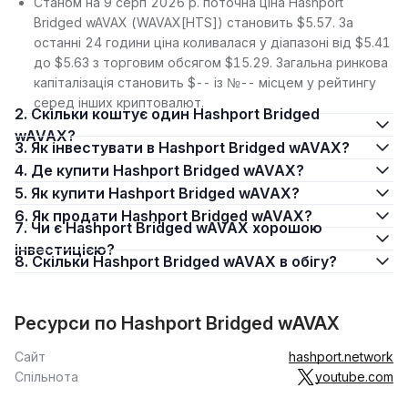
Станом на 9 серп 2026 р. поточна ціна Hashport
Bridged wAVAX (WAVAX[HTS]) становить $5.57. За
останні 24 години ціна коливалася у діапазоні від $5.41
до $5.63 з торговим обсягом $15.29. Загальна ринкова
капіталізація становить $-- із №-- місцем у рейтингу
серед інших криптовалют.
2. Скільки коштує один Hashport Bridged
wAVAX?
3. Як інвестувати в Hashport Bridged wAVAX?
4. Де купити Hashport Bridged wAVAX?
5. Як купити Hashport Bridged wAVAX?
6. Як продати Hashport Bridged wAVAX?
7. Чи є Hashport Bridged wAVAX хорошою
інвестицією?
8. Скільки Hashport Bridged wAVAX в обігу?
Ресурси по Hashport Bridged wAVAX
Сайт
hashport.network
Спільнота
youtube.com