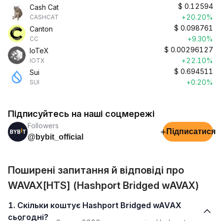
$
0.12594
Cash Cat
+20.20%
CASHCAT
$
0.098761
Canton
+9.30%
CC
$
0.00296127
IoTeX
+22.10%
IOTX
$
0.694511
Sui
+0.20%
SUI
Підписуйтесь на наші соцмережі
Followers
+
Підписатися
@bybit_official
Поширені запитання й відповіді про
WAVAX[HTS] (Hashport Bridged wAVAX)
1. Скільки коштує Hashport Bridged wAVAX
сьогодні?