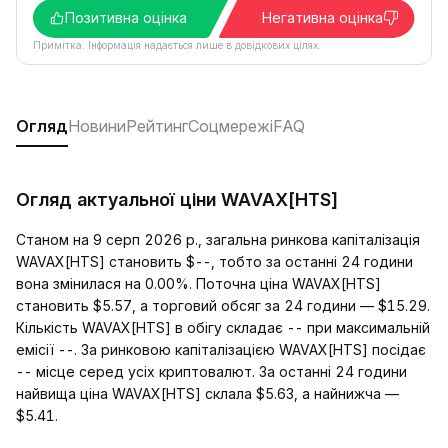
Позитивна оцінка
Негативна оцінка
Примітка. Інформація надається лише в довідкових цілях.
Огляд
Новини
Рейтинг
Соцмережі
FAQ
Огляд актуальної ціни WAVAX[HTS]
Станом на 9 серп 2026 р., загальна ринкова капіталізація
WAVAX[HTS] становить $--, тобто за останні 24 години
вона змінилася на 0.00%. Поточна ціна WAVAX[HTS]
становить $5.57, а торговий обсяг за 24 години — $15.29.
Кількість WAVAX[HTS] в обігу складає -- при максимальній
емісії --. За ринковою капіталізацією WAVAX[HTS] посідає
-- місце серед усіх криптовалют. За останні 24 години
найвища ціна WAVAX[HTS] склала $5.63, а найнижча —
$5.41.