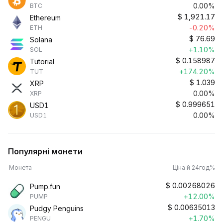
0.00%
BTC
$
1,921.17
Ethereum
-0.20%
ETH
$
76.69
Solana
+1.10%
SOL
$
0.158987
Tutorial
+174.20%
TUT
$
1.039
XRP
0.00%
XRP
$
0.999651
USD1
0.00%
USD1
Популярні монети
Монета
Ціна й 24год%
$
0.00268026
Pump.fun
+12.00%
PUMP
$
0.00635013
Pudgy Penguins
+1.70%
PENGU