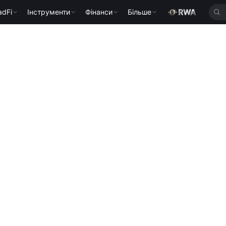
adFi
Інструменти
Фінанси
Більше