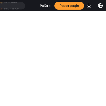
Реєстрація
Увійти
🔥
ETH/USDT