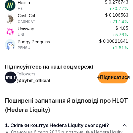
$
0.276743
Heima
+70.22%
HEI
$
0.106583
Cash Cat
+21.14%
CASHCAT
$
4.05
Uniswap
+5.76%
UNI
$
0.00621841
Pudgy Penguins
+2.61%
PENGU
Підписуйтесь на наші соцмережі
Followers
+
Підписатися
@bybit_official
Поширені запитання й відповіді про HLQT
(Hedera Liquity)
1. Скільки коштує Hedera Liquity сьогодні?
Станом на 6 серп 2026 р. поточна ціна Hedera Liquity