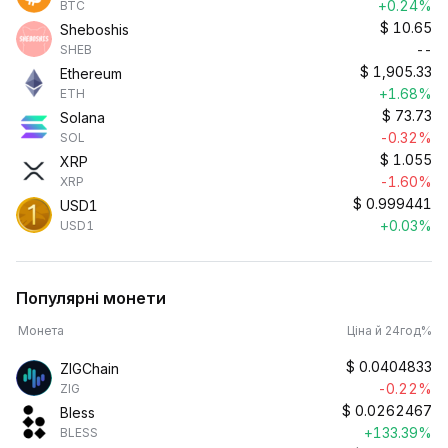
+0.24%
BTC
$
10.65
Sheboshis
--
SHEB
$
1,905.33
Ethereum
+1.68%
ETH
$
73.73
Solana
-0.32%
SOL
$
1.055
XRP
-1.60%
XRP
$
0.999441
USD1
+0.03%
USD1
Популярні монети
Монета
Ціна й 24год%
$
0.0404833
ZIGChain
-0.22%
ZIG
$
0.0262467
Bless
+133.39%
BLESS