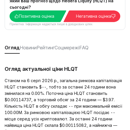
Який ваш прогноз щодо Hedera Liquity (HLQT) на
сьогодні?
Позитивна оцінка
Негативна оцінка
Примітка. Інформація надається лише в довідкових цілях.
Огляд
Новини
Рейтинг
Соцмережі
FAQ
Огляд актуальної ціни HLQT
Станом на 6 серп 2026 р., загальна ринкова капіталізація
HLQT становить $--, тобто за останні 24 години вона
змінилася на 0.00%. Поточна ціна HLQT становить
$0.00114737, а торговий обсяг за 24 години — $3.97.
Кількість HLQT в обігу складає -- при максимальній емісії
100.00M. За ринковою капіталізацією HLQT посідає --
місце серед усіх криптовалют. За останні 24 години
найвища ціна HLQT склала $0.00115082, а найнижча —