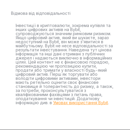
Відмова від відповідальності
Інвестиції в криптовалюти, зокрема купівля та
інших цифрових активів на Bybit,
супроводжуються значним ринковим ризиком.
Якщо цифровий актив, який ви шукаєте, зараз
недоступний на Bybit, він може з’явитися в
майбутньому. Bybit не несе відповідальності за
результати інвестування. Наведена тут цінова
інформація та інші дані отримані з публічних
джерел і надаються виключно в інформаційних
цілях. Цей контент не є фінансовою порадою,
рекомендацією чи пропозицією купити,
продати або тримати у власності будь-який
цифровий актив. Перш як торгувати або
володіти цифровими активами, інвестори
мають ретельно оцінити своє фінансове
становище й толерантність до ризику, а також,
за потреби, проконсультуватися з
кваліфікованими фахівцями з питань права,
оподаткування чи інвестицій. Додаткову
інформацію див. в
Умовах використання Bybit
.