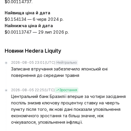
$0.00114737.
Найвища ціна й дата
$0.154134 — 6 черв 2024 р.
Найнижча ціна й дата
$0.00113747 — 29 лип 2026 р.
Новини Hedera Liquity
2026-08-05 23:01
(UTC)
Нейтрально
Записане втручання забезпечило японській єні
повернення до середини травня
2026-08-05 22:25
(UTC)
Зростання
Центральний банк Бразилії вперше за чотири засідання
поспіль знизив ключову процентну ставку на чверть
пункту після того, як нові дані показали уповільнення
економічного зростання та більш значне, ніж
очікувалося, уповільнення інфляції.