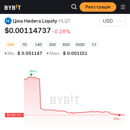
Реєстрація
Ціни криптовалют
Ціна Hedera Liquity HLQT
Ціна Hedera Liquity
HLQT
USD
$0.00114737
-0.28%
24H
7D
14D
30D
60D
200D
1Y
Мін.
$
0.001147
Макс.
$
0.001151