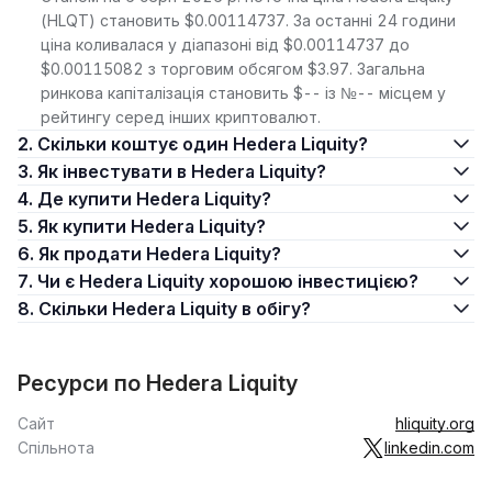
(HLQT) становить $0.00114737. За останні 24 години
ціна коливалася у діапазоні від $0.00114737 до
$0.00115082 з торговим обсягом $3.97. Загальна
ринкова капіталізація становить $-- із №-- місцем у
рейтингу серед інших криптовалют.
2. Скільки коштує один Hedera Liquity?
3. Як інвестувати в Hedera Liquity?
4. Де купити Hedera Liquity?
5. Як купити Hedera Liquity?
6. Як продати Hedera Liquity?
7. Чи є Hedera Liquity хорошою інвестицією?
8. Скільки Hedera Liquity в обігу?
Ресурси по Hedera Liquity
Сайт
hliquity.org
Спільнота
linkedin.com