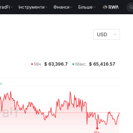
radFi
Інструменти
Фінанси
Більше
USD
Мін.
$
63,396.7
Макс.
$
65,416.57