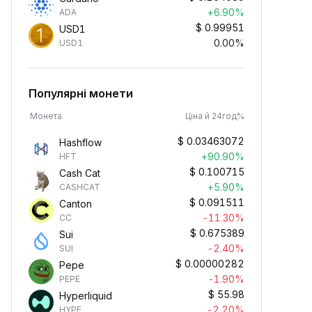
+6.90%
ADA
$
0.99951
USD1
0.00%
USD1
Популярні монети
Монета
Ціна й 24год%
$
0.03463072
Hashflow
+90.90%
HFT
$
0.100715
Cash Cat
+5.90%
CASHCAT
$
0.091511
Canton
-11.30%
CC
$
0.675389
Sui
-2.40%
SUI
$
0.00000282
Pepe
-1.90%
PEPE
$
55.98
Hyperliquid
-2.20%
HYPE