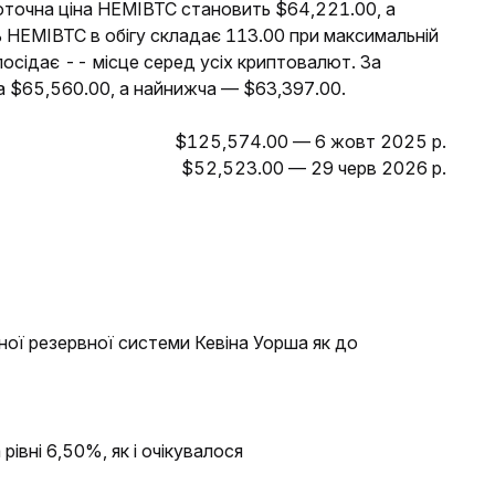
оточна ціна HEMIBTC становить $64,221.00, а
ь HEMIBTC в обігу складає 113.00 при максимальній
посідає -- місце серед усіх криптовалют. За
а $65,560.00, а найнижча — $63,397.00.
$125,574.00 — 6 жовт 2025 р.
$52,523.00 — 29 черв 2026 р.
ної резервної системи Кевіна Уорша як до
рівні 6,50%, як і очікувалося