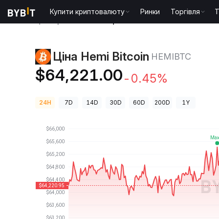
Купити криптовалюту
Ринки
Торгівля
T
Ціни криптовалют
Ціна Hemi Bitcoin HEMIBTC
Ціна Hemi Bitcoin
HEMIBTC
$64,221.00
-0.45%
24H
7D
14D
30D
60D
200D
1Y