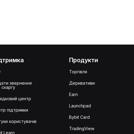
дтримка
Продукти
Q
Торгівля
ати звернення
Деривативи
 скаргу
Earn
ідковий центр
Launchpad
тр підтримки
Bybit Card
гуки користувачів
TradingView
it Learn