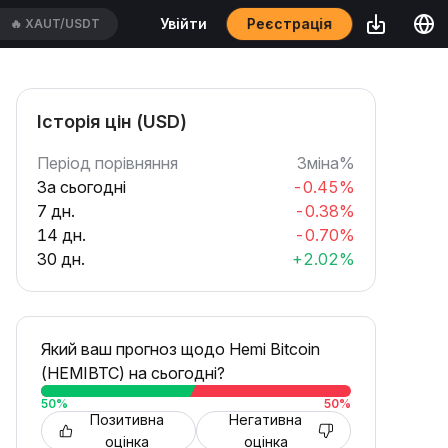
Реєстрація
Увійти
🔥
CASHCATUSDT
Історія цін (USD)
Період порівняння
Зміна%
За сьогодні
-0.45%
7 дн.
-0.38%
14 дн.
-0.70%
30 дн.
+2.02%
Який ваш прогноз щодо Hemi Bitcoin
(HEMIBTC) на сьогодні?
50
%
50
%
Позитивна
Негативна
оцінка
оцінка