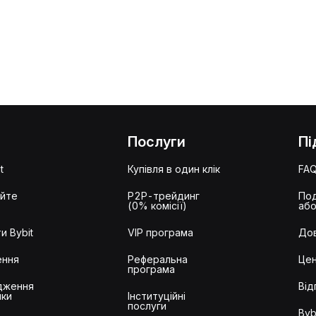
Послуги
Пі
t
Купівля в один клік
FA
айте
P2P-трейдинг
Под
(0% комісії)
або
и Bybit
VIP програма
Дов
ення
Реферальна
Цен
програма
дження
Від
ики
Інституційні
послуги
Byb