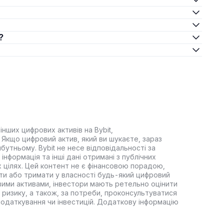
?
інших цифрових активів на Bybit,
Якщо цифровий актив, який ви шукаєте, зараз
йбутньому. Bybit не несе відповідальності за
інформація та інші дані отримані з публічних
 цілях. Цей контент не є фінансовою порадою,
ти або тримати у власності будь-який цифровий
вими активами, інвестори мають ретельно оцінити
 ризику, а також, за потреби, проконсультуватися
оподаткування чи інвестицій. Додаткову інформацію