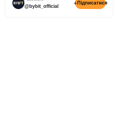
+
Підписатися
@bybit_official