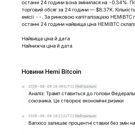
останні 24 години вона змінилася на -0.34%. П
торговий обсяг за 24 години — $8.37K. Кількіст
емісії --. За ринковою капіталізацією HEMIBTC 
останні 24 години найвища ціна HEMIBTC склал
Найвища ціна й дата
Найнижча ціна й дата
Новини Hemi Bitcoin
2026-08-06 19:38
(UTC)
Нейтрально
Аналіз: Трамп ставиться до голови Федераль
союзника. Це створює економічні ризики
2026-08-06 19:21
(UTC)
Нейтрально
Banxico залишає процентні ставки без змін на 