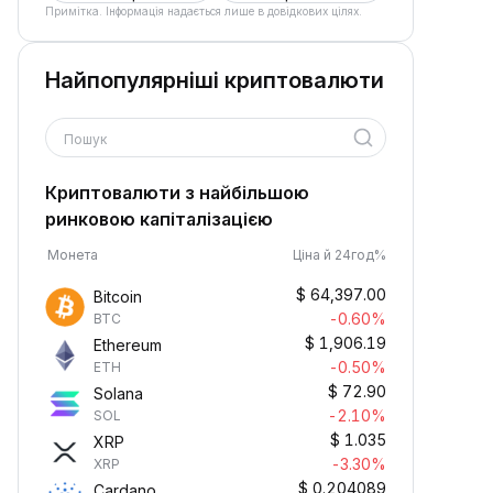
Примітка. Інформація надається лише в довідкових цілях.
Найпопулярніші криптовалюти
Пошук
Криптовалюти з найбільшою
ринковою капіталізацією
Монета
Ціна й 24год%
$
64,397.00
Bitcoin
-0.60%
BTC
$
1,906.19
Ethereum
-0.50%
ETH
$
72.90
Solana
-2.10%
SOL
$
1.035
XRP
-3.30%
XRP
$
0.204089
Cardano