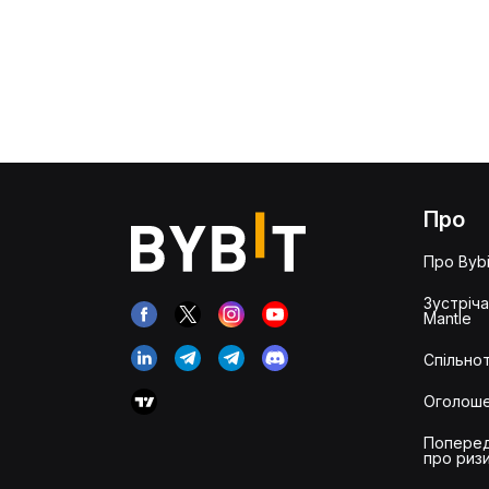
Про
Про Bybi
Зустріч
Mantle
Спільнот
Оголош
Попере
про риз