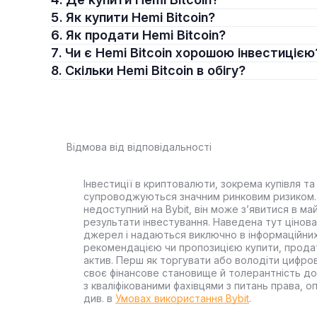
5. Як купити Hemi Bitcoin?
6. Як продати Hemi Bitcoin?
7. Чи є Hemi Bitcoin хорошою інвестицією
8. Скільки Hemi Bitcoin в обігу?
Відмова від відповідальності
Інвестиції в криптовалюти, зокрема купівля та 
супроводжуються значним ринковим ризиком. 
недоступний на Bybit, він може з’явитися в ма
результати інвестування. Наведена тут цінова 
джерел і надаються виключно в інформаційних
рекомендацією чи пропозицією купити, прода
актив. Перш як торгувати або володіти цифро
своє фінансове становище й толерантність до
з кваліфікованими фахівцями з питань права, 
див. в
Умовах використання Bybit
.