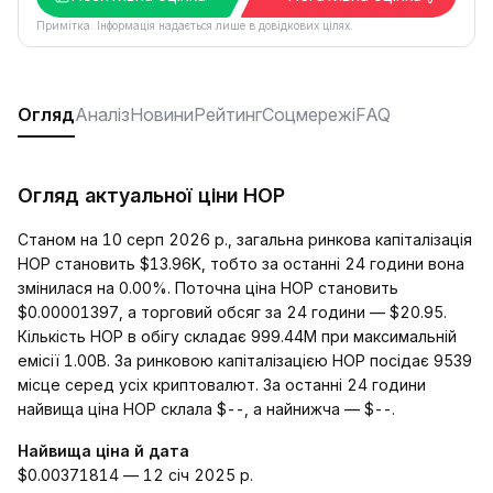
Примітка. Інформація надається лише в довідкових цілях.
Огляд
Аналіз
Новини
Рейтинг
Соцмережі
FAQ
Огляд актуальної ціни HOP
Станом на 10 серп 2026 р., загальна ринкова капіталізація
HOP становить $13.96K, тобто за останні 24 години вона
змінилася на 0.00%. Поточна ціна HOP становить
$0.00001397, а торговий обсяг за 24 години — $20.95.
Кількість HOP в обігу складає 999.44M при максимальній
емісії 1.00B. За ринковою капіталізацією HOP посідає 9539
місце серед усіх криптовалют. За останні 24 години
найвища ціна HOP склала $--, а найнижча — $--.
Найвища ціна й дата
$0.00371814 — 12 січ 2025 р.