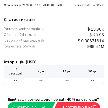
Останні зміни: 2026-08-10 05:23:43.
(UTC+0)
Source of data: CoinGecko
Статистика цін
Ринкова капіталізація
13.96K
Обсяг за 24 год.
20.95
Історичний максимум
0.00371814
Кількість в обігу
999.44M
Історія цін (USD)
За
7 дн.
14 дн.
30 дн.
сьогодні
--
--
--
--
Який ваш прогноз щодо hop cat (HOP) на сьогодні?
Позитивна оцінка
Негативна оцінка