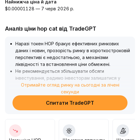
Найнижча ціна й дата
$0.00001128 — 7 черв 2026 р.
Аналіз ціни hop cat від TradeGPT
Наразі токен HOP бракує ефективних ринкових
даних і новин, прозорість ринку в короткостроковій
перспективі є недостатньою, а механізми
ліквідності та встановлення ціни обмежені
.
Не рекомендується збільшувати обсяги
інвестування, радимо інвесторам залишатися у
стадії спостереження й приймати рішення лише
Отримайте огляд ринку на сьогодні за лічені
після появи ключових даних або важливих
секунди
каталізаторів
.
Спитати TradeGPT