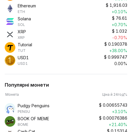
$
1,916.03
Ethereum
+0.10%
ETH
$
76.61
Solana
+0.70%
SOL
$
1.032
XRP
-0.70%
XRP
$
0.190378
Tutorial
+38.00%
TUT
$
0.999747
USD1
0.00%
USD1
Популярні монети
Монета
Ціна й 24год%
$
0.00655743
Pudgy Penguins
+3.10%
PENGU
$
0.00076386
BOOK OF MEME
+21.40%
BOME
$
0.15314
Cash Cat