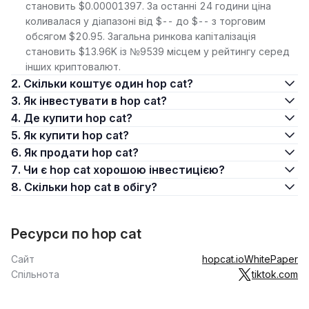
становить $0.00001397. За останні 24 години ціна
коливалася у діапазоні від $-- до $-- з торговим
обсягом $20.95. Загальна ринкова капіталізація
становить $13.96K із №9539 місцем у рейтингу серед
інших криптовалют.
2. Скільки коштує один hop cat?
3. Як інвестувати в hop cat?
4. Де купити hop cat?
5. Як купити hop cat?
6. Як продати hop cat?
7. Чи є hop cat хорошою інвестицією?
8. Скільки hop cat в обігу?
Ресурси по hop cat
Сайт
hopcat.io
WhitePaper
Спільнота
tiktok.com