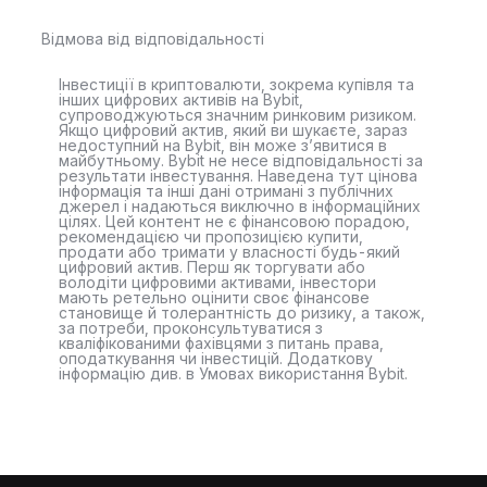
Відмова від відповідальності
Інвестиції в криптовалюти, зокрема купівля та
інших цифрових активів на Bybit,
супроводжуються значним ринковим ризиком.
Якщо цифровий актив, який ви шукаєте, зараз
недоступний на Bybit, він може з’явитися в
майбутньому. Bybit не несе відповідальності за
результати інвестування. Наведена тут цінова
інформація та інші дані отримані з публічних
джерел і надаються виключно в інформаційних
цілях. Цей контент не є фінансовою порадою,
рекомендацією чи пропозицією купити,
продати або тримати у власності будь-який
цифровий актив. Перш як торгувати або
володіти цифровими активами, інвестори
мають ретельно оцінити своє фінансове
становище й толерантність до ризику, а також,
за потреби, проконсультуватися з
кваліфікованими фахівцями з питань права,
оподаткування чи інвестицій. Додаткову
інформацію див. в Умовах використання Bybit.