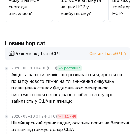
Чому ціна HOP
Що може вплинути
Що кажут
сьогодні
на ціну HOP у
трейдери 
знизилася?
майбутньому?
HOP?
Новини hop cat
Резюме від TradeGPT
Спитати TradeGPT
2026-08-10 04:35
(UTC)
Зростання
Акції та валюти ринків, що розвиваються, зросли на
початку нового тижня на тлі зниження очікувань
підвищення ставок Федеральною резервною
системою після несподівано слабкого звіту про
зайнятість у США в п’ятницю.
2026-08-10 04:24
(UTC)
Падіння
Швейцарський франк падає, оскільки попит на безпечні
активи підтримує долар США