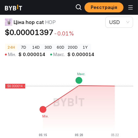
Реєстрація
Ціни криптовалют
Ціна hop cat HOP
Ціна hop cat
HOP
USD
$0.00001397
-0.01%
24H
7D
14D
30D
60D
200D
1Y
Мін.
$
0.000014
Макс.
$
0.000014