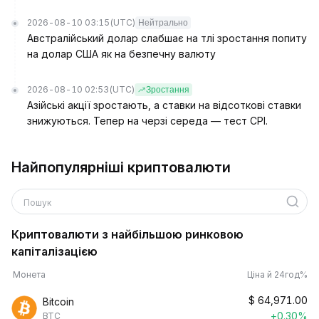
2026-08-10 03:15
(UTC)
Нейтрально
Австралійський долар слабшає на тлі зростання попиту
на долар США як на безпечну валюту
2026-08-10 02:53
(UTC)
Зростання
Азійські акції зростають, а ставки на відсоткові ставки
знижуються. Тепер на черзі середа — тест CPI.
Найпопулярніші криптовалюти
Пошук
Криптовалюти з найбільшою ринковою
капіталізацією
Монета
Ціна й 24год%
$
64,971.00
Bitcoin
+0.30%
BTC