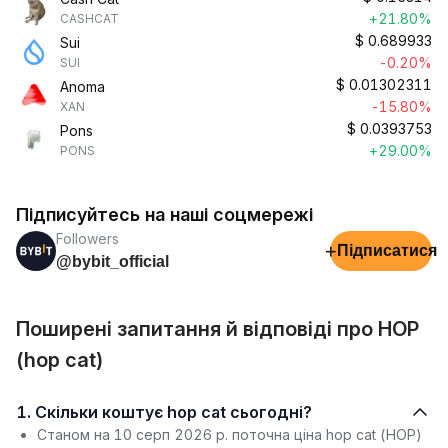
+21.80%
CASHCAT
$
0.689933
Sui
-0.20%
SUI
$
0.01302311
Anoma
-15.80%
XAN
$
0.0393753
Pons
+29.00%
PONS
Підписуйтесь на наші соцмережі
Followers
+
Підписатися
@bybit_official
Поширені запитання й відповіді про HOP
(hop cat)
1. Скільки коштує hop cat сьогодні?
Станом на 10 серп 2026 р. поточна ціна hop cat (HOP)