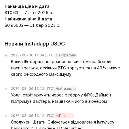
Найвища ціна й дата
$10.63 — 7 лют 2025 р.
Найнижча ціна й дата
$0.95603 — 11 бер 2023 р.
Новини Instadapp USDC
2026-08-06 14:04
(UTC)
Нейтрально
Вплив Федеральної резервної системи на біткойн
посилюється, оскільки BTC торгується на 49% нижче
свого рекордного максимуму
2026-08-06 13:12
(UTC)
Нейтрально
Уолл-стріт кричить через реформу ФРС, Даймон
підтримує Вахтера, називаючи його візіонером
2026-08-06 13:12
(UTC)
Падіння
Сполучені Штати: Очікується відновлення імпульсу
базового ІСЦ у липні – TD Securities