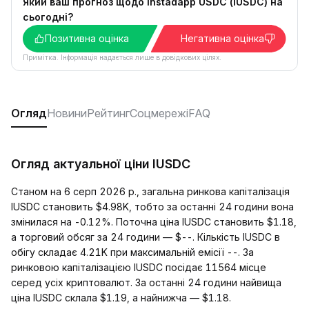
Який ваш прогноз щодо Instadapp USDC (IUSDC) на
сьогодні?
Позитивна оцінка
Негативна оцінка
Примітка. Інформація надається лише в довідкових цілях.
Огляд
Новини
Рейтинг
Соцмережі
FAQ
Огляд актуальної ціни IUSDC
Станом на 6 серп 2026 р., загальна ринкова капіталізація
IUSDC становить $4.98K, тобто за останні 24 години вона
змінилася на -0.12%. Поточна ціна IUSDC становить $1.18,
а торговий обсяг за 24 години — $--. Кількість IUSDC в
обігу складає 4.21K при максимальній емісії --. За
ринковою капіталізацією IUSDC посідає 11564 місце
серед усіх криптовалют. За останні 24 години найвища
ціна IUSDC склала $1.19, а найнижча — $1.18.