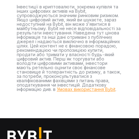
Інвестиції в криптовалюти, зокрема купівля та
інших цифрових активів на Bybit,
супроводжуються значним ринковим ризиком.
Якщо цифровий актив, який ви шукаєте, зараз
недоступний на Bybit, він може з’явитися в
майбутньому. Bybit не несе відповідальності за
результати інвестування. Наведена тут цінова
інформація та інші дані отримані з публічних
джерел і надаються виключно в інформаційних
цілях. Цей контент не є фінансовою порадою,
рекомендацією чи пропозицією купити,
продати або тримати у власності будь-який
цифровий актив. Перш як торгувати або
володіти цифровими активами, інвестори
мають ретельно оцінити своє фінансове
становище й толерантність до ризику, а також,
за потреби, проконсультуватися з
кваліфікованими фахівцями з питань права,
оподаткування чи інвестицій. Додаткову
інформацію див. в
Умовах використання Bybit
.