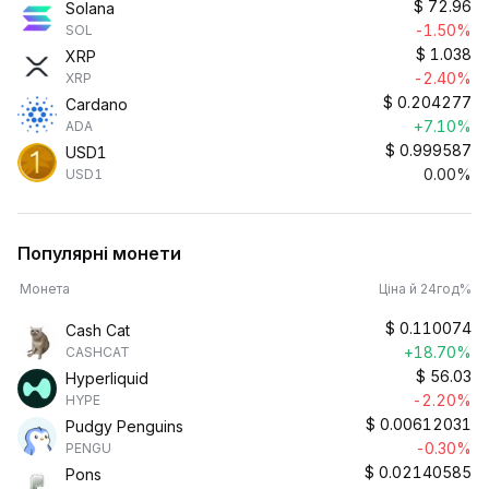
$
72.96
Solana
-1.50%
SOL
$
1.038
XRP
-2.40%
XRP
$
0.204277
Cardano
+7.10%
ADA
$
0.999587
USD1
0.00%
USD1
Популярні монети
Монета
Ціна й 24год%
$
0.110074
Cash Cat
+18.70%
CASHCAT
$
56.03
Hyperliquid
-2.20%
HYPE
$
0.00612031
Pudgy Penguins
-0.30%
PENGU
$
0.02140585
Pons