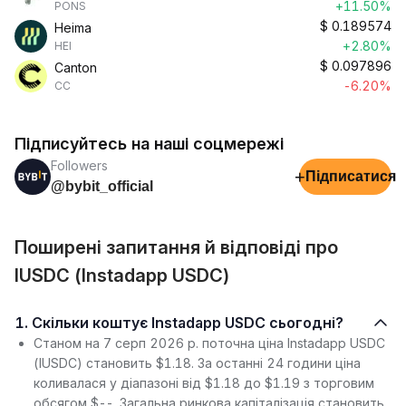
+11.50%
PONS
$
0.189574
Heima
+2.80%
HEI
$
0.097896
Canton
-6.20%
CC
Підписуйтесь на наші соцмережі
Followers
+
Підписатися
@bybit_official
Поширені запитання й відповіді про
IUSDC (Instadapp USDC)
1. Скільки коштує Instadapp USDC сьогодні?
Станом на 7 серп 2026 р. поточна ціна Instadapp USDC
(IUSDC) становить $1.18. За останні 24 години ціна
коливалася у діапазоні від $1.18 до $1.19 з торговим
обсягом $--. Загальна ринкова капіталізація становить