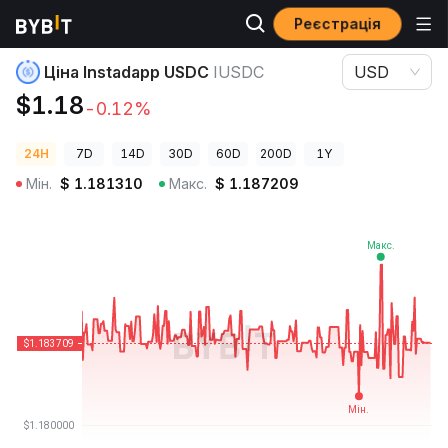
Реєстрація
Ціни криптовалют
Ціна Instadapp USDC IUSDC
Ціна Instadapp USDC
IUSDC
USD
$1.18
-0.12%
24H
7D
14D
30D
60D
200D
1Y
Мін.
$
1.181310
Макс.
$
1.187209