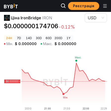
Реєстрація
Ціни криптовалют
Ціна IronBridge IRON
Ціна IronBridge
IRON
USD
$0.000000174706
-0.12%
24H
7D
14D
30D
60D
200D
1Y
Мін.
$
0.000000
Макс.
$
0.000000