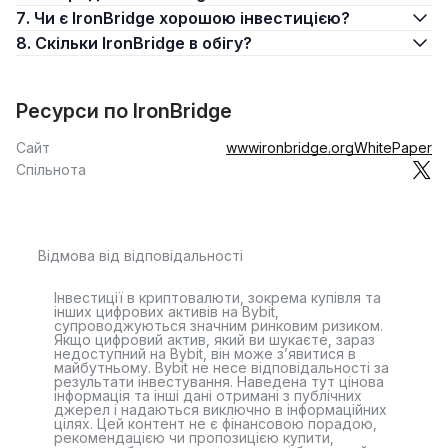
7. Чи є IronBridge хорошою інвестицією?
8. Скільки IronBridge в обігу?
Ресурси по IronBridge
Сайт
wwwironbridge.org
WhitePaper
Спільнота
Відмова від відповідальності
Інвестиції в криптовалюти, зокрема купівля та
інших цифрових активів на Bybit,
супроводжуються значним ринковим ризиком.
Якщо цифровий актив, який ви шукаєте, зараз
недоступний на Bybit, він може з’явитися в
майбутньому. Bybit не несе відповідальності за
результати інвестування. Наведена тут цінова
інформація та інші дані отримані з публічних
джерел і надаються виключно в інформаційних
цілях. Цей контент не є фінансовою порадою,
рекомендацією чи пропозицією купити,