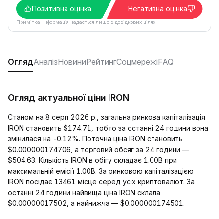
Позитивна оцінка
Негативна оцінка
Примітка. Інформація надається лише в довідкових цілях.
Огляд
Аналіз
Новини
Рейтинг
Соцмережі
FAQ
Огляд актуальної ціни IRON
Станом на 8 серп 2026 р., загальна ринкова капіталізація
IRON становить $174.71, тобто за останні 24 години вона
змінилася на -0.12%. Поточна ціна IRON становить
$0.000000174706, а торговий обсяг за 24 години —
$504.63. Кількість IRON в обігу складає 1.00B при
максимальній емісії 1.00B. За ринковою капіталізацією
IRON посідає 13461 місце серед усіх криптовалют. За
останні 24 години найвища ціна IRON склала
$0.00000017502, а найнижча — $0.000000174501.