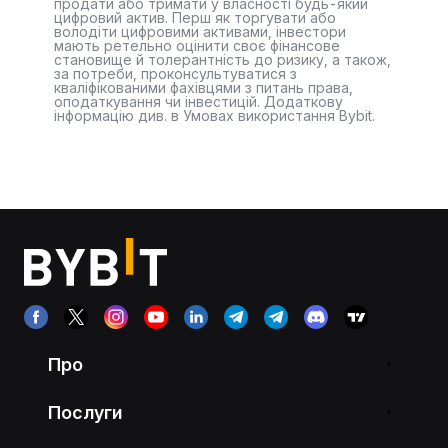
продати або тримати у власності будь-який
цифровий актив. Перш як торгувати або
володіти цифровими активами, інвестори
мають ретельно оцінити своє фінансове
становище й толерантність до ризику, а також,
за потреби, проконсультуватися з
кваліфікованими фахівцями з питань права,
оподаткування чи інвестицій. Додаткову
інформацію див. в Умовах використання Bybit.
Про
Послуги