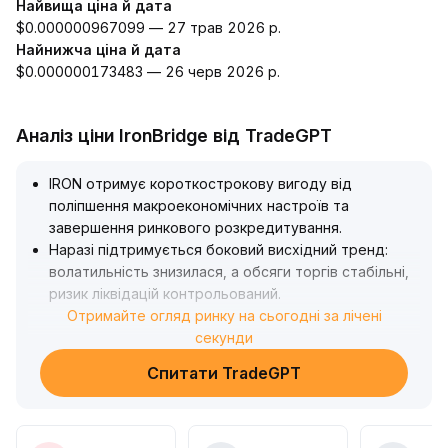
Найвища ціна й дата
$0.000000967099 — 27 трав 2026 р.
Найнижча ціна й дата
$0.000000173483 — 26 черв 2026 р.
Аналіз ціни IronBridge від TradeGPT
IRON отримує короткострокову вигоду від
поліпшення макроекономічних настроїв та
завершення ринкового розкредитування
.
Наразі підтримується боковий висхідний тренд:
волатильність знизилася, а обсяги торгів стабільні,
ризик ліквідацій контрольований
.
Рекомендується слідкувати за сигналом прориву
Отримайте огляд ринку на сьогодні за лічені
верхньої межі діапазону; у разі пробою
секунди
відкривається потенціал зростання, а
Спитати TradeGPT
короткострокова ціль знаходиться на 5% вище
останніх максимумів
.
Якщо ціна повертається до нижньої підтримки,
потрібно бути обачним щодо зростання