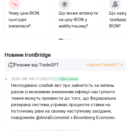
волатильності
.
У середньо- та довгостроковій перспективі
Чому ціна IRON
Що може вплинути
Що кажут
здорова структура капіталу і поступова реалізація
сьогодні
на ціну IRON у
трейдери 
прикладних сценаріїв можуть сприяти стійкому
знизилася?
майбутньому?
IRON?
зростанню вартості, рекомендується звертати
увагу при зниженні ціни та підтримувати позиції
.
Новини IronBridge
Резюме від TradeGPT
Спитати TradeGPT
2026-08-08 17:30
(UTC)
Зростання
Несподівано слабий звіт про зайнятість за липень
разом із можливим зниженням інфляції наступного
тижня можуть призвести до того, що Федеральна
резервна система утримає процентні ставки на
поточному рівні на своєму наступному засіданні,
повідомляє @AnnaEconomist з Bloomberg Economic.