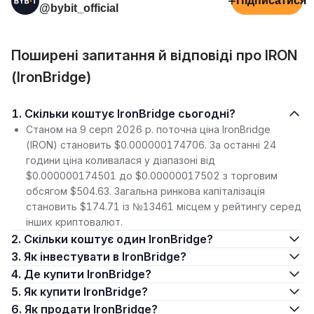
+
Підписатися
@bybit_official
Поширені запитання й відповіді про IRON
(IronBridge)
1. Скільки коштує IronBridge сьогодні?
Станом на 9 серп 2026 р. поточна ціна IronBridge
(IRON) становить $0.000000174706. За останні 24
години ціна коливалася у діапазоні від
$0.000000174501 до $0.00000017502 з торговим
обсягом $504.63. Загальна ринкова капіталізація
становить $174.71 із №13461 місцем у рейтингу серед
інших криптовалют.
2. Скільки коштує один IronBridge?
3. Як інвестувати в IronBridge?
4. Де купити IronBridge?
5. Як купити IronBridge?
6. Як продати IronBridge?