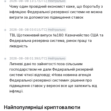
2026-08-08 13:17
(UTC)
Нейтрально
Чому один провідний економіст каже, що боротьбу з
інфляцією Федеральної резервної системи не можна
виграти за допомогою підвищення ставок
2026-08-08 03:01
(UTC)
Нейтрально
TBL Щотижневий випуск №180: Казначейство США та
Федеральна резервна система, ринок праці та
ліквідність
2026-08-08 01:39
(UTC)
Нейтрально
Липневі дані по зайнятості поза сільським
господарством не дали Федеральній резервній
системі чіткої відповіді; «Нова новинна агенція
Федеральної резервної системи»: рішення про
підвищення ставок у вересні все ще залежить від
інфляції.
Найпопулярніші криптовалюти