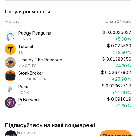
Популярні монети
Монета
Ціна й 24год%
$
0.00635037
Pudgy Penguins
+5.90%
PENGU
$
0.078569
Tutorial
+113.50%
TUT
$
0.01383556
Jimothy The Raccoon
+74.30%
JIMOTHY
$
0.02977902
StonkBroker
+27.90%
STONKBROKER
$
0.03062718
Pons
+21.00%
PONS
$
0.091619
Pi Network
+3.60%
PI
Підписуйтесь на наші соцмережі
Followers