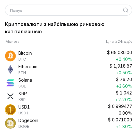
Пошук
Криптовалюти з найбільшою ринковою
капіталізацією
Монета
Ціна й 24год%
$
65,030.00
Bitcoin
+0.40%
BTC
$
1,918.87
Ethereum
+0.50%
ETH
$
76.20
Solana
+3.60%
SOL
$
1.042
XRP
+2.20%
XRP
$
0.999477
USD1
0.00%
USD1
$
0.071009
Dogecoin
+1.80%
DOGE