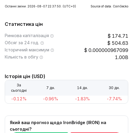
Останні зміни: 2026-08-07 22:37:50.
(UTC+0)
Source of data: CoinGecko
Статистика цін
Ринкова капіталізація
174.71
Обсяг за 24 год.
504.63
Історичний максимум
0.000000967099
Кількість в обігу
1.00B
Історія цін (USD)
За
7 дн.
14 дн.
30 дн.
сьогодні
-0.12%
-0.96%
-1.83%
-7.74%
Який ваш прогноз щодо IronBridge (IRON) на
сьогодні?