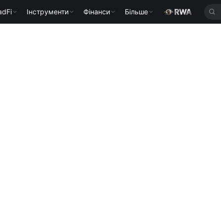
adFi
Інструменти
Фінанси
Більше