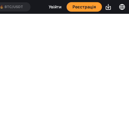
🔥
BTC/USDT
Реєстрація
Увійти
🔥
ETH/USDT