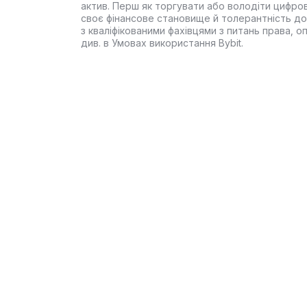
актив. Перш як торгувати або володіти цифро
своє фінансове становище й толерантність до
з кваліфікованими фахівцями з питань права, 
див. в Умовах використання Bybit.