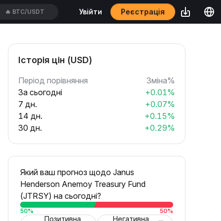
Реєстрація
Увійти
🔥
ETH/USDT
Історія цін (USD)
Період порівняння
Зміна%
За сьогодні
+0.01%
7 дн.
+0.07%
14 дн.
+0.15%
30 дн.
+0.29%
Який ваш прогноз щодо Janus
Henderson Anemoy Treasury Fund
(JTRSY) на сьогодні?
50
%
50
%
Позитивна
Негативна