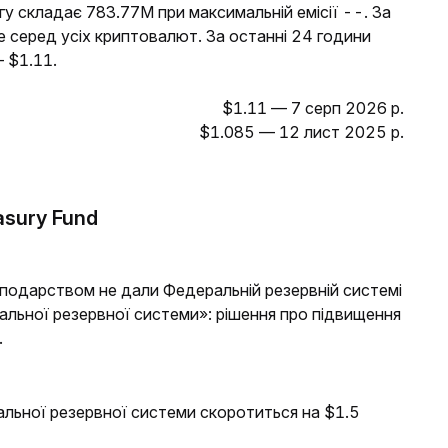
гу складає 783.77M при максимальній емісії --. За
е серед усіх криптовалют. За останні 24 години
 $1.11.
$1.11 — 7 серп 2026 р.
$1.085 — 12 лист 2025 р.
sury Fund
осподарством не дали Федеральній резервній системі
ральної резервної системи»: рішення про підвищення
.
альної резервної системи скоротиться на $1.5