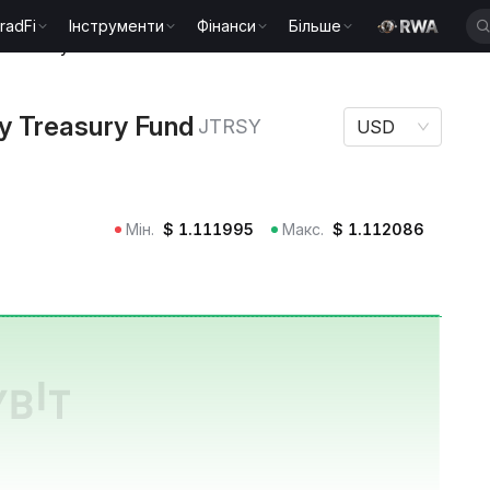
radFi
Інструменти
Фінанси
Більше
 Treasury Fund JTRSY
y Treasury Fund
JTRSY
USD
Мін.
$
1.111995
Макс.
$
1.112086