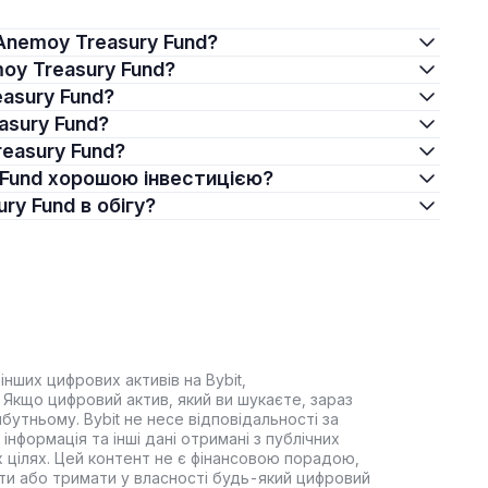
 Anemoy Treasury Fund?
moy Treasury Fund?
easury Fund?
asury Fund?
reasury Fund?
y Fund хорошою інвестицією?
ury Fund в обігу?
інших цифрових активів на Bybit,
Якщо цифровий актив, який ви шукаєте, зараз
йбутньому. Bybit не несе відповідальності за
інформація та інші дані отримані з публічних
 цілях. Цей контент не є фінансовою порадою,
ти або тримати у власності будь-який цифровий