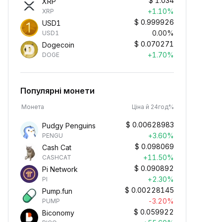
$
1.034
XRP
+1.10%
XRP
$
0.999926
USD1
0.00%
USD1
$
0.070271
Dogecoin
+1.70%
DOGE
Популярні монети
Монета
Ціна й 24год%
$
0.00628983
Pudgy Penguins
+3.60%
PENGU
$
0.098069
Cash Cat
+11.50%
CASHCAT
$
0.090892
Pi Network
+2.30%
PI
$
0.00228145
Pump.fun
-3.20%
PUMP
$
0.059922
Biconomy