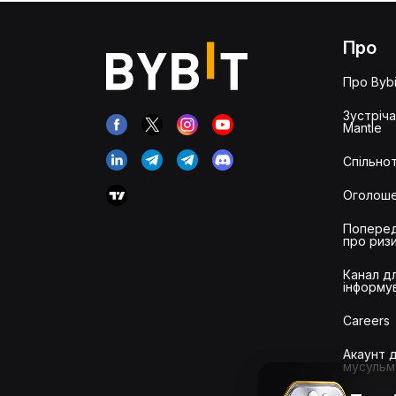
Про
Про Bybi
Зустріч
Mantle
Спільнот
Оголош
Попере
про риз
Канал д
інформу
Careers
Акаунт 
мусульм