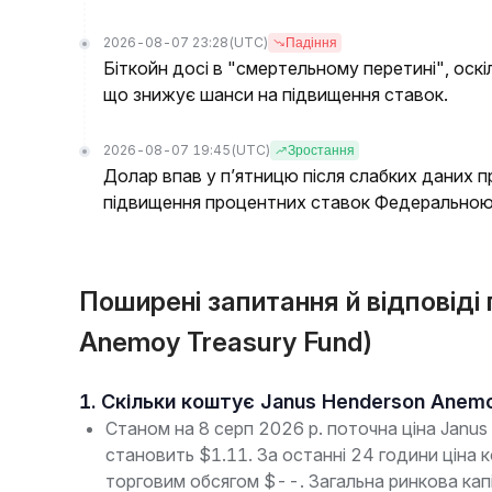
2026-08-07 23:28
(UTC)
Падіння
Біткойн досі в "смертельному перетині", оскі
що знижує шанси на підвищення ставок.
2026-08-07 19:45
(UTC)
Зростання
Долар впав у п’ятницю після слабких даних п
підвищення процентних ставок Федерально
Поширені запитання й відповіді
Anemoy Treasury Fund)
1. Скільки коштує Janus Henderson Anem
Станом на 8 серп 2026 р. поточна ціна Janu
становить $1.11. За останні 24 години ціна к
торговим обсягом $--. Загальна ринкова кап