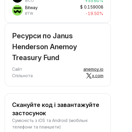
+55.60%
BICO
$
0.159008
Bitway
-19.50%
BTW
Ресурси по Janus
Henderson Anemoy
Treasury Fund
Сайт
anemoy.io
Спільнота
x.com
Скануйте код і завантажуйте
застосунок
Сумісність з iOS та Android (мобільні
телефони та планшети)