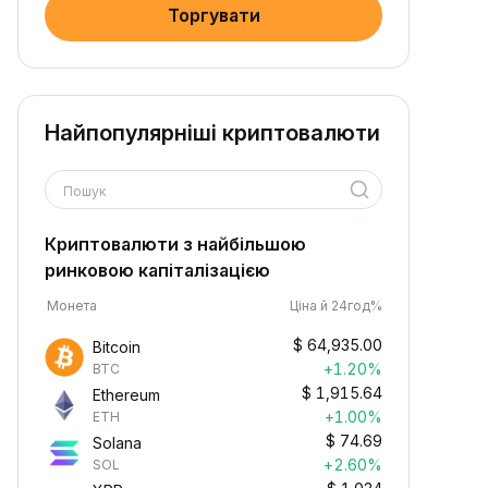
Торгувати
Найпопулярніші криптовалюти
Пошук
Криптовалюти з найбільшою
ринковою капіталізацією
Монета
Ціна й 24год%
$
64,935.00
Bitcoin
+1.20%
BTC
$
1,915.64
Ethereum
+1.00%
ETH
$
74.69
Solana
+2.60%
SOL