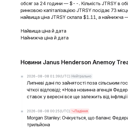
обсяг за 24 години — $--. Кількість JTRSY в обі
ринковою капіталізацією JTRSY посідає 73 місц
найвища ціна JTRSY склала $1.11, а найнижча —
Найвища ціна й дата
Найнижча ціна й дата
Новини Janus Henderson Anemoy Trea
2026-08-08 01:39
(UTC)
Нейтрально
Липневі дані по зайнятості поза сільським г
чіткої відповіді; «Нова новинна агенція Феде
ставок у вересні все ще залежить від інфляції
2026-08-08 00:25
(UTC)
Падіння
Morgan Stanley: Очікується, що баланс Федер
трильйона