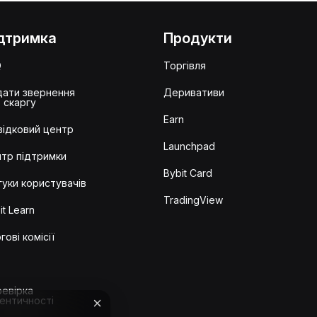
дтримка
Продукти
Q
Торгівля
ати звернення
Деривативи
 скаргу
Earn
ідковий центр
Launchpad
тр підтримки
Bybit Card
гуки користувачів
TradingView
it Learn
гові комісії
евірка
ентичності