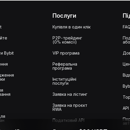
Послуги
Пі
t
Купівля в один клік
FA
айте
P2P-трейдинг
Под
(0% комісії)
або
и Bybit
VIP програма
Дов
ення
Реферальна
Цен
програма
дження
Від
ики
Інституційні
послуги
Byb
ля
вання
Заявка на лістинг
Тор
Заявка на проєкт
API
RWA
для
Пер
ан
Податковий API
авт