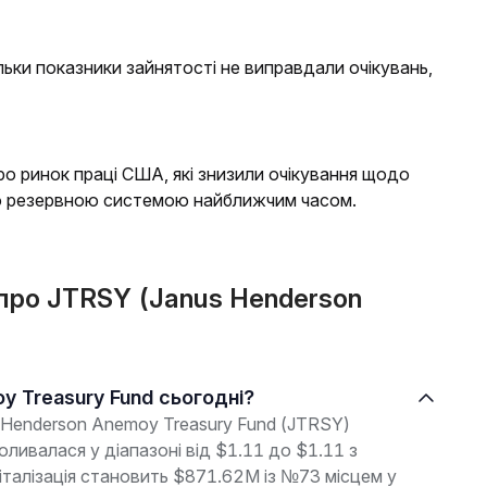
льки показники зайнятості не виправдали очікувань,
ро ринок праці США, які знизили очікування щодо
ю резервною системою найближчим часом.
 про JTRSY (Janus Henderson
oy Treasury Fund сьогодні?
s Henderson Anemoy Treasury Fund (JTRSY)
оливалася у діапазоні від $1.11 до $1.11 з
італізація становить $871.62M із №73 місцем у