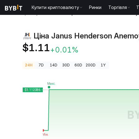
Купити криптовалюту
Ринки
Торгівля
T
Ціни криптовалют
Ціна Janus Henderson Anemoy
Ціна Janus Henderson Anemo
$1.11
+0.01%
24H
7D
14D
30D
60D
200D
1Y