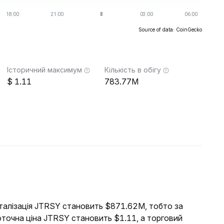
Source of data: CoinGecko
Історичний максимум
Кількість в обігу
1.11
783.77M
італізація JTRSY становить $871.62M, тобто за
оточна ціна JTRSY становить $1.11, а торговий