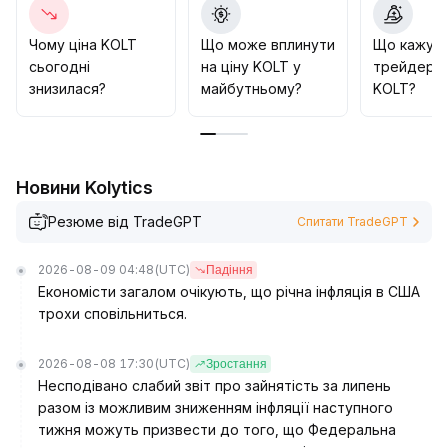
(рекомендовано орієнтуватись на зону 3
.
20~3
.
Чому ціна KOLT
Що може вплинути
Що кажут
55), входити в угоду лише після чіткого визначення
сьогодні
на ціну KOLT у
трейдери 
напрямку і підтвердження цінового та об'ємного
знизилася?
майбутньому?
KOLT?
руху
.
У короткостроковій перспективі основна стратегія
– робота в діапазоні та торгівля від відкату,
уникаючи перегона за високими цінами
.
Новини Kolytics
Резюме від TradeGPT
Спитати TradeGPT
2026-08-09 04:48
(UTC)
Падіння
Економісти загалом очікують, що річна інфляція в США
трохи сповільниться.
2026-08-08 17:30
(UTC)
Зростання
Несподівано слабий звіт про зайнятість за липень
разом із можливим зниженням інфляції наступного
тижня можуть призвести до того, що Федеральна