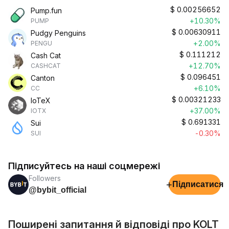
$
0.00256652
Pump.fun
+10.30%
PUMP
$
0.00630911
Pudgy Penguins
+2.00%
PENGU
$
0.111212
Cash Cat
+12.70%
CASHCAT
$
0.096451
Canton
+6.10%
CC
$
0.00321233
IoTeX
+37.00%
IOTX
$
0.691331
Sui
-0.30%
SUI
Підписуйтесь на наші соцмережі
Followers
+
Підписатися
@bybit_official
Поширені запитання й відповіді про KOLT