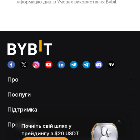
інформацію див. в Умовах використання Bybit.
Про
Послуги
Підтримка
Продукти
Почніть свій шлях у
трейдингу з $20 USDT