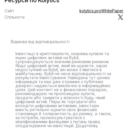
Ресурси по Kolytics
Сайт
kolytics.pro
WhitePaper
Спільнота
Відмова від відповідальності
Інвестиції в криптовалюти, зокрема купівля та
інших цифрових активів на Bybit,
супроводжуються значним ринковим ризиком.
Якщо цифровий актив, який ви шукаєте, зараз
недоступний на Bybit, він може з’явитися в
майбутньому. Bybit не несе відповідальності за
результати інвестування. Наведена тут цінова
інформація та інші дані отримані з публічних
джерел і надаються виключно в інформаційних
цілях. Цей контент не є фінансовою порадою,
рекомендацією чи пропозицією купити,
продати або тримати у власності будь-який
цифровий актив. Перш як торгувати або
володіти цифровими активами, інвестори
мають ретельно оцінити своє фінансове
становище й толерантність до ризику, а також,
за потреби, проконсультуватися з
кваліфікованими фахівцями з питань права,
оподаткування чи інвестицій. Додаткову