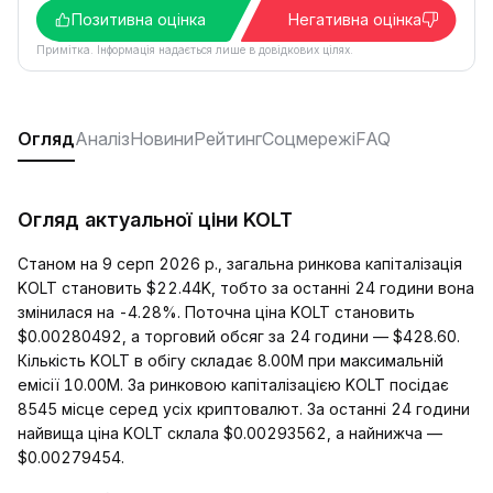
Позитивна оцінка
Негативна оцінка
Примітка. Інформація надається лише в довідкових цілях.
Огляд
Аналіз
Новини
Рейтинг
Соцмережі
FAQ
Огляд актуальної ціни KOLT
Станом на 9 серп 2026 р., загальна ринкова капіталізація
KOLT становить $22.44K, тобто за останні 24 години вона
змінилася на -4.28%. Поточна ціна KOLT становить
$0.00280492, а торговий обсяг за 24 години — $428.60.
Кількість KOLT в обігу складає 8.00M при максимальній
емісії 10.00M. За ринковою капіталізацією KOLT посідає
8545 місце серед усіх криптовалют. За останні 24 години
найвища ціна KOLT склала $0.00293562, а найнижча —
$0.00279454.