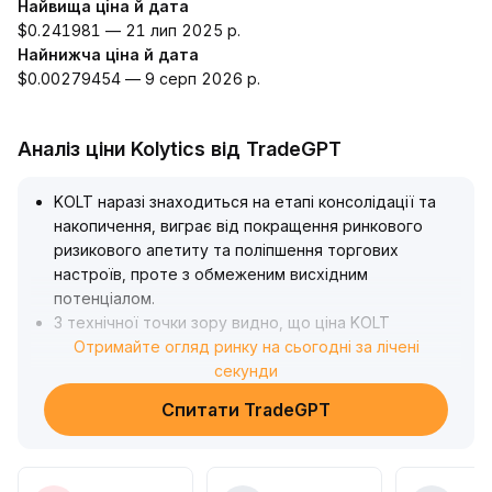
Найвища ціна й дата
$0.241981 — 21 лип 2025 р.
Найнижча ціна й дата
$0.00279454 — 9 серп 2026 р.
Аналіз ціни Kolytics від TradeGPT
KOLT наразі знаходиться на етапі консолідації та
накопичення, виграє від покращення ринкового
ризикового апетиту та поліпшення торгових
настроїв, проте з обмеженим висхідним
потенціалом
.
З технічної точки зору видно, що ціна KOLT
консолідується навколо ключових ковзаючих
Отримайте огляд ринку на сьогодні за лічені
середніх, волатильність знижується, об'єми торгів
секунди
помірно зростають, що вказує на можливість
Спитати TradeGPT
прориву в короткостроковій перспективі, але із
ризиком хибного пробою
.
Рекомендується уважно стежити за підтримкою та
опором у поточному діапазоні KOLT