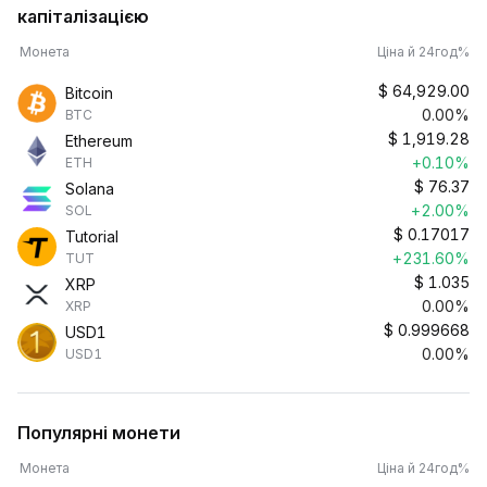
капіталізацією
Монета
Ціна й 24год%
$
64,929.00
Bitcoin
0.00%
BTC
$
1,919.28
Ethereum
+0.10%
ETH
$
76.37
Solana
+2.00%
SOL
$
0.17017
Tutorial
+231.60%
TUT
$
1.035
XRP
0.00%
XRP
$
0.999668
USD1
0.00%
USD1
Популярні монети
Монета
Ціна й 24год%