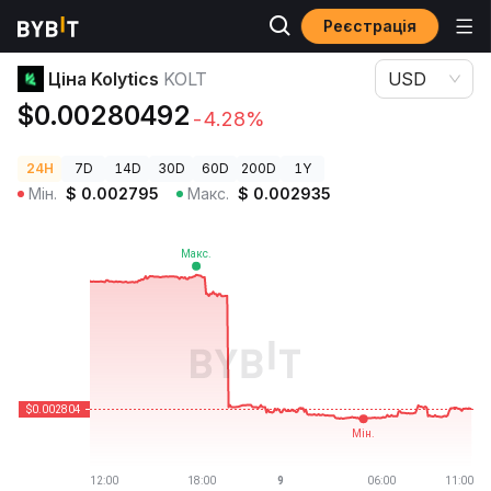
Реєстрація
Ціни криптовалют
Ціна Kolytics KOLT
Ціна Kolytics
KOLT
USD
$0.00280492
-4.28%
24H
7D
14D
30D
60D
200D
1Y
Мін.
$
0.002795
Макс.
$
0.002935