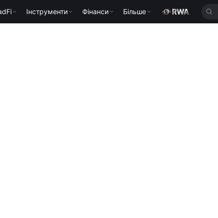
adFi
Інструменти
Фінанси
Більше