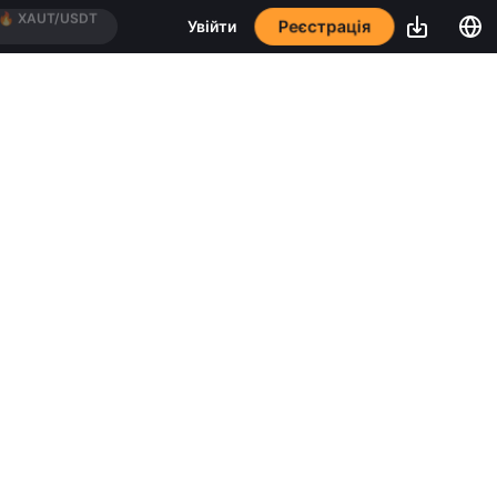
Реєстрація
Увійти
🔥
BTC/USDT