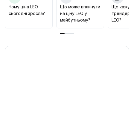
має перевагу опору до падіння завдяки ліквідності
Чому ціна LEO
Що може вплинути
Що кажут
та екологічним стимулам, але треба уважно
сьогодні зросла?
на ціну LEO у
трейдери 
слідкувати за змінами макроекономічних та ончейн-
майбутньому?
LEO?
даних: у випадку ослаблення ринку існує системний
тиск для корекції, варто надавати перевагу
захисту
.