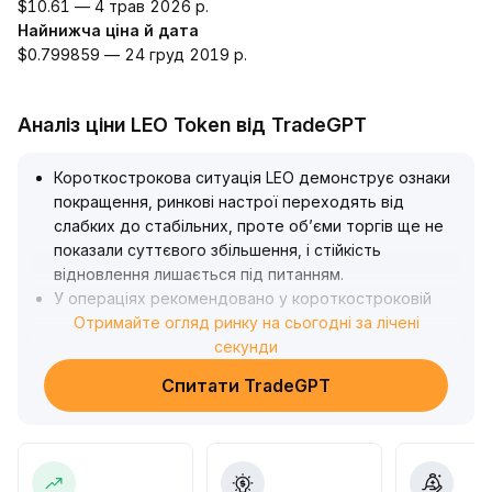
$10.61 — 4 трав 2026 р.
Найнижча ціна й дата
$0.799859 — 24 груд 2019 р.
Аналіз ціни LEO Token від TradeGPT
Короткострокова ситуація LEO демонструє ознаки
покращення, ринкові настрої переходять від
слабких до стабільних, проте об’єми торгів ще не
показали суттєвого збільшення, і стійкість
відновлення лишається під питанням
.
У операціях рекомендовано у короткостроковій
перспективі стежити за ключовими рівнями
Отримайте огляд ринку на сьогодні за лічені
підтримки та змінами об’ємів: якщо відбудеться
секунди
прорив тимчасового рівня опору з підвищенням
Спитати TradeGPT
обсягів (рекомендовано стежити за діапазоном
2,95–3,05 долара), можна помірковано відкривати
довгі позиції, інакше скорочувати позиції для
уникнення ризику коливань і відкату
.
У середньо- та довгостроковій перспективі LEO