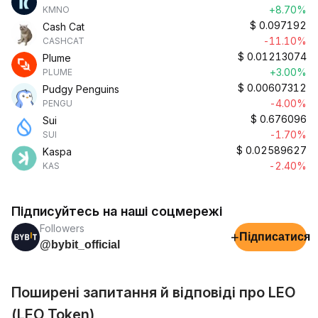
+8.70%
KMNO
$
0.097192
Cash Cat
-11.10%
CASHCAT
$
0.01213074
Plume
+3.00%
PLUME
$
0.00607312
Pudgy Penguins
-4.00%
PENGU
$
0.676096
Sui
-1.70%
SUI
$
0.02589627
Kaspa
-2.40%
KAS
Підписуйтесь на наші соцмережі
Followers
+
Підписатися
@bybit_official
Поширені запитання й відповіді про LEO
(LEO Token)