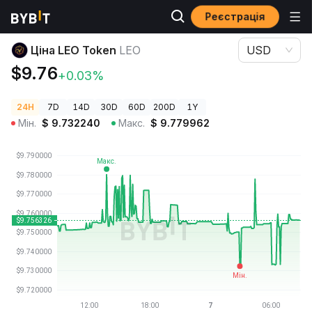
Реєстрація
Ціни криптовалют
Ціна LEO Token LEO
Ціна LEO Token
LEO
USD
$9.76
+0.03%
24H
7D
14D
30D
60D
200D
1Y
Мін.
$
9.732240
Макс.
$
9.779962