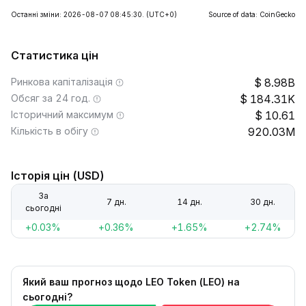
Останні зміни: 2026-08-07 08:45:30.
(UTC+0)
Source of data: CoinGecko
Статистика цін
Ринкова капіталізація
8.98B
Обсяг за 24 год.
184.31K
Історичний максимум
10.61
Кількість в обігу
920.03M
Історія цін (USD)
За
7 дн.
14 дн.
30 дн.
сьогодні
+0.03%
+0.36%
+1.65%
+2.74%
Який ваш прогноз щодо LEO Token (LEO) на
сьогодні?