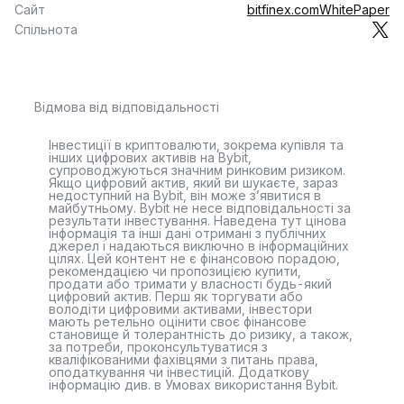
Сайт
bitfinex.com
WhitePaper
Спільнота
Відмова від відповідальності
Інвестиції в криптовалюти, зокрема купівля та
інших цифрових активів на Bybit,
супроводжуються значним ринковим ризиком.
Якщо цифровий актив, який ви шукаєте, зараз
недоступний на Bybit, він може з’явитися в
майбутньому. Bybit не несе відповідальності за
результати інвестування. Наведена тут цінова
інформація та інші дані отримані з публічних
джерел і надаються виключно в інформаційних
цілях. Цей контент не є фінансовою порадою,
рекомендацією чи пропозицією купити,
продати або тримати у власності будь-який
цифровий актив. Перш як торгувати або
володіти цифровими активами, інвестори
мають ретельно оцінити своє фінансове
становище й толерантність до ризику, а також,
за потреби, проконсультуватися з
кваліфікованими фахівцями з питань права,
оподаткування чи інвестицій. Додаткову
інформацію див. в Умовах використання Bybit.