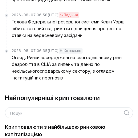
2026-08-07 06:58
(UTC)
Падіння
Голова Федеральної резервної системи Кевін Уорш
нібито готовий підтримати підвищення процентної
ставки на вересневому засіданні
2026-08-07 06:35
(UTC)
Нейтрально
Огляд: Ринки зосереджені на сьогоднішньому рівні
безробіття в США за липень та даних по
несільськогосподарському сектору, з оглядом
інституційних прогнозів
Найпопулярніші криптовалюти
Пошук
Криптовалюти з найбільшою ринковою
капіталізацією