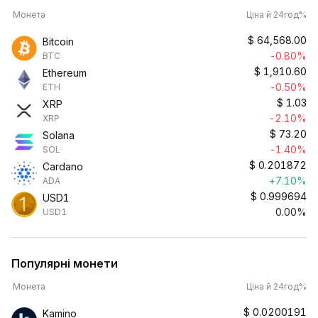
Монета
Ціна й 24год%
$
64,568.00
Bitcoin
-0.80%
BTC
$
1,910.60
Ethereum
-0.50%
ETH
$
1.03
XRP
-2.10%
XRP
$
73.20
Solana
-1.40%
SOL
$
0.201872
Cardano
+7.10%
ADA
$
0.999694
USD1
0.00%
USD1
Популярні монети
Монета
Ціна й 24год%
$
0.0200191
Kamino