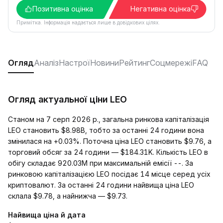
Позитивна оцінка
Негативна оцінка
Примітка. Інформація надається лише в довідкових цілях.
Огляд
Аналіз
Настрої
Новини
Рейтинг
Соцмережі
FAQ
Огляд актуальної ціни LEO
Станом на 7 серп 2026 р., загальна ринкова капіталізація
LEO становить $8.98B, тобто за останні 24 години вона
змінилася на +0.03%. Поточна ціна LEO становить $9.76, а
торговий обсяг за 24 години — $184.31K. Кількість LEO в
обігу складає 920.03M при максимальній емісії --. За
ринковою капіталізацією LEO посідає 14 місце серед усіх
криптовалют. За останні 24 години найвища ціна LEO
склала $9.78, а найнижча — $9.73.
Найвища ціна й дата