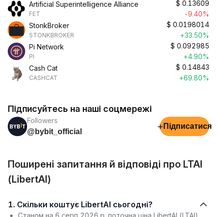
$
0.13609
Artificial Superintelligence Alliance
-9.40%
FET
$
0.0198014
StonkBroker
+33.50%
STONKBROKER
$
0.092985
Pi Network
+4.90%
PI
$
0.14843
Cash Cat
+69.80%
CASHCAT
Підписуйтесь на наші соцмережі
Followers
+
Підписатися
@bybit_official
Поширені запитання й відповіді про LTAI
(LibertAI)
1. Скільки коштує LibertAI сьогодні?
Станом на 6 серп 2026 р. поточна ціна LibertAI (LTAI)