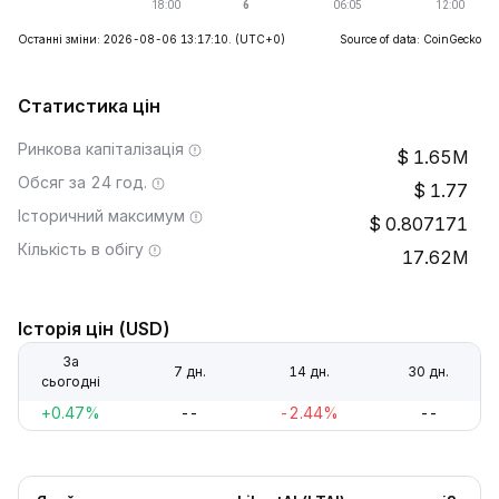
Останні зміни: 2026-08-06 13:17:10.
(UTC+0)
Source of data: CoinGecko
Статистика цін
Ринкова капіталізація
1.65M
Обсяг за 24 год.
1.77
Історичний максимум
0.807171
Кількість в обігу
17.62M
Історія цін (USD)
За
7 дн.
14 дн.
30 дн.
сьогодні
+0.47%
--
-2.44%
--