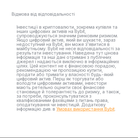
Відмова від відповідальності
Інвестиції в криптовалюти, зокрема купівля та
інших цифрових активів на Bybit,
супроводжуються значним ринковим ризиком.
Якщо цифровий актив, який ви шукаєте, зараз
недоступний на Bybit, він може з’явитися в
майбутньому. Bybit не несе відповідальності за
результати інвестування. Наведена тут цінова
інформація та інші дані отримані з публічних
джерел і надаються виключно в інформаційних
цілях. Цей контент не є фінансовою порадою,
рекомендацією чи пропозицією купити,
продати або тримати у власності будь-який
цифровий актив. Перш як торгувати або
володіти цифровими активами, інвестори
мають ретельно оцінити своє фінансове
становище й толерантність до ризику, а також,
за потреби, проконсультуватися з
кваліфікованими фахівцями з питань права,
оподаткування чи інвестицій. Додаткову
інформацію див. в
Умовах використання Bybit
.