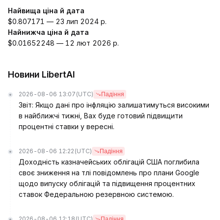
Найвища ціна й дата
$0.807171 — 23 лип 2024 р.
Найнижча ціна й дата
$0.01652248 — 12 лют 2026 р.
Новини LibertAI
2026-08-06 13:07
(UTC)
Падіння
Звіт: Якщо дані про інфляцію залишатимуться високими
в найближчі тижні, Вах буде готовий підвищити
процентні ставки у вересні.
2026-08-06 12:22
(UTC)
Падіння
Доходність казначейських облігацій США поглибила
своє зниження на тлі повідомлень про плани Google
щодо випуску облігацій та підвищення процентних
ставок Федеральною резервною системою.
2026-08-06 12:18
(UTC)
Падіння