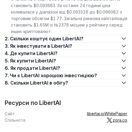
становить $0.093683. За останні 24 години ціна
коливалася у діапазоні від $0.093326 до $0.096082 з
торговим обсягом $1.77. Загальна ринкова капіталізація
становить $1.65M із №2378 місцем у рейтингу серед
інших криптовалют.
2. Скільки коштує один LibertAI?
3. Як інвестувати в LibertAI?
4. Де купити LibertAI?
5. Як купити LibertAI?
6. Як продати LibertAI?
7. Чи є LibertAI хорошою інвестицією?
8. Скільки LibertAI в обігу?
Ресурси по LibertAI
Сайт
libertai.io
WhitePaper
Спільнота
zora.co