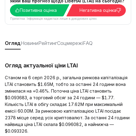
Який ваш прогноз щодо LibertAI (LTAI) на сьогодні?
Позитивна оцінка
Негативна оцінка
Примітка. Інформація надається лише в довідкових цілях.
Огляд
Новини
Рейтинг
Соцмережі
FAQ
Огляд актуальної ціни LTAI
Станом на 6 серп 2026 р., загальна ринкова капіталізація
LTAI становить $1.65M, тобто за останні 24 години вона
змінилася на +0.46%. Поточна ціна LTAI становить
$0.093683, а торговий обсяг за 24 години — $1.77.
Кількість LTAI в обігу складає 17.62M при максимальній
емісії 60.00M. За ринковою капіталізацією LTAI посідає
2378 місце серед усіх криптовалют. За останні 24 години
найвища ціна LTAI склала $0.096082, а найнижча —
$0.093326.