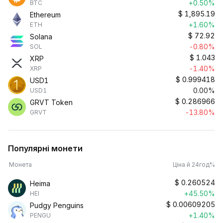
+0.50%
BTC
$
1,895.19
Ethereum
+1.60%
ETH
$
72.92
Solana
-0.80%
SOL
$
1.043
XRP
-1.40%
XRP
$
0.999418
USD1
0.00%
USD1
$
0.286966
GRVT Token
-13.80%
GRVT
Популярні монети
Монета
Ціна й 24год%
$
0.260524
Heima
+45.50%
HEI
$
0.00609205
Pudgy Penguins
+1.40%
PENGU