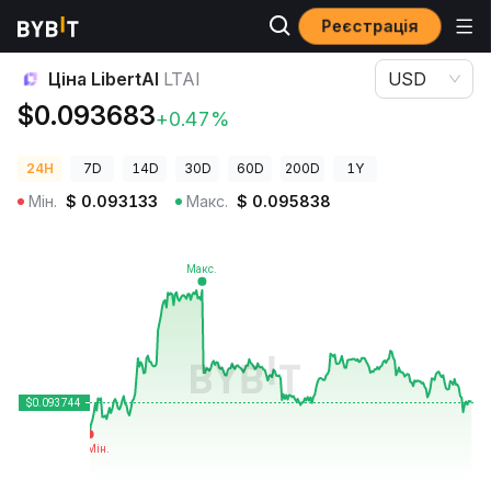
Реєстрація
Ціни криптовалют
Ціна LibertAI LTAI
Ціна LibertAI
LTAI
USD
$0.093683
+0.47%
24H
7D
14D
30D
60D
200D
1Y
Мін.
$
0.093133
Макс.
$
0.095838