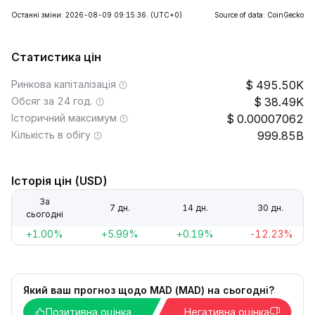
Останні зміни: 2026-08-09 09:15:36.
(UTC+0)
Source of data: CoinGecko
Статистика цін
Ринкова капіталізація
495.50K
Обсяг за 24 год.
38.49K
Історичний максимум
0.00007062
Кількість в обігу
999.85B
Історія цін (USD)
За
7 дн.
14 дн.
30 дн.
сьогодні
+1.00%
+5.99%
+0.19%
-12.23%
Який ваш прогноз щодо MAD (MAD) на сьогодні?
Позитивна оцінка
Негативна оцінка