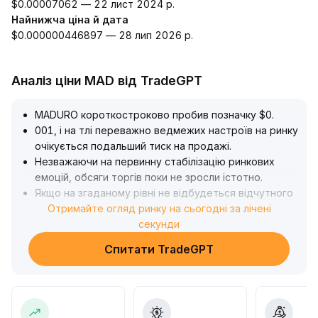
$0.00007062 — 22 лист 2024 р.
Найнижча ціна й дата
$0.000000446897 — 28 лип 2026 р.
Аналіз ціни MAD від TradeGPT
MADURO короткостроково пробив позначку $0
.
001, і на тлі переважно ведмежих настроїв на ринку
очікується подальший тиск на продажі
.
Незважаючи на первинну стабілізацію ринкових
емоцій, обсяги торгів поки не зросли істотно
.
Якщо на згаданому рівні не відбудеться відчутного
повернення ліквідності, існує ризик подальшого
Отримайте огляд ринку на сьогодні за лічені
зниження
.
секунди
Рекомендація: на цьому етапі варто контролювати
Спитати TradeGPT
позиції та уникати глибоких просадок, звертати
увагу на співвідношення ціни й обсягу та динаміку
капіталу
.
Після стабілізації й зростання обсягів біля $0
.
001 можна поступово формувати позицію, суворо