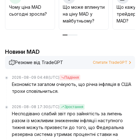
обмежуючи ризики
.
Чому ціна MAD
Що може вплинути
Що кажут
сьогодні зросла?
на ціну MAD у
трейдери 
майбутньому?
MAD?
Новини MAD
Резюме від TradeGPT
Спитати TradeGPT
2026-08-09 04:48
(UTC)
Падіння
Економісти загалом очікують, що річна інфляція в США
трохи сповільниться.
2026-08-08 17:30
(UTC)
Зростання
Несподівано слабий звіт про зайнятість за липень
разом із можливим зниженням інфляції наступного
тижня можуть призвести до того, що Федеральна
резервна система утримає процентні ставки на