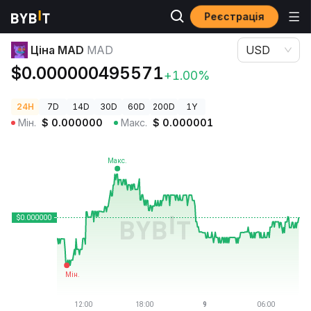
Реєстрація
Ціни криптовалют
Ціна MAD MAD
Ціна MAD
MAD
USD
$0.000000495571
+1.00%
24H
7D
14D
30D
60D
200D
1Y
Мін.
$
0.000000
Макс.
$
0.000001