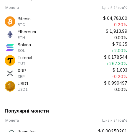
Монета
Ціна й 24год%
$
64,783.00
Bitcoin
-0.20%
BTC
$
1,913.99
Ethereum
0.00%
ETH
$
76.35
Solana
+2.00%
SOL
$
0.178544
Tutorial
+267.30%
TUT
$
1.033
XRP
-0.20%
XRP
$
0.999497
USD1
0.00%
USD1
Популярні монети
Монета
Ціна й 24год%
$
0.00250201
Pump.fun