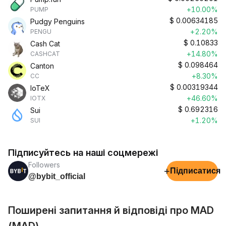
+10.00%
PUMP
$
0.00634185
Pudgy Penguins
+2.20%
PENGU
$
0.10833
Cash Cat
+14.80%
CASHCAT
$
0.098464
Canton
+8.30%
CC
$
0.00319344
IoTeX
+46.60%
IOTX
$
0.692316
Sui
+1.20%
SUI
Підписуйтесь на наші соцмережі
Followers
+
Підписатися
@bybit_official
Поширені запитання й відповіді про MAD