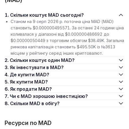
(MAD)
1. Скільки коштує MAD сьогодні?
Станом на 9 серп 2026 р. поточна ціна MAD (MAD)
становить $0.000000495571. За останні 24 години ціна
коливалася у діапазоні від $0.000000486692 до
$0.00000050449 з торговим обсягом $38.49K. Загальна
ринкова капіталізація становить $495.50K із №3613
місцем у рейтингу серед інших криптовалют.
2. Скільки коштує один MAD?
3. Як інвестувати в MAD?
4. Де купити MAD?
5. Як купити MAD?
6. Як продати MAD?
7. Чи є MAD хорошою інвестицією?
8. Скільки MAD в обігу?
Ресурси по MAD