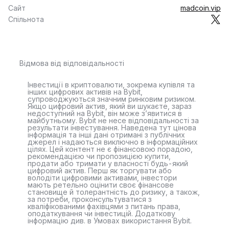
Сайт
madcoin.vip
Спільнота
Відмова від відповідальності
Інвестиції в криптовалюти, зокрема купівля та
інших цифрових активів на Bybit,
супроводжуються значним ринковим ризиком.
Якщо цифровий актив, який ви шукаєте, зараз
недоступний на Bybit, він може з’явитися в
майбутньому. Bybit не несе відповідальності за
результати інвестування. Наведена тут цінова
інформація та інші дані отримані з публічних
джерел і надаються виключно в інформаційних
цілях. Цей контент не є фінансовою порадою,
рекомендацією чи пропозицією купити,
продати або тримати у власності будь-який
цифровий актив. Перш як торгувати або
володіти цифровими активами, інвестори
мають ретельно оцінити своє фінансове
становище й толерантність до ризику, а також,
за потреби, проконсультуватися з
кваліфікованими фахівцями з питань права,
оподаткування чи інвестицій. Додаткову
інформацію див. в Умовах використання Bybit.