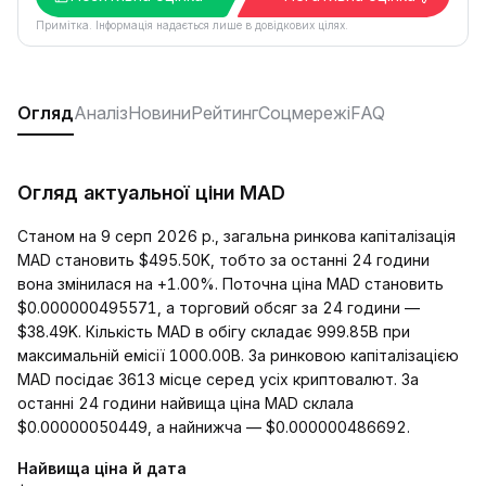
Примітка. Інформація надається лише в довідкових цілях.
Огляд
Аналіз
Новини
Рейтинг
Соцмережі
FAQ
Огляд актуальної ціни MAD
Станом на 9 серп 2026 р., загальна ринкова капіталізація
MAD становить $495.50K, тобто за останні 24 години
вона змінилася на +1.00%. Поточна ціна MAD становить
$0.000000495571, а торговий обсяг за 24 години —
$38.49K. Кількість MAD в обігу складає 999.85B при
максимальній емісії 1000.00B. За ринковою капіталізацією
MAD посідає 3613 місце серед усіх криптовалют. За
останні 24 години найвища ціна MAD склала
$0.00000050449, а найнижча — $0.000000486692.
Найвища ціна й дата