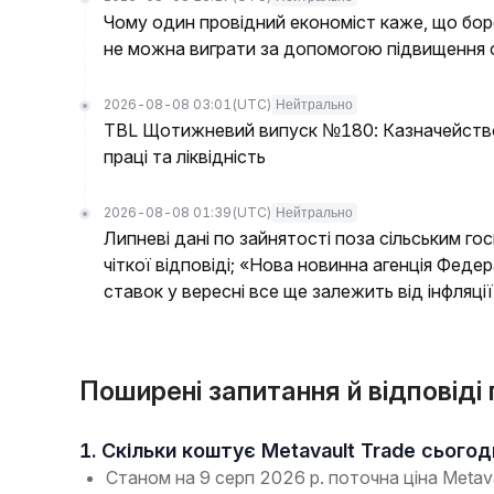
Чому один провідний економіст каже, що бор
не можна виграти за допомогою підвищення 
2026-08-08 03:01
(UTC)
Нейтрально
TBL Щотижневий випуск №180: Казначейство
праці та ліквідність
2026-08-08 01:39
(UTC)
Нейтрально
Липневі дані по зайнятості поза сільським г
чіткої відповіді; «Нова новинна агенція Феде
ставок у вересні все ще залежить від інфляції
Поширені запитання й відповіді
1. Скільки коштує Metavault Trade сьогод
Станом на 9 серп 2026 р. поточна ціна Meta