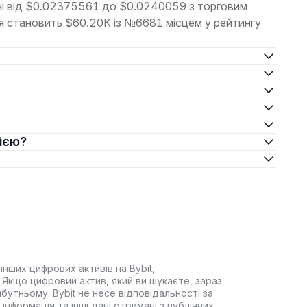
оні від $0.02375561 до $0.0240059 з торговим
ія становить $60.20K із №6681 місцем у рейтингу
цією?
інших цифрових активів на Bybit,
Якщо цифровий актив, який ви шукаєте, зараз
йбутньому. Bybit не несе відповідальності за
інформація та інші дані отримані з публічних