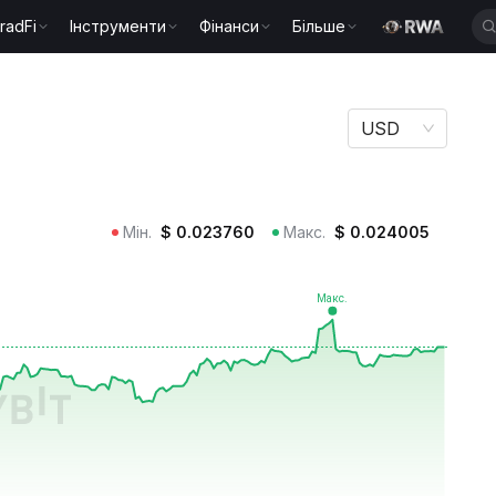
radFi
Інструменти
Фінанси
Більше
USD
Мін.
$
0.023760
Макс.
$
0.024005