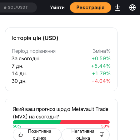
Реєстрація
Увійти
🔥
SOL/USDT
Історія цін (USD)
Період порівняння
Зміна%
За сьогодні
+0.59%
7 дн.
+5.44%
14 дн.
+1.79%
30 дн.
-4.04%
Який ваш прогноз щодо Metavault Trade
(MVX) на сьогодні?
50
%
50
%
Позитивна
Негативна
оцінка
оцінка