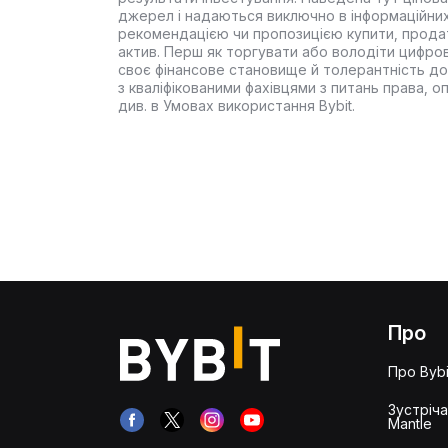
джерел і надаються виключно в інформаційних
рекомендацією чи пропозицією купити, прода
актив. Перш як торгувати або володіти цифро
своє фінансове становище й толерантність до
з кваліфікованими фахівцями з питань права, 
див. в Умовах використання Bybit.
Про
Про Bybi
Зустріч
Mantle