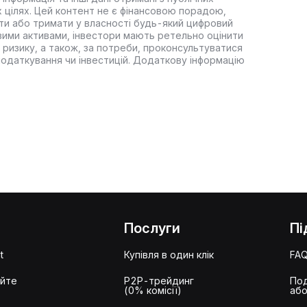
 цілях. Цей контент не є фінансовою порадою,
ти або тримати у власності будь-який цифровий
вими активами, інвестори мають ретельно оцінити
 ризику, а також, за потреби, проконсультуватися
оподаткування чи інвестицій. Додаткову інформацію
Послуги
Пі
t
Купівля в один клік
FA
айте
P2P-трейдинг
Под
(0% комісії)
або