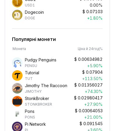
0.00%
USD1
$
0.07103
Dogecoin
+1.80%
DOGE
Популярні монети
Монета
Ціна й 24год%
$
0.00634982
Pudgy Penguins
+5.90%
PENGU
$
0.07904
Tutorial
+113.50%
TUT
$
0.01356027
Jimothy The Raccoon
+74.30%
JIMOTHY
$
0.02980417
StonkBroker
+27.90%
STONKBROKER
$
0.03064053
Pons
+21.00%
PONS
$
0.091545
Pi Network
+3.60%
PI