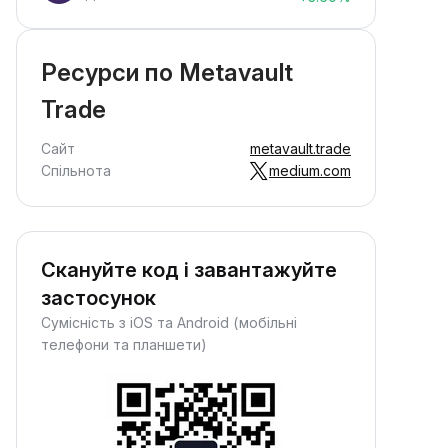
Ресурси по Metavault
Trade
Сайт
metavault.trade
Спільнота
medium.com
Скануйте код і завантажуйте
застосунок
Сумісність з iOS та Android (мобільні
телефони та планшети)