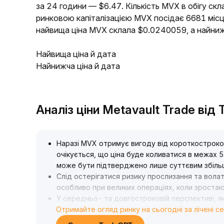
за 24 години — $6.47. Кількість MVX в обігу скл
ринковою капіталізацією MVX посідає 6681 місц
найвища ціна MVX склала $0.0240059, а найни
Найвища ціна й дата
Найнижча ціна й дата
Аналіз ціни Metavault Trade від
Наразі MVX отримує вигоду від короткостроко
очікується, що ціна буде коливатися в межах 
може бути підтверджено лише суттєвим збільш
Слід остерігатися ризику прослизання та вола
особливо при великих операціях, коли зростаю
У середньо- та довгостроковій перспективі,
Отримайте огляд ринку на сьогодні за лічені с
макрохеджування та відповідних деривативів
розміщенні капіталу, зміцненню вартості та пі