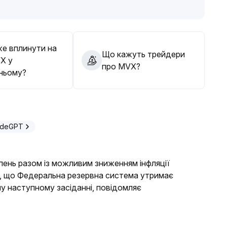
о обережно купувати на відкатах з позицією не
и за інноваціями в деривативах та вибірково
е вплинути на
Що кажуть трейдери
X у
про MVX?
ньому?
adeGPT
ипень разом із можливим зниженням інфляції
, що Федеральна резервна система утримає
му наступному засіданні, повідомляє