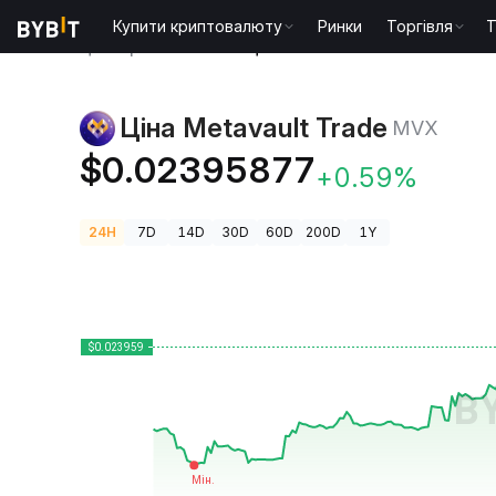
Купити криптовалюту
Ринки
Торгівля
T
Ціни криптовалют
Ціна Metavault Trade MVX
Ціна Metavault Trade
MVX
$0.02395877
+0.59%
24H
7D
14D
30D
60D
200D
1Y