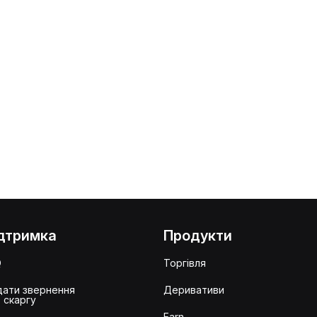
дтримка
Продукти
Q
Торгівля
ати звернення
Деривативи
 скаргу
Earn