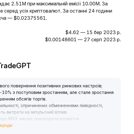
адає 2.51M при максимальній емісії 10.00M. За
е серед усіх криптовалют. За останні 24 години
жча — $0.02375561.
$4.62 — 15 бер 2023 р.
$0.00148601 — 27 серп 2023 р.
 TradeGPT
вого повернення позитивних ринкових настроїв;
5-10% з поступовим зростанням, але стале зростання
енням обсягів торгів
.
тильності, спричинених обмеженнями ліквідності,
ть витрати на імпульсний вплив
.
 якщо MVX зможе прискорити розвиток
екунди
, це сприятиме задоволенню потреб у структурному
двищенню інвестиційної привабливості
.