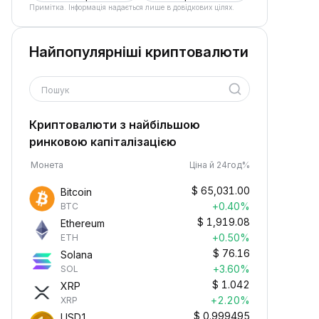
Примітка. Інформація надається лише в довідкових цілях.
Найпопулярніші криптовалюти
Пошук
Криптовалюти з найбільшою
ринковою капіталізацією
Монета
Ціна й 24год%
$
65,031.00
Bitcoin
+0.40%
BTC
$
1,919.08
Ethereum
+0.50%
ETH
$
76.16
Solana
+3.60%
SOL
$
1.042
XRP
+2.20%
XRP
$
0.999495
USD1