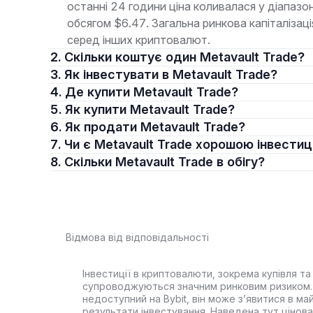
останні 24 години ціна коливалася у діапаз
обсягом $6.47. Загальна ринкова капіталізац
серед інших криптовалют.
2. Скільки коштує один Metavault Trade?
3. Як інвестувати в Metavault Trade?
4. Де купити Metavault Trade?
5. Як купити Metavault Trade?
6. Як продати Metavault Trade?
7. Чи є Metavault Trade хорошою інвести
8. Скільки Metavault Trade в обігу?
Відмова від відповідальності
Інвестиції в криптовалюти, зокрема купівля та 
супроводжуються значним ринковим ризиком. 
недоступний на Bybit, він може з’явитися в ма
результати інвестування. Наведена тут цінова 