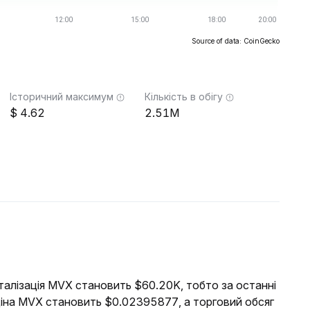
Source of data: CoinGecko
Історичний максимум
Кількість в обігу
4.62
2.51M
італізація MVX становить $60.20K, тобто за останні
ціна MVX становить $0.02395877, а торговий обсяг