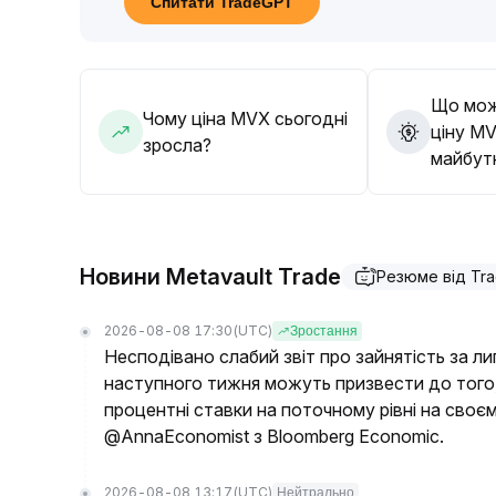
Спитати TradeGPT
У короткостроковій перспективі рекомендован
більше 20%, а у довгостроковій слід слідкуват
збільшувати долю у портфелі
.
Що мож
Чому ціна MVX сьогодні
ціну MV
зросла?
майбут
Новини Metavault Trade
Резюме від Tr
2026-08-08 17:30
(UTC)
Зростання
Несподівано слабий звіт про зайнятість за л
наступного тижня можуть призвести до того
процентні ставки на поточному рівні на своє
@AnnaEconomist з Bloomberg Economic.
2026-08-08 13:17
(UTC)
Нейтрально