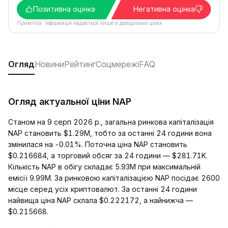
Позитивна оцінка
Негативна оцінка
Примітка. Інформація надається лише в довідкових цілях.
Огляд
Новини
Рейтинг
Соцмережі
FAQ
Огляд актуальної ціни NAP
Станом на 9 серп 2026 р., загальна ринкова капіталізація
NAP становить $1.29M, тобто за останні 24 години вона
змінилася на -0.01%. Поточна ціна NAP становить
$0.216684, а торговий обсяг за 24 години — $281.71K.
Кількість NAP в обігу складає 5.93M при максимальній
емісії 9.99M. За ринковою капіталізацією NAP посідає 2600
місце серед усіх криптовалют. За останні 24 години
найвища ціна NAP склала $0.222172, а найнижча —
$0.215668.