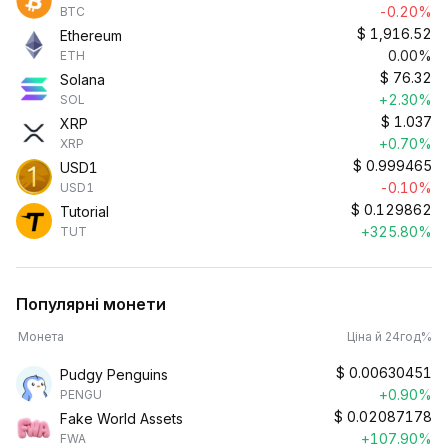
-0.20%
BTC
$
1,916.52
Ethereum
0.00%
ETH
$
76.32
Solana
+2.30%
SOL
$
1.037
XRP
+0.70%
XRP
$
0.999465
USD1
-0.10%
USD1
$
0.129862
Tutorial
+325.80%
TUT
Популярні монети
Монета
Ціна й 24год%
$
0.00630451
Pudgy Penguins
+0.90%
PENGU
$
0.02087178
Fake World Assets
+107.90%
FWA