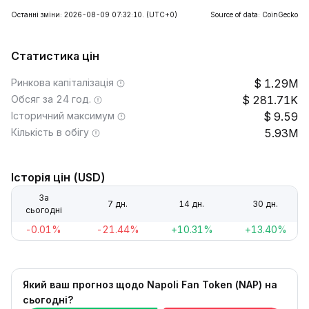
Останні зміни: 2026-08-09 07:32:10.
(UTC+0)
Source of data: CoinGecko
Статистика цін
Ринкова капіталізація
1.29M
Обсяг за 24 год.
281.71K
Історичний максимум
9.59
Кількість в обігу
5.93M
Історія цін (USD)
За
7 дн.
14 дн.
30 дн.
сьогодні
-0.01%
-21.44%
+10.31%
+13.40%
Який ваш прогноз щодо Napoli Fan Token (NAP) на
сьогодні?