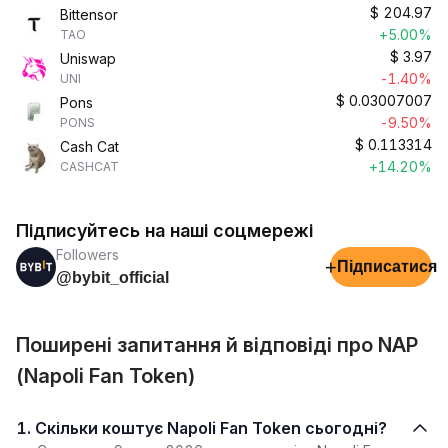
$
204.97
Bittensor
+5.00%
TAO
$
3.97
Uniswap
-1.40%
UNI
$
0.03007007
Pons
-9.50%
PONS
$
0.113314
Cash Cat
+14.20%
CASHCAT
Підписуйтесь на наші соцмережі
Followers
+
Підписатися
@bybit_official
Поширені запитання й відповіді про NAP
(Napoli Fan Token)
1. Скільки коштує Napoli Fan Token сьогодні?