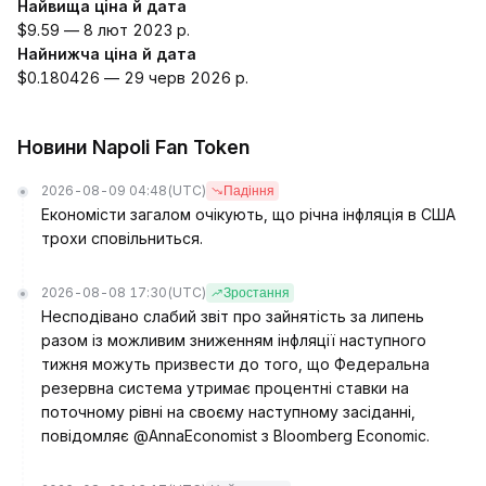
Найвища ціна й дата
$9.59 — 8 лют 2023 р.
Найнижча ціна й дата
$0.180426 — 29 черв 2026 р.
Новини Napoli Fan Token
2026-08-09 04:48
(UTC)
Падіння
Економісти загалом очікують, що річна інфляція в США
трохи сповільниться.
2026-08-08 17:30
(UTC)
Зростання
Несподівано слабий звіт про зайнятість за липень
разом із можливим зниженням інфляції наступного
тижня можуть призвести до того, що Федеральна
резервна система утримає процентні ставки на
поточному рівні на своєму наступному засіданні,
повідомляє @AnnaEconomist з Bloomberg Economic.