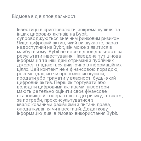
Відмова від відповідальності
Інвестиції в криптовалюти, зокрема купівля та
інших цифрових активів на Bybit,
супроводжуються значним ринковим ризиком.
Якщо цифровий актив, який ви шукаєте, зараз
недоступний на Bybit, він може з’явитися в
майбутньому. Bybit не несе відповідальності за
результати інвестування. Наведена тут цінова
інформація та інші дані отримані з публічних
джерел і надаються виключно в інформаційних
цілях. Цей контент не є фінансовою порадою,
рекомендацією чи пропозицією купити,
продати або тримати у власності будь-який
цифровий актив. Перш як торгувати або
володіти цифровими активами, інвестори
мають ретельно оцінити своє фінансове
становище й толерантність до ризику, а також,
за потреби, проконсультуватися з
кваліфікованими фахівцями з питань права,
оподаткування чи інвестицій. Додаткову
інформацію див. в Умовах використання Bybit.