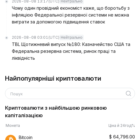
2026-08-08 13:17
(UTC)
Нейтрально
Чому один провідний економіст каже, що боротьбу з
інфляцією Федеральної резервної системи не можна
виграти за допомогою підвищення ставок
2026-08-08 03:01
(UTC)
Нейтрально
TBL Щотижневий випуск №180: Казначейство США та
Федеральна резервна система, ринок праці та
ліквідність
Найпопулярніші криптовалюти
Пошук
Криптовалюти з найбільшою ринковою
капіталізацією
Монета
Ціна й 24год%
$
64,796.00
Bitcoin