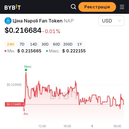
Реєстрація
Ціни криптовалют
Ціна Napoli Fan Token NAP
Ціна Napoli Fan Token
NAP
USD
$0.216684
-0.01%
24H
7D
14D
30D
60D
200D
1Y
Мін.
$
0.215665
Макс.
$
0.222155