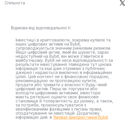
Спільнота
Відмова від відповідальності
Інвестиції в криптовалюти, зокрема купівля та
інших цифрових активів на Bybit,
супроводжуються значним ринковим ризиком.
Якщо цифровий актив, який ви шукаєте, зараз
недоступний на Bybit, він може з’явитися в
майбутньому. Bybit не несе відповідальності за
результати інвестування. Наведена тут цінова
інформація та інші дані отримані з публічних
джерел і надаються виключно в інформаційних
цілях. Цей контент не є фінансовою порадою,
рекомендацією чи пропозицією купити,
продати або тримати у власності будь-який
цифровий актив. Перш як торгувати або
володіти цифровими активами, інвестори
мають ретельно оцінити своє фінансове
становище й толерантність до ризику, а також,
за потреби, проконсультуватися з
кваліфікованими фахівцями з питань права,
оподаткування чи інвестицій. Додаткову
інформацію див. в
Умовах використання Bybit
.