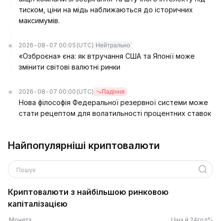
тиском, ціни на мідь наближаються до історичних
максимумів.
2026-08-07 00:05
(UTC)
Нейтрально
«Озброєна» єна: як втручання США та Японії може
змінити світові валютні ринки
2026-08-07 00:00
(UTC)
Падіння
Нова філософія Федеральної резервної системи може
стати рецептом для волатильності процентних ставок
Найпопулярніші криптовалюти
Пошук
Криптовалюти з найбільшою ринковою
капіталізацією
Монета
Ціна й 24год%