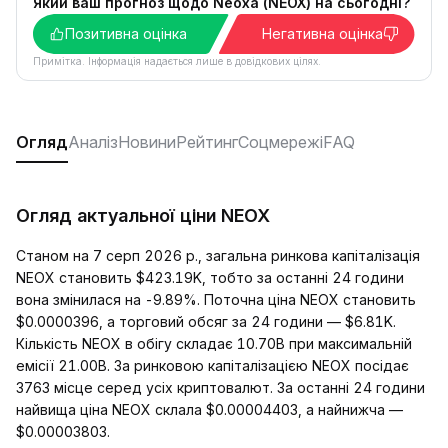
Який ваш прогноз щодо Neoxa (NEOX) на сьогодні?
Позитивна оцінка
Негативна оцінка
Примітка. Інформація надається лише в довідкових цілях.
Огляд
Аналіз
Новини
Рейтинг
Соцмережі
FAQ
Огляд актуальної ціни NEOX
Станом на 7 серп 2026 р., загальна ринкова капіталізація
NEOX становить $423.19K, тобто за останні 24 години
вона змінилася на -9.89%. Поточна ціна NEOX становить
$0.0000396, а торговий обсяг за 24 години — $6.81K.
Кількість NEOX в обігу складає 10.70B при максимальній
емісії 21.00B. За ринковою капіталізацією NEOX посідає
3763 місце серед усіх криптовалют. За останні 24 години
найвища ціна NEOX склала $0.00004403, а найнижча —
$0.00003803.