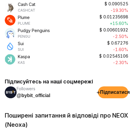
$
0.090525
Cash Cat
-19.30%
CASHCAT
$
0.01235698
Plume
+15.60%
PLUME
$
0.00601932
Pudgy Penguins
-2.50%
PENGU
$
0.67276
Sui
-1.60%
SUI
$
0.02545106
Kaspa
-2.30%
KAS
Підписуйтесь на наші соцмережі
Followers
+
Підписатися
@bybit_official
Поширені запитання й відповіді про NEOX
(Neoxa)