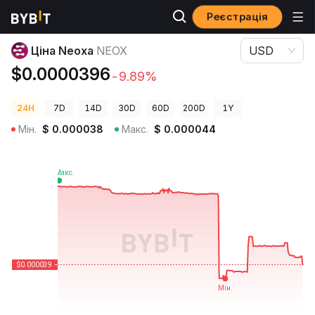
Реєстрація
Ціни криптовалют
Ціна Neoxa NEOX
Ціна Neoxa
NEOX
USD
$0.0000396
-9.89%
24H
7D
14D
30D
60D
200D
1Y
Мін.
$
0.000038
Макс.
$
0.000044