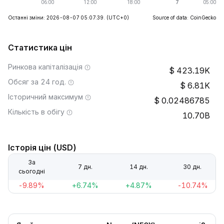
Останні зміни: 2026-08-07 05:07:39.
(UTC+0)
Source of data: CoinGecko
Статистика цін
Ринкова капіталізація
423.19K
Обсяг за 24 год.
6.81K
Історичний максимум
0.02486785
Кількість в обігу
10.70B
Історія цін (USD)
За
7 дн.
14 дн.
30 дн.
сьогодні
-9.89%
+6.74%
+4.87%
-10.74%