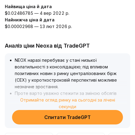
Найвища ціна й дата
$0.02486785 — 4 вер 2022 р.
Найнижча ціна й дата
$0.00002968 — 13 лют 2026 р.
Аналіз ціни Neoxa від TradeGPT
NEOX наразі перебуває у стані низької
волатильності з консолідацією; під впливом
позитивних новин з ринку централізованих бірж
(CEX) у короткостроковій перспективі можливе
незначне зростання
.
Проте варто уважно стежити за зміною обсягів
торгів — якщо вони зростуть та відбудеться
Отримайте огляд ринку на сьогодні за лічені
прорив нещодавніх локальних максимумів, це може
секунди
сприяти бичачому тренду; у разі відсутності
Спитати TradeGPT
активності об’ємів можливе продовження
консолідації
.
У довгостроковій перспективі процес узгодження з