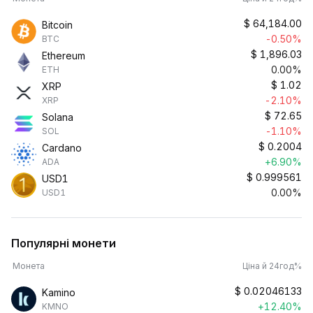
$
64,184.00
Bitcoin
-0.50%
BTC
$
1,896.03
Ethereum
0.00%
ETH
$
1.02
XRP
-2.10%
XRP
$
72.65
Solana
-1.10%
SOL
$
0.2004
Cardano
+6.90%
ADA
$
0.999561
USD1
0.00%
USD1
Популярні монети
Монета
Ціна й 24год%
$
0.02046133
Kamino
+12.40%
KMNO