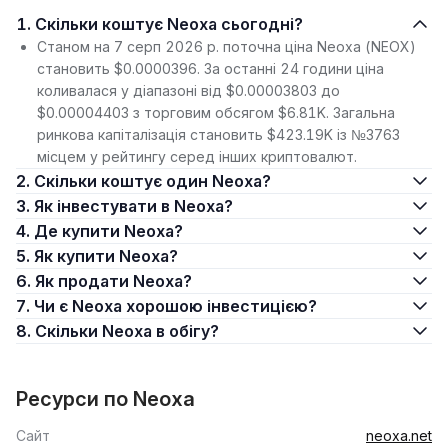
1. Скільки коштує Neoxa сьогодні?
Станом на 7 серп 2026 р. поточна ціна Neoxa (NEOX)
становить $0.0000396. За останні 24 години ціна
коливалася у діапазоні від $0.00003803 до
$0.00004403 з торговим обсягом $6.81K. Загальна
ринкова капіталізація становить $423.19K із №3763
місцем у рейтингу серед інших криптовалют.
2. Скільки коштує один Neoxa?
3. Як інвестувати в Neoxa?
4. Де купити Neoxa?
5. Як купити Neoxa?
6. Як продати Neoxa?
7. Чи є Neoxa хорошою інвестицією?
8. Скільки Neoxa в обігу?
Ресурси по Neoxa
Сайт
neoxa.net