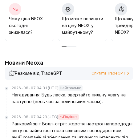
регулюванням стане драйвером зростання NEOX,
тож інвесторам слід слідкувати за темпами
легалізації та політичними рішеннями, аби при
Чому ціна NEOX
Що може вплинути
Що кажут
виявленні позитивних сигналів планувати середньо-
сьогодні
на ціну NEOX у
трейдери 
та довгострокове розміщення, при цьому суворо
знизилася?
майбутньому?
NEOX?
контролюючи стоп-лоси для мінімізації
регуляторних ризиків
.
Новини Neoxa
Резюме від TradeGPT
Спитати TradeGPT
2026-08-07 04:31
(UTC)
Нейтрально
Нагадування: Будь ласка, звертайте пильну увагу на
наступне (весь час за пекинським часом).
2026-08-07 04:29
(UTC)
Падіння
Ранковий звіт Волл-стріт: жорсткі настрої напередодні
звіту по зайнятості поза сільським господарством,
акції компаній зі зберігання та штучного інтелекту під