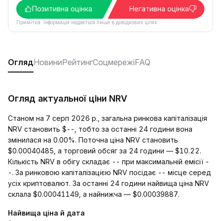
Позитивна оцінка
Негативна оцінка
Примітка. Інформація надається лише в довідкових цілях.
Огляд
Новини
Рейтинг
Соцмережі
FAQ
Огляд актуальної ціни NRV
Станом на 7 серп 2026 р., загальна ринкова капіталізація
NRV становить $--, тобто за останні 24 години вона
змінилася на 0.00%. Поточна ціна NRV становить
$0.00040485, а торговий обсяг за 24 години — $10.22.
Кількість NRV в обігу складає -- при максимальній емісії -
-. За ринковою капіталізацією NRV посідає -- місце серед
усіх криптовалют. За останні 24 години найвища ціна NRV
склала $0.00041149, а найнижча — $0.00039887.
Найвища ціна й дата