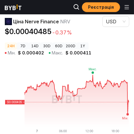
Реєстрація
Ціни криптовалют
Ціна Nerve Finance NRV
Ціна Nerve Finance
NRV
USD
$0.00040485
-0.37%
24H
7D
14D
30D
60D
200D
1Y
Мін.
$
0.000402
Макс.
$
0.000411