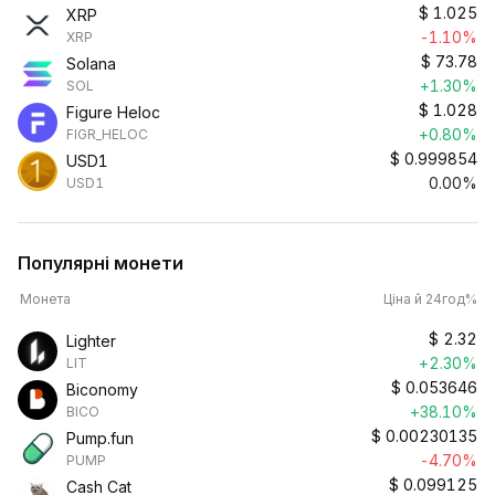
$
1.025
XRP
-1.10%
XRP
$
73.78
Solana
+1.30%
SOL
$
1.028
Figure Heloc
+0.80%
FIGR_HELOC
$
0.999854
USD1
0.00%
USD1
Популярні монети
Монета
Ціна й 24год%
$
2.32
Lighter
+2.30%
LIT
$
0.053646
Biconomy
+38.10%
BICO
$
0.00230135
Pump.fun
-4.70%
PUMP
$
0.099125
Cash Cat