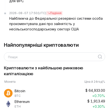
для ФРС
2026-08-07 17:50
(UTC)
Падіння
Найближча до Федеральної резервної системи особа
прокоментувала дані про зайнятість у
несільськогосподарському секторі США
Найпопулярніші криптовалюти
Пошук
Криптовалюти з найбільшою ринковою
капіталізацією
Монета
Ціна й 24год%
$
64,933.00
Bitcoin
+0.70%
BTC
$
1,913.49
Ethereum
+0.30%
ETH