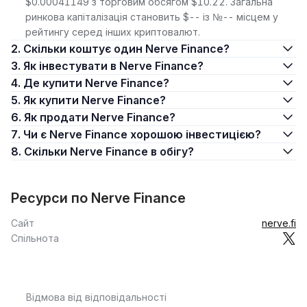
$0.00041149 з торговим обсягом $10.22. Загальна
ринкова капіталізація становить $-- із №-- місцем у
рейтингу серед інших криптовалют.
2. Скільки коштує один Nerve Finance?
3. Як інвестувати в Nerve Finance?
4. Де купити Nerve Finance?
5. Як купити Nerve Finance?
6. Як продати Nerve Finance?
7. Чи є Nerve Finance хорошою інвестицією?
8. Скільки Nerve Finance в обігу?
Ресурси по Nerve Finance
Сайт
nerve.fi
Спільнота
Відмова від відповідальності