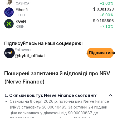
+1.00%
CASHCAT
$
0.381023
Ether.fi
+8.00%
ETHFI
$
0.198596
KGeN
+7.10%
KGEN
Підписуйтесь на наші соцмережі
Followers
+
Підписатися
@bybit_official
Поширені запитання й відповіді про NRV
(Nerve Finance)
1. Скільки коштує Nerve Finance сьогодні?
Станом на 8 серп 2026 р. поточна ціна Nerve Finance
(NRV) становить $0.00040485. За останні 24 години
ціна коливалася у діапазоні від $0.00039887 до