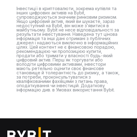
Інвестиції в криптовалюти, зокрема купівля та
інших цифрових активів на Bybit,
супроводжуються значним ринковим ризиком.
Якщо цифровий актив, який ви шукаєте, зараз
недоступний на Bybit, він може з’явитися в
майбутньому. Bybit не несе відповідальності за
результати інвестування. Наведена тут цінова
інформація та інші дані отримані з публічних
джерел і надаються виключно в інформаційних
цілях. Цей контент не є фінансовою порадою,
рекомендацією чи пропозицією купити,
продати або тримати у власності будь-який
цифровий актив. Перш як торгувати або
володіти цифровими активами, інвестори
мають ретельно оцінити своє фінансове
становище й толерантність до ризику, а також,
за потреби, проконсультуватися з
кваліфікованими фахівцями з питань права,
оподаткування чи інвестицій. Додаткову
інформацію див. в Умовах використання Bybit.