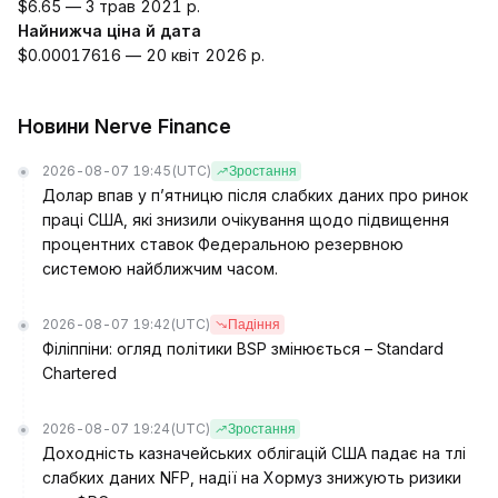
$6.65 — 3 трав 2021 р.
Найнижча ціна й дата
$0.00017616 — 20 квіт 2026 р.
Новини Nerve Finance
2026-08-07 19:45
(UTC)
Зростання
Долар впав у п’ятницю після слабких даних про ринок
праці США, які знизили очікування щодо підвищення
процентних ставок Федеральною резервною
системою найближчим часом.
2026-08-07 19:42
(UTC)
Падіння
Філіппіни: огляд політики BSP змінюється – Standard
Chartered
2026-08-07 19:24
(UTC)
Зростання
Доходність казначейських облігацій США падає на тлі
слабких даних NFP, надії на Хормуз знижують ризики