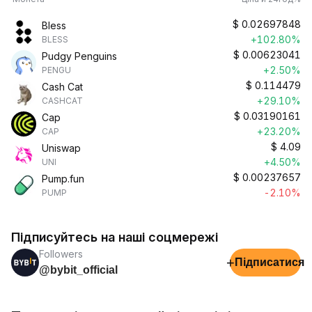
$
0.02697848
Bless
+102.80%
BLESS
$
0.00623041
Pudgy Penguins
+2.50%
PENGU
$
0.114479
Cash Cat
+29.10%
CASHCAT
$
0.03190161
Cap
+23.20%
CAP
$
4.09
Uniswap
+4.50%
UNI
$
0.00237657
Pump.fun
-2.10%
PUMP
Підписуйтесь на наші соцмережі
Followers
+
Підписатися
@bybit_official