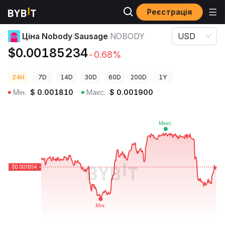
Реєстрація
Ціни криптовалют
Ціна Nobody Sausage NOBODY
Ціна Nobody Sausage
NOBODY
USD
$0.00185234
-0.68%
24H
7D
14D
30D
60D
200D
1Y
Мін.
$
0.001810
Макс.
$
0.001900