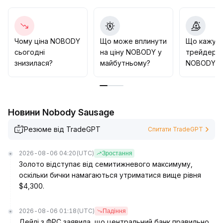
на ринок
.
Можна розглядати тактичні стратегії у діапазоні
консолідації або дочекатися чіткого технічного
сигналу пробою для входу з метою впіймати
Чому ціна NOBODY
Що може вплинути
Що кажут
потенційні ринкові зміни
.
сьогодні
на ціну NOBODY у
трейдери 
знизилася?
майбутньому?
NOBODY?
Новини Nobody Sausage
Резюме від TradeGPT
Спитати TradeGPT
2026-08-06 04:20
(UTC)
Зростання
Золото відступає від семитижневого максимуму,
оскільки бички намагаються утриматися вище рівня
$4,300.
2026-08-06 01:18
(UTC)
Падіння
Дейлі з ФРС заявила, що центральний банк правильно