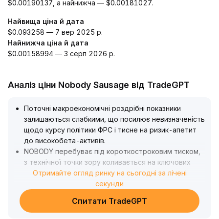
$0.00190137, а найнижча — $0.00181027.
Найвища ціна й дата
$0.093258 — 7 вер 2025 р.
Найнижча ціна й дата
$0.00158994 — 3 серп 2026 р.
Аналіз ціни Nobody Sausage від TradeGPT
Поточні макроекономічні роздрібні показники
залишаються слабкими, що посилює невизначеність
щодо курсу політики ФРС і тисне на ризик-апетит
до високобета-активів
.
NOBODY перебуває під короткостроковим тиском,
з технічної точки зору коливається на ключових
рівнях підтримки, з чіткими розбіжностями між
Отримайте огляд ринку на сьогодні за лічені
«биками» та «ведмедями»
секунди
.
Рекомендується звернути увагу на найближчі дані
Спитати TradeGPT
щодо роздрібних продажів та інфляції, щоб
визначити подальший політичний курс і його вплив