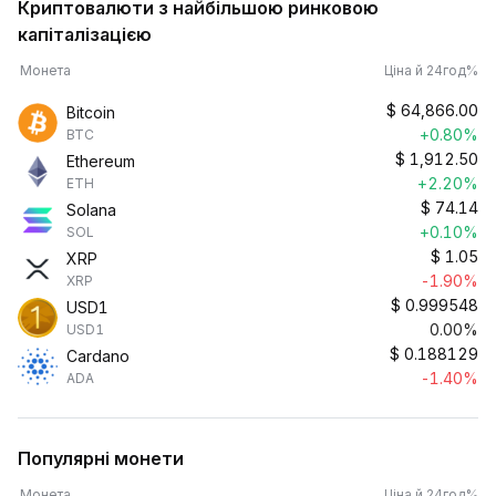
Криптовалюти з найбільшою ринковою
капіталізацією
Монета
Ціна й 24год%
$
64,866.00
Bitcoin
+0.80%
BTC
$
1,912.50
Ethereum
+2.20%
ETH
$
74.14
Solana
+0.10%
SOL
$
1.05
XRP
-1.90%
XRP
$
0.999548
USD1
0.00%
USD1
$
0.188129
Cardano
-1.40%
ADA
Популярні монети
Монета
Ціна й 24год%