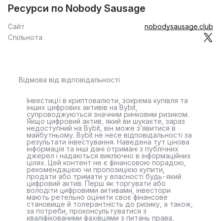
Ресурси по Nobody Sausage
Сайт
nobodysausage.club
Спільнота
Відмова від відповідальності
Інвестиції в криптовалюти, зокрема купівля та
інших цифрових активів на Bybit,
супроводжуються значним ринковим ризиком.
Якщо цифровий актив, який ви шукаєте, зараз
недоступний на Bybit, він може з’явитися в
майбутньому. Bybit не несе відповідальності за
результати інвестування. Наведена тут цінова
інформація та інші дані отримані з публічних
джерел і надаються виключно в інформаційних
цілях. Цей контент не є фінансовою порадою,
рекомендацією чи пропозицією купити,
продати або тримати у власності будь-який
цифровий актив. Перш як торгувати або
володіти цифровими активами, інвестори
мають ретельно оцінити своє фінансове
становище й толерантність до ризику, а також,
за потреби, проконсультуватися з
кваліфікованими фахівцями з питань права,