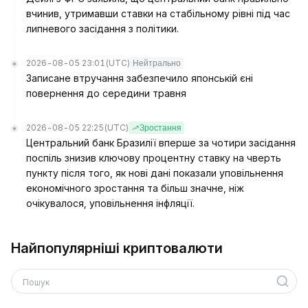
вчинив, утримавши ставки на стабільному рівні під час
липневого засідання з політики.
2026-08-05 23:01
(UTC)
Нейтрально
Записане втручання забезпечило японській єні
повернення до середини травня
2026-08-05 22:25
(UTC)
Зростання
Центральний банк Бразилії вперше за чотири засідання
поспіль знизив ключову процентну ставку на чверть
пункту після того, як нові дані показали уповільнення
економічного зростання та більш значне, ніж
очікувалося, уповільнення інфляції.
Найпопулярніші криптовалюти
Пошук