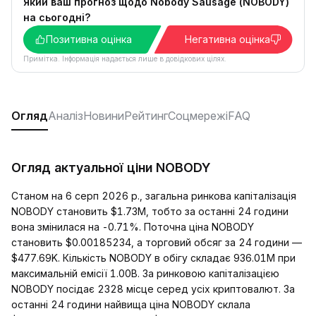
Який ваш прогноз щодо Nobody Sausage (NOBODY)
на сьогодні?
Позитивна оцінка
Негативна оцінка
Примітка. Інформація надається лише в довідкових цілях.
Огляд
Аналіз
Новини
Рейтинг
Соцмережі
FAQ
Огляд актуальної ціни NOBODY
Станом на 6 серп 2026 р., загальна ринкова капіталізація
NOBODY становить $1.73M, тобто за останні 24 години
вона змінилася на -0.71%. Поточна ціна NOBODY
становить $0.00185234, а торговий обсяг за 24 години —
$477.69K. Кількість NOBODY в обігу складає 936.01M при
максимальній емісії 1.00B. За ринковою капіталізацією
NOBODY посідає 2328 місце серед усіх криптовалют. За
останні 24 години найвища ціна NOBODY склала