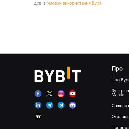
див. в
Умовах використання Bybit
.
Про
Про Bybi
Зустріч
Mantle
Спільнот
Оголош
Попере