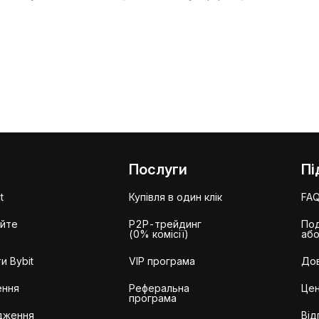
Послуги
Пі
t
Купівля в один клік
FA
айте
P2P-трейдинг
Под
(0% комісії)
або
и Bybit
VIP програма
Дов
ення
Реферальна
Цен
програма
дження
Від