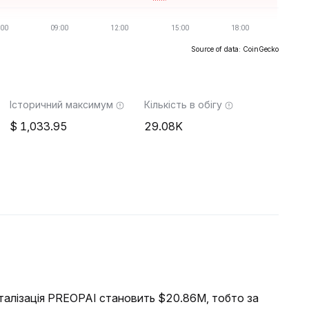
Source of data: CoinGecko
Історичний максимум
Кількість в обігу
1,033.95
29.08K
італізація PREOPAI становить $20.86M, тобто за