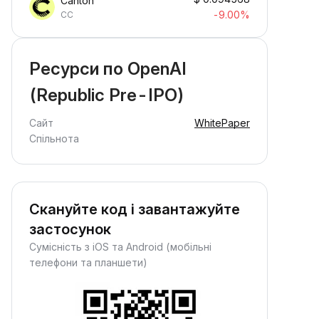
Canton
-9.00%
CC
Ресурси по OpenAI
(Republic Pre-IPO)
Сайт
WhitePaper
Спільнота
Скануйте код і завантажуйте
застосунок
Сумісність з iOS та Android (мобільні
телефони та планшети)