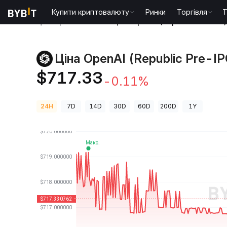
Купити криптовалюту
Ринки
Торгівля
T
Ціни криптовалют
Ціна OpenAI (Republic Pre-IPO
Ціна OpenAI (Republic Pre-IP
$717.33
-0.11%
24H
7D
14D
30D
60D
200D
1Y