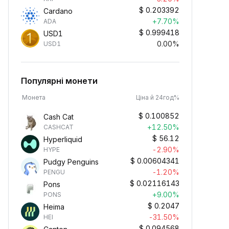
$
0.203392
Cardano
+7.70%
ADA
$
0.999418
USD1
0.00%
USD1
Популярні монети
Монета
Ціна й 24год%
$
0.100852
Cash Cat
+12.50%
CASHCAT
$
56.12
Hyperliquid
-2.90%
HYPE
$
0.00604341
Pudgy Penguins
-1.20%
PENGU
$
0.02116143
Pons
+9.00%
PONS
$
0.2047
Heima
-31.50%
HEI
$
0.094568