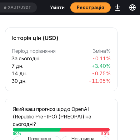
Реєстрація
Увійти
🔥
ACEUSDT
Історія цін (USD)
Період порівняння
Зміна%
За сьогодні
-0.11%
7 дн.
+3.40%
14 дн.
-0.75%
30 дн.
-11.95%
Який ваш прогноз щодо OpenAI
(Republic Pre-IPO) (PREOPAI) на
сьогодні?
50
%
50
%
Позитивна
Негативна