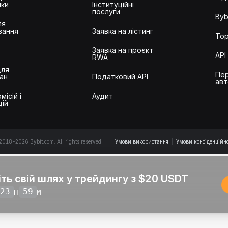
ики
Інституційні
послуги
Byb
ля
вання
Заявка на лістинг
Тор
Заявка на проєкт
API
RWA
для
Пер
ан
Податковий API
авт
місій і
Аудит
цій
2018-2026 Bybit.com. All rights reserved.
Умови використання
|
Умови конфіденційно
іть свій шлях у трейдингу з $20 USDT
23
59
H
M