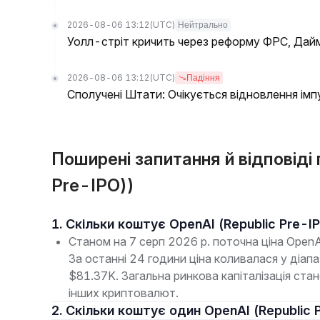
2026-08-06 13:12
(UTC)
Нейтрально
Уолл-стріт кричить через реформу ФРС, Дайм
2026-08-06 13:12
(UTC)
Падіння
Сполучені Штати: Очікується відновлення імпу
Поширені запитання й відповіді
Pre-IPO))
1. Скільки коштує OpenAI (Republic Pre-I
Станом на 7 серп 2026 р. поточна ціна OpenA
За останні 24 години ціна коливалася у діап
$81.37K. Загальна ринкова капіталізація ст
інших криптовалют.
2. Скільки коштує один OpenAI (Republic 