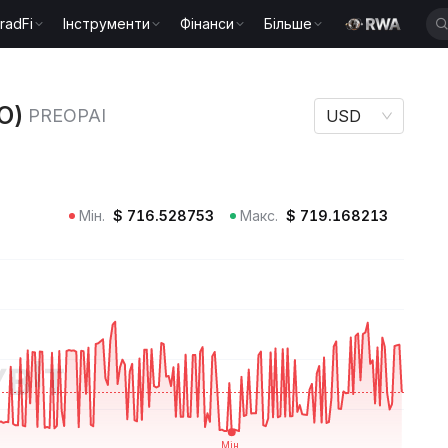
radFi
Інструменти
Фінанси
Більше
) PREOPAI
O)
PREOPAI
USD
Мін.
$
716.528753
Макс.
$
719.168213