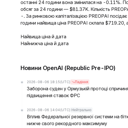
останні 24 години вона змінилася на -0.11%. П
обсяг за 24 години — $81.37K. Кількість PREOPA
-. За ринковою капіталізацією PREOPAI посідає
години найвища ціна PREOPAI склала $719.20, 
Найвища ціна й дата
Найнижча ціна й дата
Новини OpenAI (Republic Pre-IPO)
2026-08-06 18:15
(UTC)
Падіння
Заборона суден у Ормузькій протоці спричин
підвищення ставок ФРС
2026-08-06 14:04
(UTC)
Нейтрально
Вплив Федеральної резервної системи на біт
нижче свого рекордного максимуму