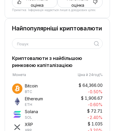
оцінка
оцінка
Примітка. Інформація надається лише в довідкових цілях.
Найпопулярніші криптовалюти
Пошук
Криптовалюти з найбільшою
ринковою капіталізацією
Монета
Ціна й 24год%
$
64,366.00
Bitcoin
-0.50%
BTC
$
1,906.67
Ethereum
-0.60%
ETH
$
72.71
Solana
-2.40%
SOL
$
1.035
XRP
-3.20%
XRP