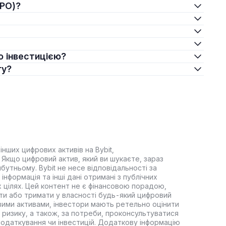
IPO)?
ою інвестицією?
гу?
інших цифрових активів на Bybit,
Якщо цифровий актив, який ви шукаєте, зараз
йбутньому. Bybit не несе відповідальності за
інформація та інші дані отримані з публічних
 цілях. Цей контент не є фінансовою порадою,
ти або тримати у власності будь-який цифровий
вими активами, інвестори мають ретельно оцінити
 ризику, а також, за потреби, проконсультуватися
оподаткування чи інвестицій. Додаткову інформацію