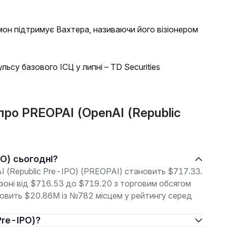
он підтримує Вахтера, називаючи його візіонером
льсу базового ІСЦ у липні – TD Securities
 про PREOPAI (OpenAI (Republic
PO) сьогодні?
I (Republic Pre-IPO) (PREOPAI) становить $717.33.
азоні від $716.53 до $719.20 з торговим обсягом
ановить $20.86M із №782 місцем у рейтингу серед
Pre-IPO)?