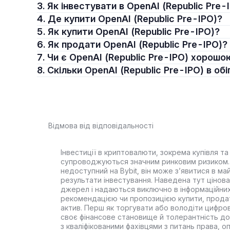
3. Як інвестувати в OpenAI (Republic Pre-
4. Де купити OpenAI (Republic Pre-IPO)?
5. Як купити OpenAI (Republic Pre-IPO)?
6. Як продати OpenAI (Republic Pre-IPO)?
7. Чи є OpenAI (Republic Pre-IPO) хорош
8. Скільки OpenAI (Republic Pre-IPO) в обі
Відмова від відповідальності
Інвестиції в криптовалюти, зокрема купівля та 
супроводжуються значним ринковим ризиком. 
недоступний на Bybit, він може з’явитися в ма
результати інвестування. Наведена тут цінова 
джерел і надаються виключно в інформаційних
рекомендацією чи пропозицією купити, прода
актив. Перш як торгувати або володіти цифро
своє фінансове становище й толерантність до
з кваліфікованими фахівцями з питань права, 