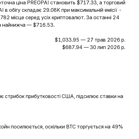
оточна ціна PREOPAI становить $717.33, а торговий
I в обігу складає 29.08K при максимальній емісії -
 782 місце серед усіх криптовалют. За останні 24
а найнижча — $716.53.
$1,033.95 — 27 трав 2026 р.
$687.94 — 30 лип 2026 р.
яє стрибок прибутковості США, підсилює ставки на
койн посилюється, оскільки BTC торгується на 49%