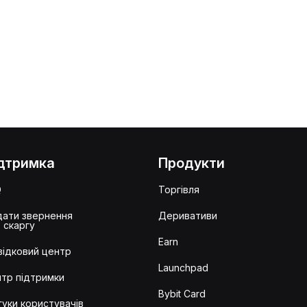
дтримка
Продукти
Q
Торгівля
ати звернення
Деривативи
 скаргу
Earn
ідковий центр
Launchpad
тр підтримки
Bybit Card
гуки користувачів