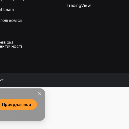
TradingView
it Learn
гові комісії
евірка
ентичності
сті
Приєднатися