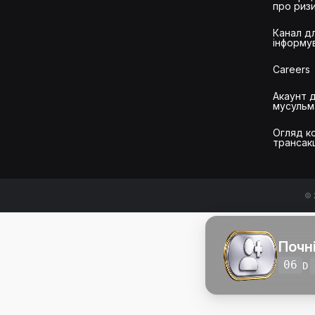
про риз
Канал д
інформу
Careers
Акаунт 
мусульм
Огляд ко
трансак
© 
Почн
06
D