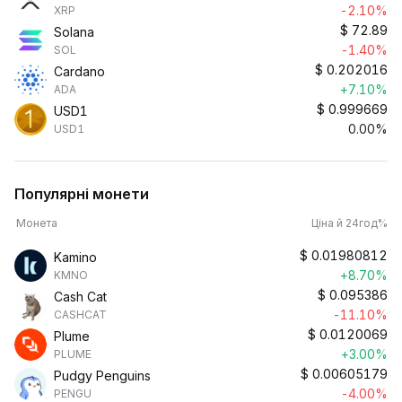
-2.10%
XRP
$
72.89
Solana
-1.40%
SOL
$
0.202016
Cardano
+7.10%
ADA
$
0.999669
USD1
0.00%
USD1
Популярні монети
Монета
Ціна й 24год%
$
0.01980812
Kamino
+8.70%
KMNO
$
0.095386
Cash Cat
-11.10%
CASHCAT
$
0.0120069
Plume
+3.00%
PLUME
$
0.00605179
Pudgy Penguins
-4.00%
PENGU