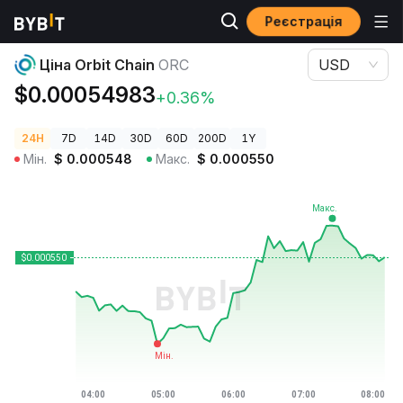
Реєстрація
Ціни криптовалют
Ціна Orbit Chain ORC
Ціна Orbit Chain
ORC
USD
$0.00054983
+0.36%
24H
7D
14D
30D
60D
200D
1Y
Мін.
$
0.000548
Макс.
$
0.000550