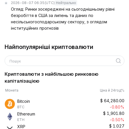
2026-08-07 06:35
(UTC)
Нейтрально
Огляд: Ринки зосереджені на сьогоднішньому рівні
безробіття в США за липень та даних по
несільськогосподарському сектору, з оглядом
інституційних прогнозів
Найпопулярніші криптовалюти
Пошук
Криптовалюти з найбільшою ринковою
капіталізацією
Монета
Ціна й 24год%
$
64,280.00
Bitcoin
-0.80%
BTC
$
1,901.80
Ethereum
-0.50%
ETH
$
1.027
XRP