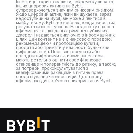
Інвестиції в криптовалюти, зокрема купівля та
інших цифрових активів на Bybit,
супроводжуються значним ринковим ризиком.
Якщо цифровий актив, який ви шукаєте, зараз
недоступний на Bybit, він може з’явитися в
майбутньому. Bybit не несе відповідальності за
результати інвестування. Наведена тут цінова
інформація та інші дані отримані з публічних
джерел і надаються виключно в інформаційних
цілях. Цей контент не є фінансовою порадою,
рекомендацією чи пропозицією купити,
продати або тримати у власності будь-який
цифровий актив. Перш як торгувати або
володіти цифровими активами, інвестори
мають ретельно оцінити своє фінансове
становище й толерантність до ризику, а також,
за потреби, проконсультуватися з
кваліфікованими фахівцями з питань права,
оподаткування чи інвестицій. Додаткову
інформацію див. в Умовах використання Bybit.