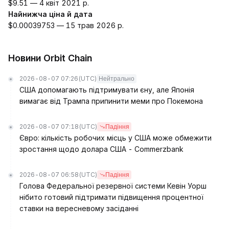
$9.51 — 4 квіт 2021 р.
Найнижча ціна й дата
$0.00039753 — 15 трав 2026 р.
Новини Orbit Chain
2026-08-07 07:26
(UTC)
Нейтрально
США допомагають підтримувати єну, але Японія
вимагає від Трампа припинити меми про Покемона
2026-08-07 07:18
(UTC)
Падіння
Євро: кількість робочих місць у США може обмежити
зростання щодо долара США - Commerzbank
2026-08-07 06:58
(UTC)
Падіння
Голова Федеральної резервної системи Кевін Уорш
нібито готовий підтримати підвищення процентної
ставки на вересневому засіданні