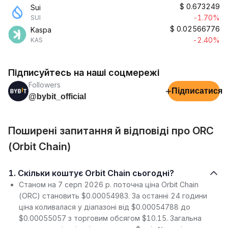
$
0.673249
Sui
-1.70%
SUI
$
0.02566776
Kaspa
-2.40%
KAS
Підписуйтесь на наші соцмережі
Followers
+
Підписатися
@bybit_official
Поширені запитання й відповіді про ORC
(Orbit Chain)
1. Скільки коштує Orbit Chain сьогодні?
Станом на 7 серп 2026 р. поточна ціна Orbit Chain
(ORC) становить $0.00054983. За останні 24 години
ціна коливалася у діапазоні від $0.00054788 до
$0.00055057 з торговим обсягом $10.15. Загальна