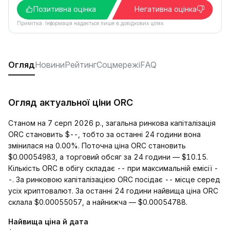
Позитивна оцінка
Негативна оцінка
Примітка. Інформація надається лише в довідкових цілях.
Огляд
Новини
Рейтинг
Соцмережі
FAQ
Огляд актуальної ціни ORC
Станом на 7 серп 2026 р., загальна ринкова капіталізація
ORC становить $--, тобто за останні 24 години вона
змінилася на 0.00%. Поточна ціна ORC становить
$0.00054983, а торговий обсяг за 24 години — $10.15.
Кількість ORC в обігу складає -- при максимальній емісії -
-. За ринковою капіталізацією ORC посідає -- місце серед
усіх криптовалют. За останні 24 години найвища ціна ORC
склала $0.00055057, а найнижча — $0.00054788.
Найвища ціна й дата