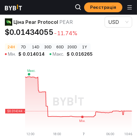
Реєстрація
Ціни криптовалют
Ціна Pear Protocol PEAR
Ціна Pear Protocol
PEAR
USD
$0.01434055
-11.74%
24H
7D
14D
30D
60D
200D
1Y
Мін.
$
0.014014
Макс.
$
0.016265