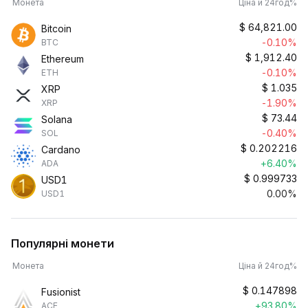
Монета
Ціна й 24год%
$
64,821.00
Bitcoin
-0.10%
BTC
$
1,912.40
Ethereum
-0.10%
ETH
$
1.035
XRP
-1.90%
XRP
$
73.44
Solana
-0.40%
SOL
$
0.202216
Cardano
+6.40%
ADA
$
0.999733
USD1
0.00%
USD1
Популярні монети
Монета
Ціна й 24год%
$
0.147898
Fusionist
+93.80%
ACE