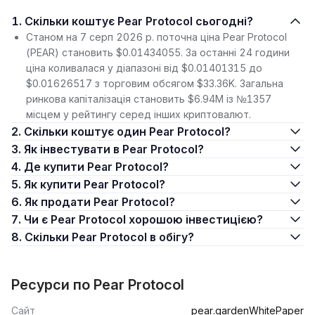
1. Скільки коштує Pear Protocol сьогодні?
Станом на 7 серп 2026 р. поточна ціна Pear Protocol
(PEAR) становить $0.01434055. За останні 24 години
ціна коливалася у діапазоні від $0.01401315 до
$0.01626517 з торговим обсягом $33.36K. Загальна
ринкова капіталізація становить $6.94M із №1357
місцем у рейтингу серед інших криптовалют.
2. Скільки коштує один Pear Protocol?
3. Як інвестувати в Pear Protocol?
4. Де купити Pear Protocol?
5. Як купити Pear Protocol?
6. Як продати Pear Protocol?
7. Чи є Pear Protocol хорошою інвестицією?
8. Скільки Pear Protocol в обігу?
Ресурси по Pear Protocol
Сайт
pear.garden
WhitePaper