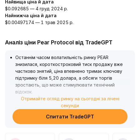
Найвища ціна й дата
$0.092685 — 4 груд 2024 р.
Найнижча ціна й дата
$0.00497174 — 1 трав 2025 р.
Аналіз ціни Pear Protocol від TradeGPT
Останнім часом волатильність ринку PEAR
знизилася, короткостроковий тиск продажу вже
частково знятий, ціна впевнено тримає ключову
підтримку біля 5,20 долара, а обсяги торгів
зростають, що може стимулювати технічний
відскок
.
У короткостроковій перспективі перший рівень
Отримайте огляд ринку на сьогодні за лічені
опору розташований на 5,85 долара
секунди
.
Рекомендується розділяти купівлі поетапно після
Спитати TradeGPT
підтвердження підтримки, коригувати позиції згідно
зі співвідношенням ціни й обсягів та динамікою
індикаторів сили, поетапно фіксувати прибуток на
попередніх максимумах і суворо виставляти стоп-