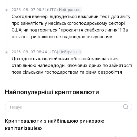
2026-08-07 09:24
(UTC)
Нейтрально
Сьогодні ввечері відбудеться важливий тест для звіту
про зайнятість у несільськогосподарському секторі
США; чи повториться "прокляття слабкого липня"? За
останні три роки він не відповідав очікуванням.
2026-08-07 08:44
(UTC)
Нейтрально
Доходність казначейських облігацій залишається
стабільною напередодні ключових даних по зайнятості
поза сільським господарством та рівня безробіття
Найпопулярніші криптовалюти
Пошук
Криптовалюти з найбільшою ринковою
капіталізацією