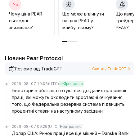
збиток, щоб уникнути ризиків повторного падіння,
викликаних емоціями ринку
.
Чому ціна PEAR
Що може вплинути
Що кажут
сьогодні
на ціну PEAR у
трейдери 
знизилася?
майбутньому?
PEAR?
Новини Pear Protocol
Резюме від TradeGPT
Спитати TradeGPT
2026-08-07 10:05
(UTC)
Зростання
Інвестори в облігації готуються до даних про ринок
праці, які можуть охолодити зростаючі очікування
того, що Федеральна резервна система підвищить
процентні ставки на наступному засіданні.
2026-08-07 09:29
(UTC)
Нейтрально
Долар США: Ринок праці все ще міцний – Danske Bank