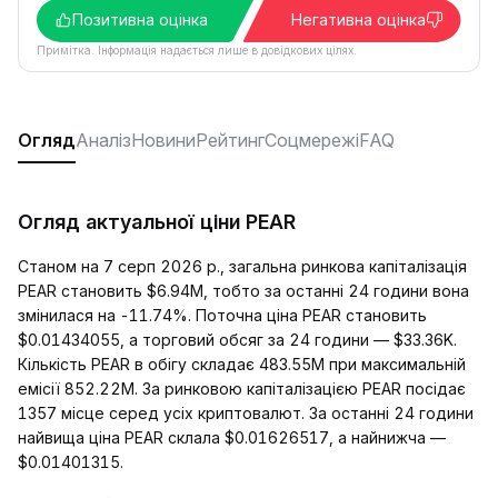
Позитивна оцінка
Негативна оцінка
Примітка. Інформація надається лише в довідкових цілях.
Огляд
Аналіз
Новини
Рейтинг
Соцмережі
FAQ
Огляд актуальної ціни PEAR
Станом на 7 серп 2026 р., загальна ринкова капіталізація
PEAR становить $6.94M, тобто за останні 24 години вона
змінилася на -11.74%. Поточна ціна PEAR становить
$0.01434055, а торговий обсяг за 24 години — $33.36K.
Кількість PEAR в обігу складає 483.55M при максимальній
емісії 852.22M. За ринковою капіталізацією PEAR посідає
1357 місце серед усіх криптовалют. За останні 24 години
найвища ціна PEAR склала $0.01626517, а найнижча —
$0.01401315.