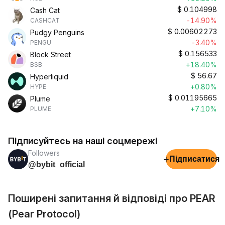
$
0.104998
Cash Cat
-14.90%
CASHCAT
$
0.00602273
Pudgy Penguins
-3.40%
PENGU
$
0.156533
Block Street
+18.40%
BSB
$
56.67
Hyperliquid
+0.80%
HYPE
$
0.01195665
Plume
+7.10%
PLUME
Підписуйтесь на наші соцмережі
Followers
+
Підписатися
@bybit_official
Поширені запитання й відповіді про PEAR
(Pear Protocol)