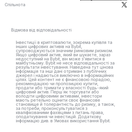
Спільнота
Відмова від відповідальності
Інвестиції в криптовалюти, зокрема купівля та
інших цифрових активів на Bybit,
супроводжуються значним ринковим ризиком.
Якщо цифровий актив, який ви шукаєте, зараз
недоступний на Bybit, він може з’явитися в
майбутньому. Bybit не несе відповідальності за
результати інвестування. Наведена тут цінова
інформація та інші дані отримані з публічних
джерел і надаються виключно в інформаційних
цілях. Цей контент не є фінансовою порадою,
рекомендацією чи пропозицією купити,
продати або тримати у власності будь-який
цифровий актив. Перш як торгувати або
володіти цифровими активами, інвестори
мають ретельно оцінити своє фінансове
становище й толерантність до ризику, а також,
за потреби, проконсультуватися з
кваліфікованими фахівцями з питань права,
оподаткування чи інвестицій. Додаткову
інформацію див. в Умовах використання Bybit.