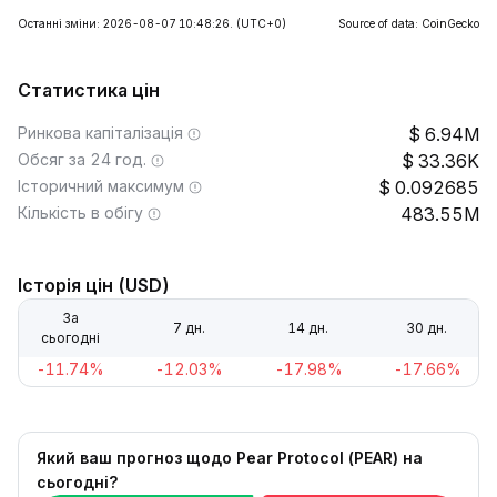
Останні зміни: 2026-08-07 10:48:26.
(UTC+0)
Source of data: CoinGecko
Статистика цін
Ринкова капіталізація
6.94M
Обсяг за 24 год.
33.36K
Історичний максимум
0.092685
Кількість в обігу
483.55M
Історія цін (USD)
За
7 дн.
14 дн.
30 дн.
сьогодні
-11.74%
-12.03%
-17.98%
-17.66%
Який ваш прогноз щодо Pear Protocol (PEAR) на
сьогодні?