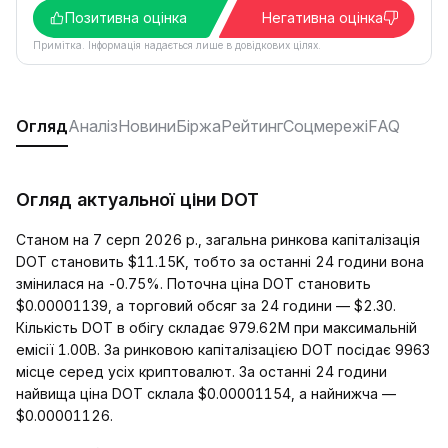
Позитивна оцінка
Негативна оцінка
Примітка. Інформація надається лише в довідкових цілях.
Огляд
Аналіз
Новини
Біржа
Рейтинг
Соцмережі
FAQ
Огляд актуальної ціни DOT
Станом на 7 серп 2026 р., загальна ринкова капіталізація
DOT становить $11.15K, тобто за останні 24 години вона
змінилася на -0.75%. Поточна ціна DOT становить
$0.00001139, а торговий обсяг за 24 години — $2.30.
Кількість DOT в обігу складає 979.62M при максимальній
емісії 1.00B. За ринковою капіталізацією DOT посідає 9963
місце серед усіх криптовалют. За останні 24 години
найвища ціна DOT склала $0.00001154, а найнижча —
$0.00001126.