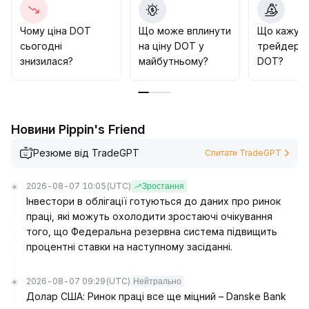
повертатиметься на ризикові активи, зростає
ймовірність прориву DOT вище $0,90 і подальшого
Чому ціна DOT
Що може вплинути
Що кажут
руху до зони понад $1,22
.
сьогодні
на ціну DOT у
трейдери 
Рекомендації зі стратегії: у короткостроковому
знизилася?
майбутньому?
DOT?
періоді орієнтуватись на торгівлю в діапазоні, у
середньостроковому – помірно збільшувати
позицію після пробою опору на значних обсягах
.
Новини Pippin's Friend
Резюме від TradeGPT
Спитати TradeGPT
2026-08-07 10:05
(UTC)
Зростання
Інвестори в облігації готуються до даних про ринок
праці, які можуть охолодити зростаючі очікування
того, що Федеральна резервна система підвищить
процентні ставки на наступному засіданні.
2026-08-07 09:29
(UTC)
Нейтрально
Долар США: Ринок праці все ще міцний – Danske Bank