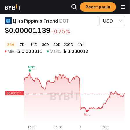
Реєстрація
Ціни криптовалют
Ціна Pippin's Friend DOT
Ціна Pippin's Friend
DOT
USD
$0.00001139
-0.75%
24H
7D
14D
30D
60D
200D
1Y
Мін.
$
0.000011
Макс.
$
0.000012