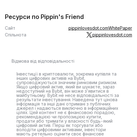
Ресурси по Pippin's Friend
Сайт
pippinlovesdot.com
WhitePaper
Спільнота
pippinlovesdot.com
Відмова від відповідальності
Інвестиції в криптовалюти, зокрема купівля та
інших цифрових активів на Bybit,
супроводжуються значним ринковим ризиком.
Якщо цифровий актив, який ви шукаєте, зараз
недоступний на Bybit, він може з’явитися в
майбутньому. Bybit не несе відповідальності за
результати інвестування. Наведена тут цінова
інформація та інші дані отримані з публічних
джерел і надаються виключно в інформаційних
цілях. Цей контент не є фінансовою порадою,
рекомендацією чи пропозицією купити,
продати або тримати у власності будь-який
цифровий актив. Перш як торгувати або
володіти цифровими активами, інвестори
мають ретельно оцінити своє фінансове