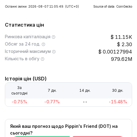
Останні зміни: 2026-08-07 11:05:49.
(UTC+0)
Source of data: CoinGecko
Статистика цін
Ринкова капіталізація
11.15K
Обсяг за 24 год.
2.30
Історичний максимум
0.00127994
Кількість в обігу
979.62M
Історія цін (USD)
За
7 дн.
14 дн.
30 дн.
сьогодні
-0.75%
-0.77%
--
-15.48%
Який ваш прогноз щодо Pippin's Friend (DOT) на
сьогодні?