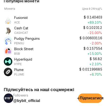
Популярні монети
Монета
Ціна й 24год%
$
0.140403
Fusionist
+89.10%
ACE
$
0.102312
Cash Cat
-21.00%
CASHCAT
$
0.00603116
Pudgy Penguins
-2.00%
PENGU
$
0.157554
Block Street
+15.00%
BSB
$
56.82
Hyperliquid
+2.10%
HYPE
$
0.01199685
Plume
+6.70%
PLUME
Підписуйтесь на наші соцмережі
Followers
+
Підписатися
@bybit_official