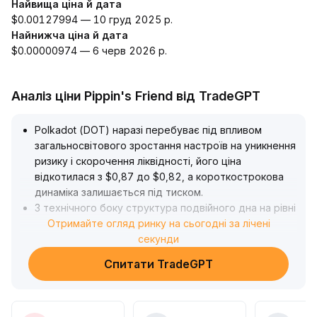
Найвища ціна й дата
$0.00127994 — 10 груд 2025 р.
Найнижча ціна й дата
$0.00000974 — 6 черв 2026 р.
Аналіз ціни Pippin's Friend від TradeGPT
Polkadot (DOT) наразі перебуває під впливом
загальносвітового зростання настроїв на уникнення
ризику і скорочення ліквідності, його ціна
відкотилася з $0,87 до $0,82, а короткострокова
динаміка залишається під тиском
.
З технічного боку структура подвійного дна на рівні
$0,75 забезпечує чітку підтримку
Отримайте огляд ринку на сьогодні за лічені
.
За умови підвищеного обсягу торгів очікується
секунди
відскік і тестування ключового рівня опору $0,90
.
Спитати TradeGPT
Для середньострокового прогнозу важливо
слідкувати за політикою ФРС та змінами
глобального ризик-апетиту: якщо зовнішнє
середовище й надалі поліпшуватиметься, а капітал