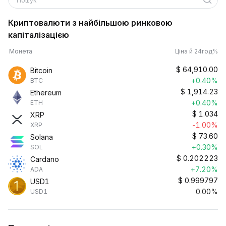
Пошук
Криптовалюти з найбільшою ринковою
капіталізацією
Монета
Ціна й 24год%
$
64,910.00
Bitcoin
+0.40%
BTC
$
1,914.23
Ethereum
+0.40%
ETH
$
1.034
XRP
-1.00%
XRP
$
73.60
Solana
+0.30%
SOL
$
0.202223
Cardano
+7.20%
ADA
$
0.999797
USD1
0.00%
USD1