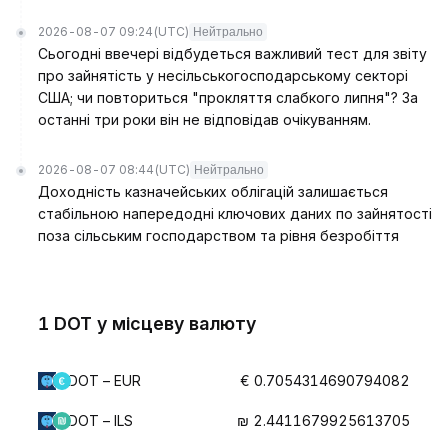
2026-08-07 09:24
(UTC)
Нейтрально
Сьогодні ввечері відбудеться важливий тест для звіту
про зайнятість у несільськогосподарському секторі
США; чи повториться "прокляття слабкого липня"? За
останні три роки він не відповідав очікуванням.
2026-08-07 08:44
(UTC)
Нейтрально
Доходність казначейських облігацій залишається
стабільною напередодні ключових даних по зайнятості
поза сільським господарством та рівня безробіття
1 DOT у місцеву валюту
DOT – EUR
€ 0.7054314690794082
DOT – ILS
₪ 2.4411679925613705