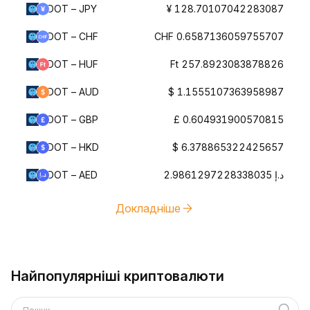
DOT – JPY
¥ 128.70107042283087
DOT – CHF
CHF 0.6587136059755707
DOT – HUF
Ft 257.8923083878826
DOT – AUD
$ 1.1555107363958987
DOT – GBP
£ 0.604931900570815
DOT – HKD
$ 6.378865322425657
DOT – AED
د.إ 2.9861297228338035
Докладніше
Найпопулярніші криптовалюти