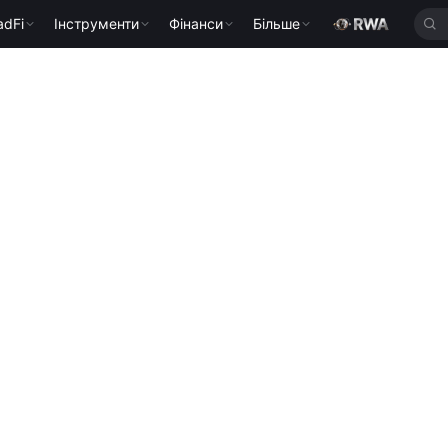
adFi
Інструменти
Фінанси
Більше