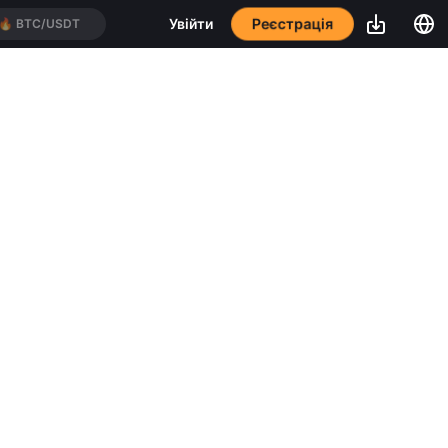
Реєстрація
Увійти
🔥
BTC/USDT