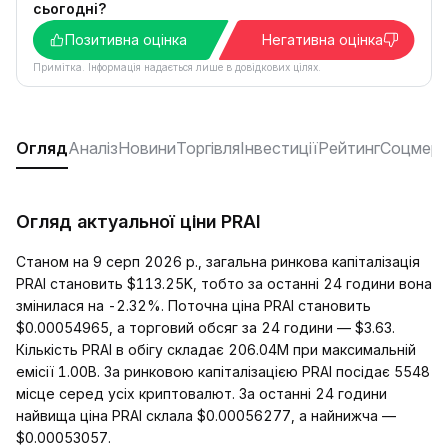
сьогодні?
Позитивна оцінка
Негативна оцінка
Примітка. Інформація надається лише в довідкових цілях.
Огляд
Аналіз
Новини
Торгівля
Інвестиції
Рейтинг
Соцмере
Огляд актуальної ціни PRAI
Станом на 9 серп 2026 р., загальна ринкова капіталізація
PRAI становить $113.25K, тобто за останні 24 години вона
змінилася на -2.32%. Поточна ціна PRAI становить
$0.00054965, а торговий обсяг за 24 години — $3.63.
Кількість PRAI в обігу складає 206.04M при максимальній
емісії 1.00B. За ринковою капіталізацією PRAI посідає 5548
місце серед усіх криптовалют. За останні 24 години
найвища ціна PRAI склала $0.00056277, а найнижча —
$0.00053057.