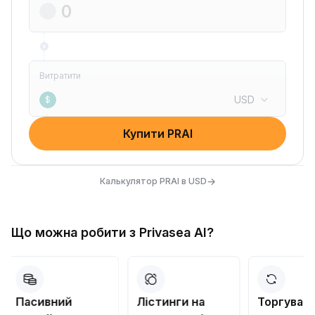
Витратити
USD
$
Купити PRAI
→
Калькулятор PRAI в USD
Що можна робити з Privasea AI?
Лістинги на
Торгувати на
Конверт