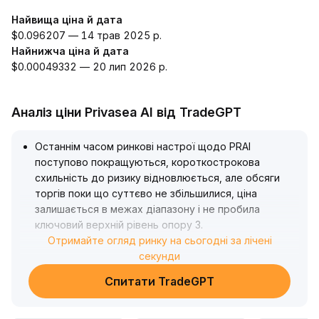
Найвища ціна й дата
$0.096207 — 14 трав 2025 р.
Найнижча ціна й дата
$0.00049332 — 20 лип 2026 р.
Аналіз ціни Privasea AI від TradeGPT
Останнім часом ринкові настрої щодо PRAI
поступово покращуються, короткострокова
схильність до ризику відновлюється, але обсяги
торгів поки що суттєво не збільшилися, ціна
залишається в межах діапазону і не пробила
ключовий верхній рівень опору 3
.
20
Отримайте огляд ринку на сьогодні за лічені
.
Технічні показники та обсяги потрібно уважно
секунди
відстежувати, надмірно агресивно діяти до
Спитати TradeGPT
підтвердження прориву не рекомендовано
.
Стратегічно пропонується поступово спробувати
купувати на низах, суворо контролюючи стоп-лосс