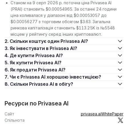
Станом на 9 серп 2026 р. поточна ціна Privasea AI
(PRAI) становить $0.00054965. За останні 24 години
ціна коливалася у діапазоні від $0.00053057 до
$0.00056277 з торговим обсягом $3.63. Загальна
ринкова капіталізація становить $113.25K із №5548
місцем у рейтингу серед інших криптовалют.
2. Скільки коштує один Privasea AI?
3. Як інвестувати в Privasea AI?
4. Де купити Privasea AI?
5. Як купити Privasea AI?
6. Як продати Privasea AI?
7. Чи є Privasea AI хорошою інвестицією?
8. Скільки Privasea AI в обігу?
Ресурси по Privasea AI
Сайт
privasea.ai
WhitePaper
Спільнота