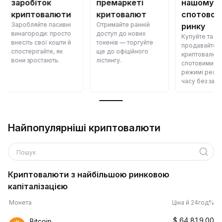
премаркеті
нашому
криптов
Конвертуйт
критовалют
спотовому
криптовалю
Отримайте ранній
ринку
безплатно —
доступ до нових
Купуйте та
безпечно й 
токенів — торгуйте
продавайте
ще до офіційного
криптовалюту за
лістингу.
спотовими цінами в
режимі реального
часу без затримок.
Найпопулярніші криптовалюти
Пошук
Криптовалюти з найбільшою ринковою
капіталізацією
Монета
Ціна й 24год%
$
64,819.00
Bitcoin