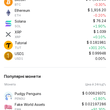
-0.30%
BTC
$
1,916.20
Ethereum
-0.20%
ETH
$
76.24
Solana
+1.90%
SOL
$
1.039
XRP
+0.10%
XRP
$
0.181981
Tutorial
+301.20%
TUT
$
0.99948
USD1
0.00%
USD1
Популярні монети
Монета
Ціна й 24год%
$
0.00629371
Pudgy Penguins
+1.80%
PENGU
$
0.02197286
Fake World Assets
+91.30%
FWA