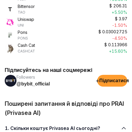
$
206.31
Bittensor
+5.50%
TAO
$
3.97
Uniswap
-1.50%
UNI
$
0.03002725
Pons
-4.50%
PONS
$
0.113966
Cash Cat
+15.60%
CASHCAT
Підписуйтесь на наші соцмережі
Followers
+
Підписатися
@bybit_official
Поширені запитання й відповіді про PRAI
(Privasea AI)
1. Скільки коштує Privasea AI сьогодні?