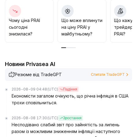
нижче 2
.
60; якщо надалі обсяги зростуть і ціна подолає
верхній край діапазону, можна поступово
Чому ціна PRAI
Що може вплинути
Що кажут
нарощувати позицію, в іншому разі слід своєчасно
сьогодні
на ціну PRAI у
трейдери 
фіксувати прибуток або зменшувати лот, старанно
знизилася?
майбутньому?
PRAI?
контролюючи ризик корекції
.
Новини Privasea AI
Резюме від TradeGPT
Спитати TradeGPT
2026-08-09 04:48
(UTC)
Падіння
Економісти загалом очікують, що річна інфляція в США
трохи сповільниться.
2026-08-08 17:30
(UTC)
Зростання
Несподівано слабий звіт про зайнятість за липень
разом із можливим зниженням інфляції наступного