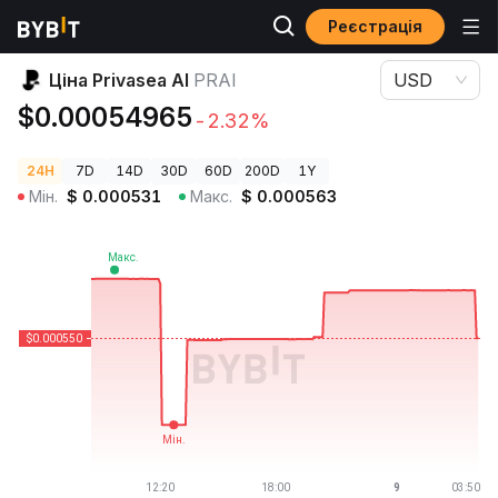
Реєстрація
Ціни криптовалют
Ціна Privasea AI PRAI
Ціна Privasea AI
PRAI
USD
$0.00054965
-2.32%
24H
7D
14D
30D
60D
200D
1Y
Мін.
$
0.000531
Макс.
$
0.000563