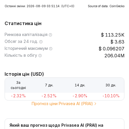
Останні зміни: 2026-08-09 03:51:14.
(UTC+0)
Source of data: CoinGecko
Статистика цін
Ринкова капіталізація
113.25K
Обсяг за 24 год.
3.63
Історичний максимум
0.096207
Кількість в обігу
206.04M
Історія цін (USD)
За
7 дн.
14 дн.
30 дн.
сьогодні
-2.32%
-2.52%
-2.90%
-10.10%
Прогноз ціни Privasea AI (PRAI)
Який ваш прогноз щодо Privasea AI (PRAI) на