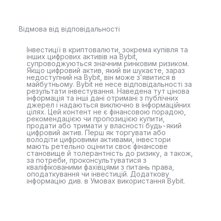
Відмова від відповідальності
Інвестиції в криптовалюти, зокрема купівля та
інших цифрових активів на Bybit,
супроводжуються значним ринковим ризиком.
Якщо цифровий актив, який ви шукаєте, зараз
недоступний на Bybit, він може з’явитися в
майбутньому. Bybit не несе відповідальності за
результати інвестування. Наведена тут цінова
інформація та інші дані отримані з публічних
джерел і надаються виключно в інформаційних
цілях. Цей контент не є фінансовою порадою,
рекомендацією чи пропозицією купити,
продати або тримати у власності будь-який
цифровий актив. Перш як торгувати або
володіти цифровими активами, інвестори
мають ретельно оцінити своє фінансове
становище й толерантність до ризику, а також,
за потреби, проконсультуватися з
кваліфікованими фахівцями з питань права,
оподаткування чи інвестицій. Додаткову
інформацію див. в Умовах використання Bybit.