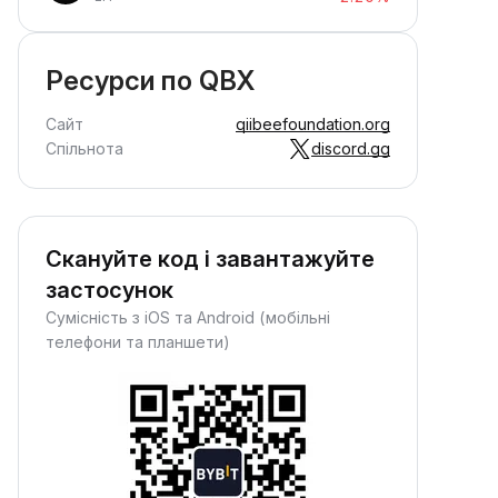
Ресурси по QBX
Сайт
qiibeefoundation.org
Спільнота
discord.gg
Скануйте код і завантажуйте
застосунок
Сумісність з iOS та Android (мобільні
телефони та планшети)