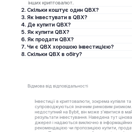
інших криптовалют.
2. Скільки коштує один QBX?
3. Як інвестувати в QBX?
4. Де купити QBX?
5. Як купити QBX?
6. Як продати QBX?
7. Чи є QBX хорошою інвестицією?
8. Скільки QBX в обігу?
Відмова від відповідальності
Інвестиції в криптовалюти, зокрема купівля та 
супроводжуються значним ринковим ризиком. 
недоступний на Bybit, він може з’явитися в ма
результати інвестування. Наведена тут цінова 
джерел і надаються виключно в інформаційних
рекомендацією чи пропозицією купити, прода