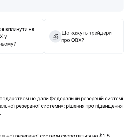
іапазон рекомендується розміщувати на 5%-10% вище
 та довгостроковій перспективі утримувати позиції
 події та вікна політики, для запобігання ризику
е вплинути на
Що кажуть трейдери
X у
про QBX?
ньому?
осподарством не дали Федеральній резервній системі
ральної резервної системи»: рішення про підвищення
.
альної резервної системи скоротиться на $1.5