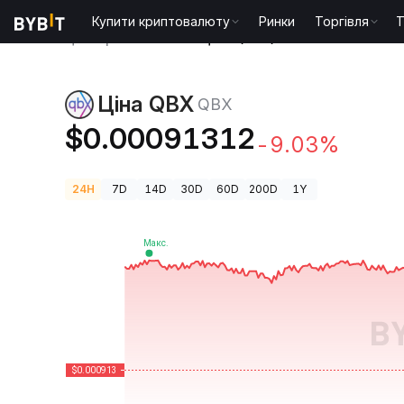
Купити криптовалюту
Ринки
Торгівля
T
Ціни криптовалют
Ціна QBX QBX
Ціна QBX
QBX
$0.00091312
-9.03%
24H
7D
14D
30D
60D
200D
1Y