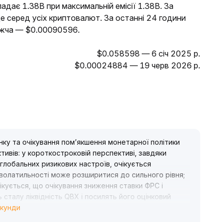
ладає 1.38B при максимальній емісії 1.38B. За
е серед усіх криптовалют. За останні 24 години
ижча — $0.00090596.
$0.058598 — 6 січ 2025 р.
$0.00024884 — 19 черв 2026 р.
нку та очікування пом’якшення монетарної політики
ктивів: у короткостроковій перспективі, завдяки
глобальних ризикових настроїв, очікується
н волатильності може розширитися до сильного рівня;
ікується, що очікування зниження ставки ФРС і
 сталу ліквідність QBX і посилять його оцінковий
екунди
вому періоді варто звернути увагу на торгові