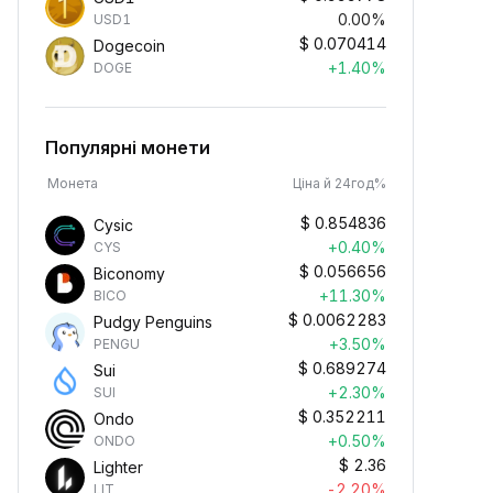
0.00%
USD1
$
0.070414
Dogecoin
+1.40%
DOGE
Популярні монети
Монета
Ціна й 24год%
$
0.854836
Cysic
+0.40%
CYS
$
0.056656
Biconomy
+11.30%
BICO
$
0.0062283
Pudgy Penguins
+3.50%
PENGU
$
0.689274
Sui
+2.30%
SUI
$
0.352211
Ondo
+0.50%
ONDO
$
2.36
Lighter
-2.20%
LIT