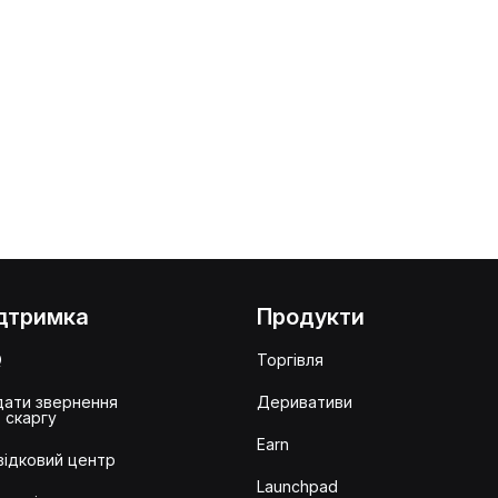
дтримка
Продукти
Q
Торгівля
ати звернення
Деривативи
 скаргу
Earn
ідковий центр
Launchpad