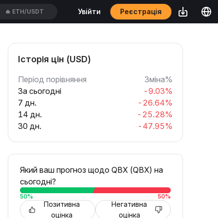
Реєстрація
Увійти
🔥
ETH/USDT
Історія цін (USD)
Період порівняння
Зміна%
За сьогодні
-9.03%
7 дн.
-26.64%
14 дн.
-25.28%
30 дн.
-47.95%
Який ваш прогноз щодо QBX (QBX) на
сьогодні?
50
%
50
%
Позитивна
Негативна
оцінка
оцінка