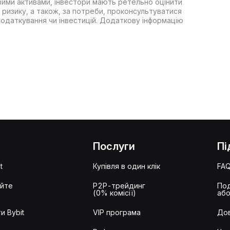
вими активами, інвестори мають ретельно оцінити
 ризику, а також, за потреби, проконсультуватися
оподаткування чи інвестицій. Додаткову інформацію
Послуги
Пі
t
Купівля в один клік
FA
айте
P2P-трейдинг
Под
(0% комісії)
або
и Bybit
VIP програма
Дов