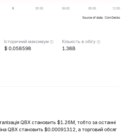
Source of data: CoinGecko
Історичний максимум
Кількість в обігу
0.058598
1.38B
італізація QBX становить $1.26M, тобто за останні
ціна QBX становить $0.00091312, а торговий обсяг