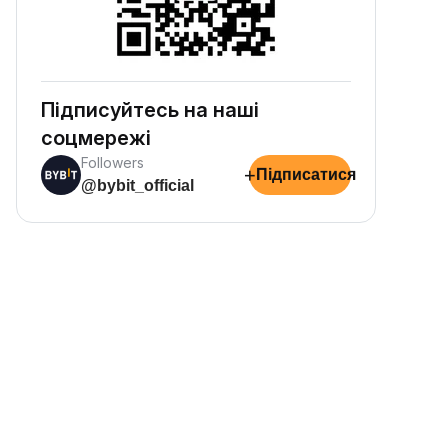
Підписуйтесь на наші
соцмережі
Followers
+
Підписатися
@bybit_official