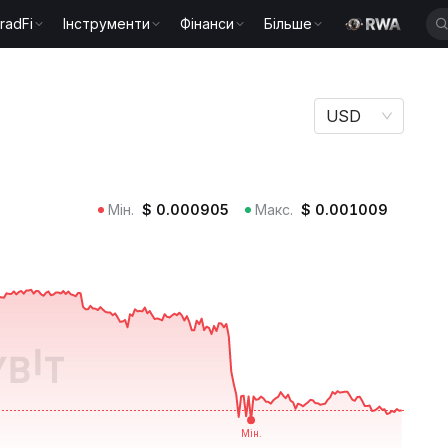
radFi
Інструменти
Фінанси
Більше
USD
Мін.
$
0.000905
Макс.
$
0.001009