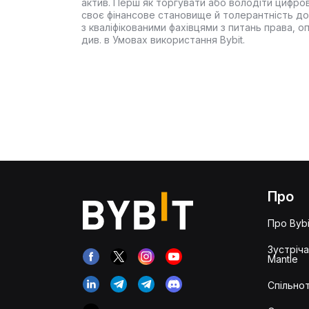
актив. Перш як торгувати або володіти цифро
своє фінансове становище й толерантність до
з кваліфікованими фахівцями з питань права, 
див. в Умовах використання Bybit.
Про
Про Bybi
Зустріч
Mantle
Спільнот