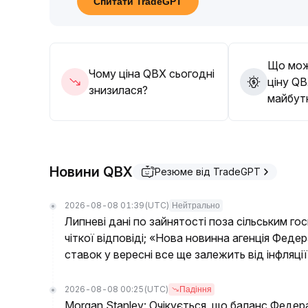
Спитати TradeGPT
можливості, купувати на спадах, основний д
від поточної середньої ціни угод; у середньо-
варто, динамічно коригуючи враховуючи ліквідні
корекції оцінки
.
Що мож
Чому ціна QBX сьогодні
ціну QB
знизилася?
майбут
Новини QBX
Резюме від TradeGPT
2026-08-08 01:39
(UTC)
Нейтрально
Липневі дані по зайнятості поза сільським г
чіткої відповіді; «Нова новинна агенція Феде
ставок у вересні все ще залежить від інфляції
2026-08-08 00:25
(UTC)
Падіння
Morgan Stanley: Очікується, що баланс Федер