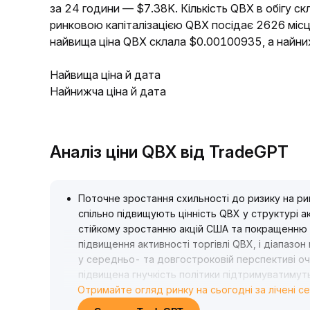
за 24 години — $7.38K. Кількість QBX в обігу ск
ринковою капіталізацією QBX посідає 2626 місц
найвища ціна QBX склала $0.00100935, а найн
Найвища ціна й дата
Найнижча ціна й дата
Аналіз ціни QBX від TradeGPT
Поточне зростання схильності до ризику на ри
спільно підвищують цінність QBX у структурі а
стійкому зростанню акцій США та покращенню 
підвищення активності торгівлі QBX, і діапазо
у середньо- та довгостроковій перспективі оч
підвищена гнучкість політики підтримуватимуть
Отримайте огляд ринку на сьогодні за лічені с
центр
.
Рекомендації щодо стратегії: у короткостроко