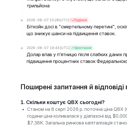
трильйона
2026-08-07 23:28
(UTC)
Падіння
Біткойн досі в "смертельному перетині", оскі
що знижує шанси на підвищення ставок.
2026-08-07 19:45
(UTC)
Зростання
Долар впав у п’ятницю після слабких даних п
підвищення процентних ставок Федерально
Поширені запитання й відповіді
1. Скільки коштує QBX сьогодні?
Станом на 8 серп 2026 р. поточна ціна QBX 
години ціна коливалася у діапазоні від $0.
$7.38K. Загальна ринкова капіталізація ста