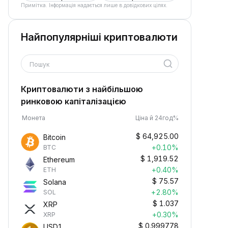
Примітка. Інформація надається лише в довідкових цілях.
Найпопулярніші криптовалюти
Пошук
Криптовалюти з найбільшою
ринковою капіталізацією
Монета
Ціна й 24год%
$
64,925.00
Bitcoin
+0.10%
BTC
$
1,919.52
Ethereum
+0.40%
ETH
$
75.57
Solana
+2.80%
SOL
$
1.037
XRP
+0.30%
XRP
$
0.999778
USD1