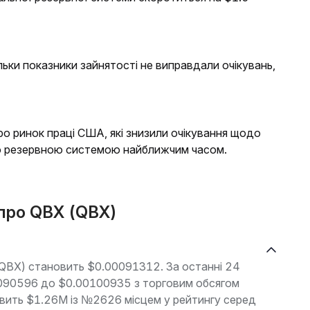
льки показники зайнятості не виправдали очікувань,
ро ринок праці США, які знизили очікування щодо
ю резервною системою найближчим часом.
 про QBX (QBX)
(QBX) становить $0.00091312. За останні 24
00090596 до $0.00100935 з торговим обсягом
новить $1.26M із №2626 місцем у рейтингу серед