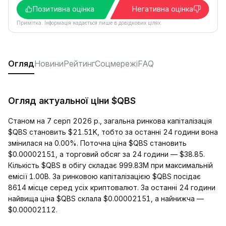
Позитивна оцінка
Негативна оцінка
Примітка. Інформація надається лише в довідкових цілях.
Огляд
Новини
Рейтинг
Соцмережі
FAQ
Огляд актуальної ціни $QBS
Станом на 7 серп 2026 р., загальна ринкова капіталізація
$QBS становить $21.51K, тобто за останні 24 години вона
змінилася на 0.00%. Поточна ціна $QBS становить
$0.00002151, а торговий обсяг за 24 години — $38.85.
Кількість $QBS в обігу складає 999.83M при максимальній
емісії 1.00B. За ринковою капіталізацією $QBS посідає
8614 місце серед усіх криптовалют. За останні 24 години
найвища ціна $QBS склала $0.00002151, а найнижча —
$0.00002112.