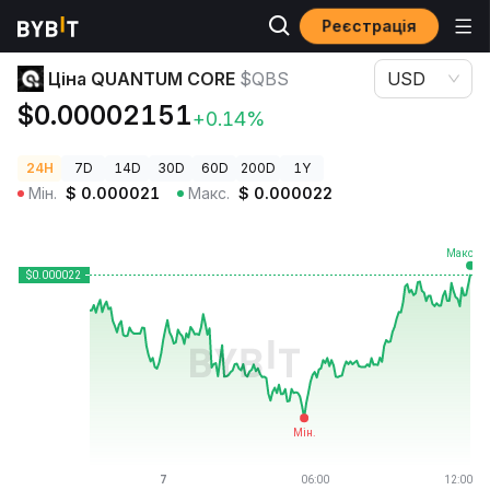
Реєстрація
Ціни криптовалют
Ціна QUANTUM CORE $QBS
Ціна QUANTUM CORE
$QBS
USD
$0.00002151
+0.14%
24H
7D
14D
30D
60D
200D
1Y
Мін.
$
0.000021
Макс.
$
0.000022