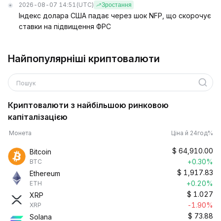
2026-08-07 14:51
(UTC)
Зростання
Індекс долара США падає через шок NFP, що скорочує
ставки на підвищення ФРС
Найпопулярніші криптовалюти
Пошук
Криптовалюти з найбільшою ринковою
капіталізацією
Монета
Ціна й 24год%
$
64,910.00
Bitcoin
+0.30%
BTC
$
1,917.83
Ethereum
+0.20%
ETH
$
1.027
XRP
-1.90%
XRP
$
73.88
Solana