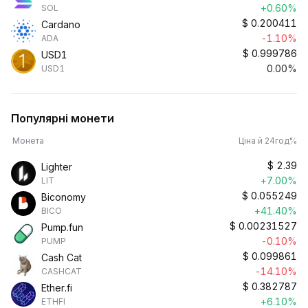
+0.60%
SOL
$
0.200411
Cardano
-1.10%
ADA
$
0.999786
USD1
0.00%
USD1
Популярні монети
Монета
Ціна й 24год%
$
2.39
Lighter
+7.00%
LIT
$
0.055249
Biconomy
+41.40%
BICO
$
0.00231527
Pump.fun
-0.10%
PUMP
$
0.099861
Cash Cat
-14.10%
CASHCAT
$
0.382787
Ether.fi
+6.10%
ETHFI