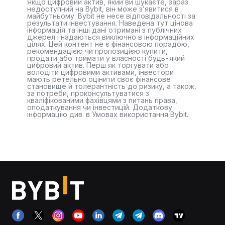
Якщо цифровий актив, який ви шукаєте, зараз
недоступний на Bybit, він може з’явитися в
майбутньому. Bybit не несе відповідальності за
результати інвестування. Наведена тут цінова
інформація та інші дані отримані з публічних
джерел і надаються виключно в інформаційних
цілях. Цей контент не є фінансовою порадою,
рекомендацією чи пропозицією купити,
продати або тримати у власності будь-який
цифровий актив. Перш як торгувати або
володіти цифровими активами, інвестори
мають ретельно оцінити своє фінансове
становище й толерантність до ризику, а також,
за потреби, проконсультуватися з
кваліфікованими фахівцями з питань права,
оподаткування чи інвестицій. Додаткову
інформацію див. в Умовах використання Bybit.