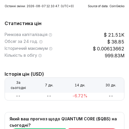
Останні зміни: 2026-08-07 12:10:47.
(UTC+0)
Source of data: CoinGecko
Статистика цін
Ринкова капіталізація
21.51K
Обсяг за 24 год.
38.85
Історичний максимум
0.00613662
Кількість в обігу
999.83M
Історія цін (USD)
За
7 дн.
14 дн.
30 дн.
сьогодні
--
--
-6.72%
--
Який ваш прогноз щодо QUANTUM CORE ($QBS) на
сьогодні?