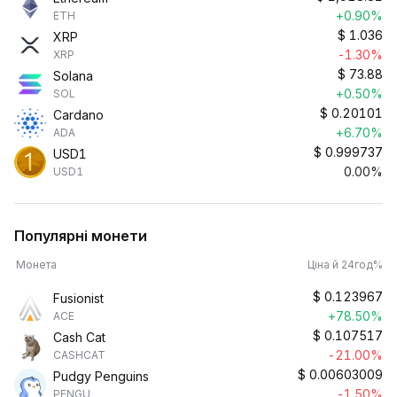
+0.90%
ETH
$
1.036
XRP
-1.30%
XRP
$
73.88
Solana
+0.50%
SOL
$
0.20101
Cardano
+6.70%
ADA
$
0.999737
USD1
0.00%
USD1
Популярні монети
Монета
Ціна й 24год%
$
0.123967
Fusionist
+78.50%
ACE
$
0.107517
Cash Cat
-21.00%
CASHCAT
$
0.00603009
Pudgy Penguins
-1.50%
PENGU