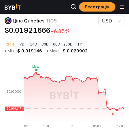
Реєстрація
Ціни криптовалют
Ціна Qubetics TICS
Ціна Qubetics
TICS
USD
$0.01921666
-6.85%
24H
7D
14D
30D
60D
200D
1Y
Мін.
$
0.019146
Макс.
$
0.020902