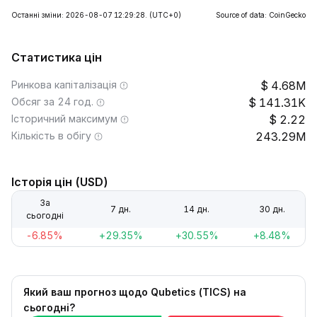
Останні зміни: 2026-08-07 12:29:28.
(UTC+0)
Source of data: CoinGecko
Статистика цін
Ринкова капіталізація
4.68M
Обсяг за 24 год.
141.31K
Історичний максимум
2.22
Кількість в обігу
243.29M
Історія цін (USD)
За
7 дн.
14 дн.
30 дн.
сьогодні
-6.85%
+29.35%
+30.55%
+8.48%
Який ваш прогноз щодо Qubetics (TICS) на
сьогодні?