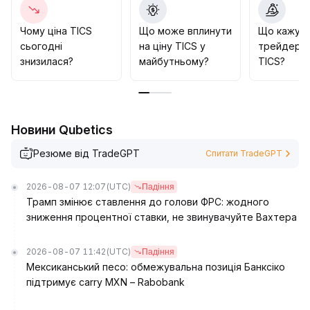
несистемних коливань
.
Чому ціна TICS
Що може вплинути
Що кажут
сьогодні
на ціну TICS у
трейдери 
знизилася?
майбутньому?
TICS?
Новини Qubetics
Резюме від TradeGPT
Спитати TradeGPT
2026-08-07 12:07
(UTC)
Падіння
Трамп змінює ставлення до голови ФРС: жодного
зниження процентної ставки, не звинувачуйте Вахтера
2026-08-07 11:42
(UTC)
Падіння
Мексиканський песо: обмежувальна позиція Банксіко
підтримує carry MXN – Rabobank