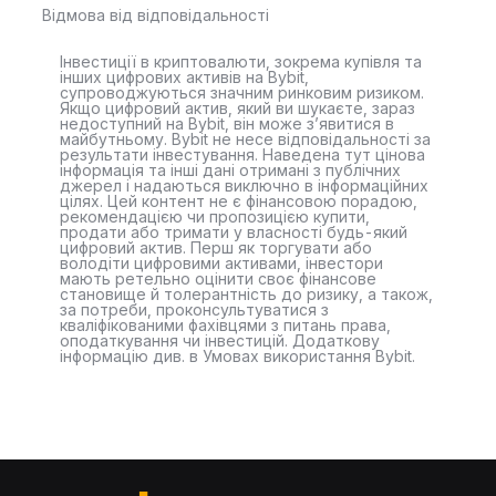
Відмова від відповідальності
Інвестиції в криптовалюти, зокрема купівля та
інших цифрових активів на Bybit,
супроводжуються значним ринковим ризиком.
Якщо цифровий актив, який ви шукаєте, зараз
недоступний на Bybit, він може з’явитися в
майбутньому. Bybit не несе відповідальності за
результати інвестування. Наведена тут цінова
інформація та інші дані отримані з публічних
джерел і надаються виключно в інформаційних
цілях. Цей контент не є фінансовою порадою,
рекомендацією чи пропозицією купити,
продати або тримати у власності будь-який
цифровий актив. Перш як торгувати або
володіти цифровими активами, інвестори
мають ретельно оцінити своє фінансове
становище й толерантність до ризику, а також,
за потреби, проконсультуватися з
кваліфікованими фахівцями з питань права,
оподаткування чи інвестицій. Додаткову
інформацію див. в Умовах використання Bybit.