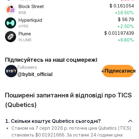
$
0.161054
Block Street
+16.50%
BSB
$
56.79
Hyperliquid
+2.50%
HYPE
$
0.01197439
Plume
+6.80%
PLUME
Підписуйтесь на наші соцмережі
Followers
+
Підписатися
@bybit_official
Поширені запитання й відповіді про TICS
(Qubetics)
1. Скільки коштує Qubetics сьогодні?
Станом на 7 серп 2026 р. поточна ціна Qubetics (TICS)
становить $0.01921666. За останні 24 години ціна