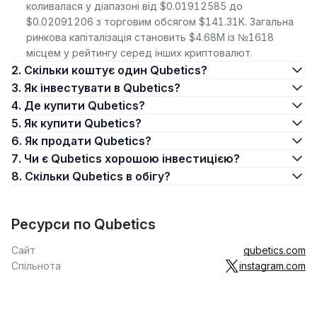
коливалася у діапазоні від $0.01912585 до
$0.02091206 з торговим обсягом $141.31K. Загальна
ринкова капіталізація становить $4.68M із №1618
місцем у рейтингу серед інших криптовалют.
2. Скільки коштує один Qubetics?
3. Як інвестувати в Qubetics?
4. Де купити Qubetics?
5. Як купити Qubetics?
6. Як продати Qubetics?
7. Чи є Qubetics хорошою інвестицією?
8. Скільки Qubetics в обігу?
Ресурси по Qubetics
Сайт
qubetics.com
Спільнота
instagram.com