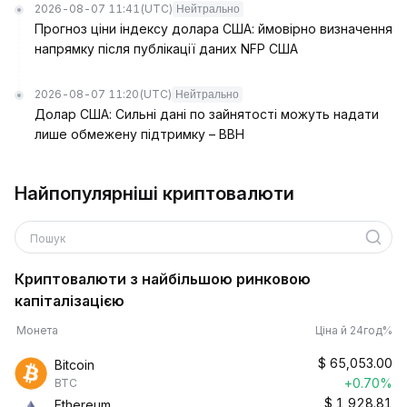
2026-08-07 11:41
(UTC)
Нейтрально
Прогноз ціни індексу долара США: ймовірно визначення
напрямку після публікації даних NFP США
2026-08-07 11:20
(UTC)
Нейтрально
Долар США: Сильні дані по зайнятості можуть надати
лише обмежену підтримку – BBH
Найпопулярніші криптовалюти
Пошук
Криптовалюти з найбільшою ринковою
капіталізацією
Монета
Ціна й 24год%
$
65,053.00
Bitcoin
+0.70%
BTC
$
1,928.81
Ethereum