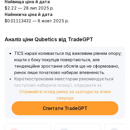
Найвища ціна й дата
$2.22 — 28 лип 2025 р.
Найнижча ціна й дата
$0.01113432 — 8 жовт 2025 р.
Аналіз ціни Qubetics від TradeGPT
TICS наразі коливається під важливим рівнем опору;
кошти з боку покупців повертаються, але
тенденційне зростання обсягів ще не сформовано,
ринок лише початково набирає впевненість
.
Короткостроковим інвесторам рекомендується
поступово набирати позиції, слідкувати за
динамікою обсягів і чітко виконувати стоп-лосс;
Отримайте огляд ринку на сьогодні за лічені
ціль на короткий період — на рівні попереднього
секунди
максимуму в зоні коливань
.
Спитати TradeGPT
Для середньо- та довгострокової стратегії варто
терпляче чекати, доки ціна прорве ключовий рівень
опору й це буде підтверджено зростанням обсягу,
щоб уникнути ризику емоційної корекції та