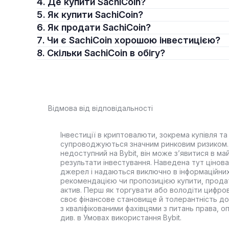
4. Де купити SachiCoin?
5. Як купити SachiCoin?
6. Як продати SachiCoin?
7. Чи є SachiCoin хорошою інвестицією?
8. Скільки SachiCoin в обігу?
Відмова від відповідальності
Інвестиції в криптовалюти, зокрема купівля та 
супроводжуються значним ринковим ризиком. 
недоступний на Bybit, він може з’явитися в ма
результати інвестування. Наведена тут цінова 
джерел і надаються виключно в інформаційних
рекомендацією чи пропозицією купити, прода
актив. Перш як торгувати або володіти цифро
своє фінансове становище й толерантність до
з кваліфікованими фахівцями з питань права, 
див. в Умовах використання Bybit.