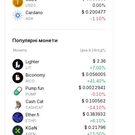
0.00%
USD1
$
0.200477
Cardano
-1.10%
ADA
Популярні монети
Монета
Ціна й 24год%
$
2.36
Lighter
+7.00%
LIT
$
0.056005
Biconomy
+41.40%
BICO
$
0.0022941
Pump.fun
-0.10%
PUMP
$
0.100562
Cash Cat
-14.10%
CASHCAT
$
0.383932
Ether.fi
+6.10%
ETHFI
$
0.21796
KGeN
+15.50%
KGEN