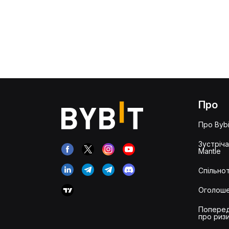
Про
Про Bybi
Зустріч
Mantle
Спільнот
Оголош
Попере
про риз