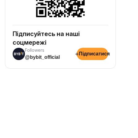
Підписуйтесь на наші
соцмережі
Followers
+
Підписатися
@bybit_official