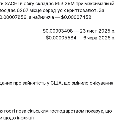
ть SACHI в обігу складає 963.29M при максимальній
 посідає 6267 місце серед усіх криптовалют. За
$0.00007859, а найнижча — $0.00007458.
$0.00993498 — 23 лист 2025 р.
$0.00005584 — 6 черв 2026 р.
 даних про зайнятість у США, що змінило очікування
айнятості поза сільським господарством показує, що
 щодо інфляції