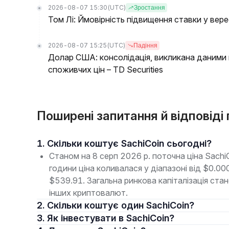
2026-08-07 15:30
(UTC)
Зростання
Том Лі: Ймовірність підвищення ставки у вере
2026-08-07 15:25
(UTC)
Падіння
Долар США: консолідація, викликана даними п
споживчих цін – TD Securities
Поширені запитання й відповіді 
1. Скільки коштує SachiCoin сьогодні?
Станом на 8 серп 2026 р. поточна ціна Sach
години ціна коливалася у діапазоні від $0.
$539.91. Загальна ринкова капіталізація ст
інших криптовалют.
2. Скільки коштує один SachiCoin?
3. Як інвестувати в SachiCoin?