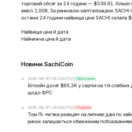
торговий обсяг за 24 години — $539.91. Кількіс
емісії 1.00B. За ринковою капіталізацією SACHI
останні 24 години найвища ціна SACHI склала 
Найвища ціна й дата
Найнижча ціна й дата
Новини SachiCoin
2026-08-07 16:13
(UTC)
Зростання
Біткойн досяг $65,3K у серпні на тлі слабких
щодо ФРС
2026-08-07 16:04
(UTC)
Падіння
Том Лі: «м'яка реакція» на липневі дані по з
ринок залишається обмеженим побоюваннями