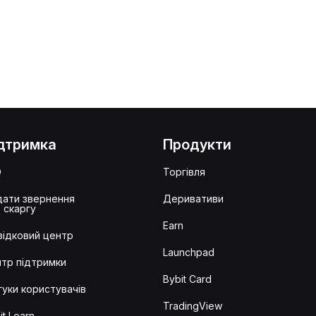
дтримка
Продукти
Q
Торгівля
ати звернення
Деривативи
 скаргу
Earn
ідковий центр
Launchpad
тр підтримки
Bybit Card
гуки користувачів
TradingView
it Learn