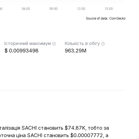
Source of data: CoinGecko
Історичний максимум
Кількість в обігу
0.00993498
963.29M
італізація SACHI становить $74.87K, тобто за
оточна ціна SACHI становить $0.00007772, а