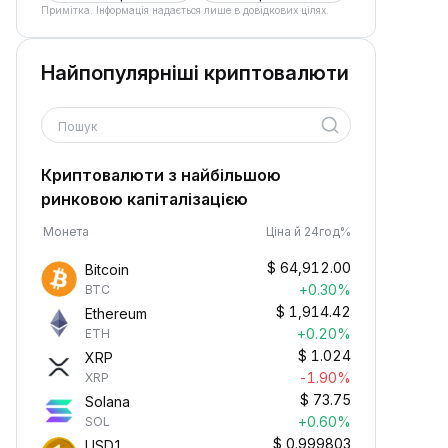
Примітка. Інформація надається лише в довідкових цілях.
Найпопулярніші криптовалюти
Пошук
Криптовалюти з найбільшою
ринковою капіталізацією
Монета
Ціна й 24год%
$
64,912.00
Bitcoin
+0.30%
BTC
$
1,914.42
Ethereum
+0.20%
ETH
$
1.024
XRP
-1.90%
XRP
$
73.75
Solana
+0.60%
SOL
$
0.999803
USD1