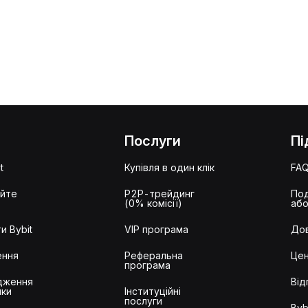
Послуги
Пі
t
Купівля в один клік
FA
айте
P2P-трейдинг
Под
(0% комісії)
або
и Bybit
VIP програма
Дов
ення
Реферальна
Цен
програма
дження
Від
ики
Інституційні
послуги
Byb