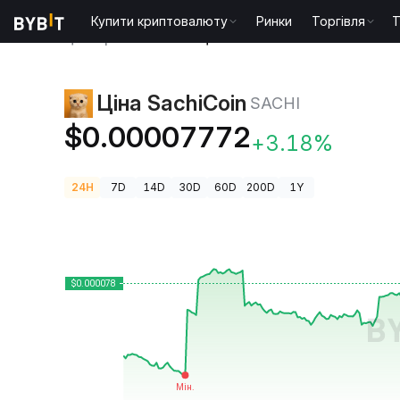
Купити криптовалюту
Ринки
Торгівля
T
Ціни криптовалют
Ціна SachiCoin SACHI
Ціна SachiCoin
SACHI
$0.00007772
+3.18%
24H
7D
14D
30D
60D
200D
1Y