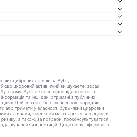
інших цифрових активів на Bybit,
Якщо цифровий актив, який ви шукаєте, зараз
йбутньому. Bybit не несе відповідальності за
інформація та інші дані отримані з публічних
 цілях. Цей контент не є фінансовою порадою,
ти або тримати у власності будь-який цифровий
вими активами, інвестори мають ретельно оцінити
 ризику, а також, за потреби, проконсультуватися
оподаткування чи інвестицій. Додаткову інформацію