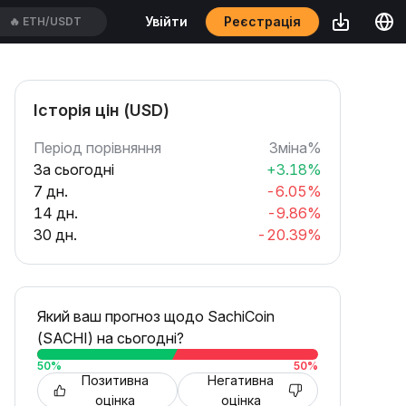
Реєстрація
Увійти
🔥
ETH/USDT
Історія цін (USD)
Період порівняння
Зміна%
За сьогодні
+3.18%
7 дн.
-6.05%
14 дн.
-9.86%
30 дн.
-20.39%
Який ваш прогноз щодо SachiCoin
(SACHI) на сьогодні?
50
%
50
%
Позитивна
Негативна
оцінка
оцінка