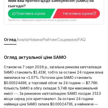
Який ваш прогноз щодо Samoyedcoin (SAMO) на
сьогодні?
Позитивна оцінка
Негативна оцінка
Примітка. Інформація надається лише в довідкових цілях.
Огляд
Аналіз
Новини
Рейтинг
Соцмережі
FAQ
Огляд актуальної ціни SAMO
Станом на 7 серп 2026 р., загальна ринкова капіталізація
SAMO становить $1.41M, тобто за останні 24 години вона
змінилася на +1.07%. Поточна ціна SAMO становить
$0.00024496, а торговий обсяг за 24 години — $7.76K.
Кількість SAMO в обігу складає 5.74B при максимальній
емісії --. За ринковою капіталізацією SAMO посідає 2513
місце серед усіх криптовалют. За останні 24 години
найвища ціна SAMO склала $0.00024736, а найнижча —