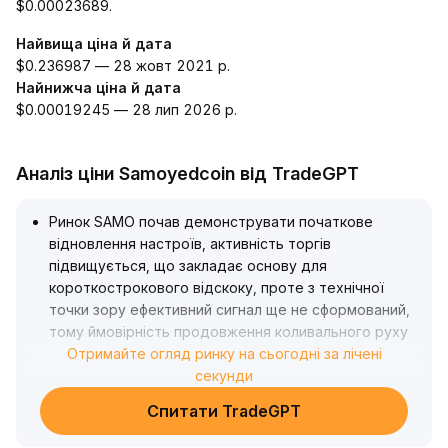
$0.00023689.
Найвища ціна й дата
$0.236987 — 28 жовт 2021 р.
Найнижча ціна й дата
$0.00019245 — 28 лип 2026 р.
Аналіз ціни Samoyedcoin від TradeGPT
Ринок SAMO почав демонструвати початкове
відновлення настроїв, активність торгів
підвищується, що закладає основу для
короткострокового відскоку, проте з технічної
точки зору ефективний сигнал ще не сформований,
тому ймовірність продовження коливального руху
цін залишається високою
Отримайте огляд ринку на сьогодні за лічені
.
Рекомендується зберігати обережність,
секунди
збільшувати позицію лише після підтвердження
Спитати TradeGPT
прориву попередніх максимумів, суворо
дотримуватись стоп-лоссу при пробитті нижньої