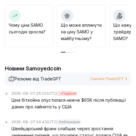
межі діапазону, збалансувати прибуток і ризик, і
чекати чітких сигналів ринкового тренду
.
Чому ціна SAMO
Що може вплинути
Що кажут
сьогодні зросла?
на ціну SAMO у
трейдери 
майбутньому?
SAMO?
Новини Samoyedcoin
Резюме від TradeGPT
Спитати TradeGPT
2026-08-07 05:22
(UTC)
Падіння
Ціна біткойна опустилася нижче $65K після публікації
даних про зайнятість у США
2026-08-07 04:43
(UTC)
Нейтрально
Швейцарський франк слабшає через зростання
уникнення ризиків, що посилює статус долара США як