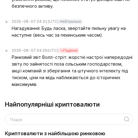
безпечного активу.
2026-08-07 04:31
(UTC)
Нейтрально
Нагадування: Будь ласка, звертайте пильну увагу на
наступне (весь час за пекинським часом).
2026-08-07 04:29
(UTC)
Падіння
Ранковий звіт Волл-стріт: жорсткі настрої напередодні
звіту по зайнятості поза сільським господарством,
акції компаній зі зберігання та штучного інтелекту під
тиском, ціни на мідь наближаються до історичних
максимумів.
Найпопулярніші криптовалюти
Пошук
Криптовалюти з найбільшою ринковою