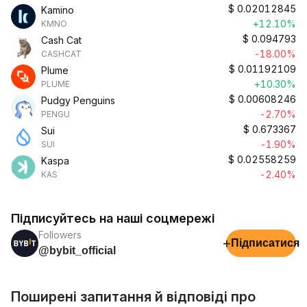
$
0.02012845
Kamino
+12.10%
KMNO
$
0.094793
Cash Cat
-18.00%
CASHCAT
$
0.01192109
Plume
+10.30%
PLUME
$
0.00608246
Pudgy Penguins
-2.70%
PENGU
$
0.673367
Sui
-1.90%
SUI
$
0.02558259
Kaspa
-2.40%
KAS
Підписуйтесь на наші соцмережі
Followers
+
Підписатися
@bybit_official
Поширені запитання й відповіді про