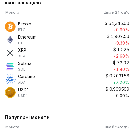
капіталізацією
Монета
Ціна й 24год%
$
64,345.00
Bitcoin
-0.60%
BTC
$
1,902.56
Ethereum
-0.30%
ETH
$
1.025
XRP
-2.60%
XRP
$
72.92
Solana
-1.40%
SOL
$
0.203156
Cardano
+7.20%
ADA
$
0.999569
USD1
0.00%
USD1
Популярні монети
Монета
Ціна й 24год%