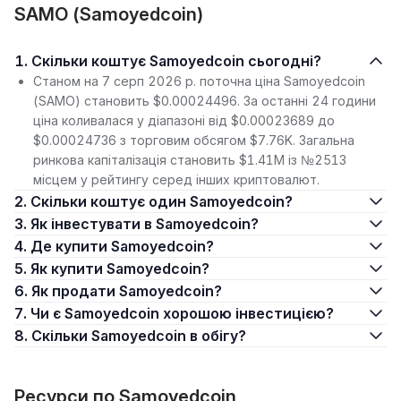
SAMO (Samoyedcoin)
1. Скільки коштує Samoyedcoin сьогодні?
Станом на 7 серп 2026 р. поточна ціна Samoyedcoin
(SAMO) становить $0.00024496. За останні 24 години
ціна коливалася у діапазоні від $0.00023689 до
$0.00024736 з торговим обсягом $7.76K. Загальна
ринкова капіталізація становить $1.41M із №2513
місцем у рейтингу серед інших криптовалют.
2. Скільки коштує один Samoyedcoin?
3. Як інвестувати в Samoyedcoin?
4. Де купити Samoyedcoin?
5. Як купити Samoyedcoin?
6. Як продати Samoyedcoin?
7. Чи є Samoyedcoin хорошою інвестицією?
8. Скільки Samoyedcoin в обігу?
Ресурси по Samoyedcoin