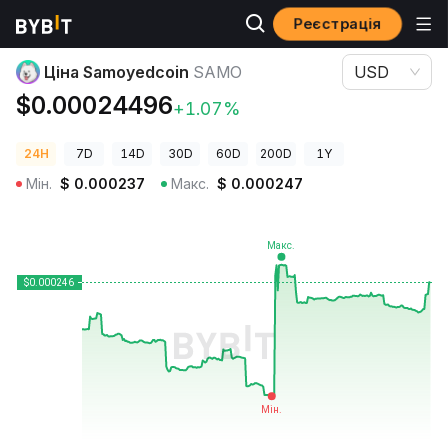
Реєстрація
Ціни криптовалют
Ціна Samoyedcoin SAMO
Ціна Samoyedcoin
SAMO
USD
$0.00024496
+1.07%
24H
7D
14D
30D
60D
200D
1Y
Мін.
$
0.000237
Макс.
$
0.000247