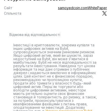
Сайт
samoyedcoin.com
WhitePaper
Спільнота
Відмова від відповідальності
Інвестиції в криптовалюти, зокрема купівля та
інших цифрових активів на Bybit,
супроводжуються значним ринковим ризиком.
Якщо цифровий актив, який ви шукаєте, зараз
недоступний на Bybit, він може з’явитися в
майбутньому. Bybit не несе відповідальності за
результати інвестування. Наведена тут цінова
інформація та інші дані отримані з публічних
джерел і надаються виключно в інформаційних
цілях. Цей контент не є фінансовою порадою,
рекомендацією чи пропозицією купити,
продати або тримати у власності будь-який
цифровий актив. Перш як торгувати або
володіти цифровими активами, інвестори
мають ретельно оцінити своє фінансове
становище й толерантність до ризику, а також,
за потреби, проконсультуватися з
кваліфікованими фахівцями з питань права,
оподаткування чи інвестицій. Додаткову
інформацію див. в
Умовах використання Bybit
.