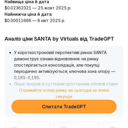
Найвища ціна й дата
$0.02362321 — 25 жовт 2025 р.
Найнижча ціна й дата
$0.00011666 — 8 квіт 2025 р.
Аналіз ціни SANTA by Virtuals від TradeGPT
У короткостроковій перспективі ринок SANTA
демонструє ознаки відновлення: на ринку
спостерігається консолідація, але покупці
періодично активізуються; ключова зона опору —
0,185-0,195
.
Лише прорив із суттєвим зростанням обсягів стане
підтвердженням початку відновлення
Отримайте огляд ринку на сьогодні за лічені
.
Інвесторам рекомендується уважно стежити за
секунди
динамікою ціни та обсягів, а також сигналами
Спитати TradeGPT
пробою, суворо контролювати розмір позицій
.
На початковому етапі корекції не варто бездумно
купувати на максимумі, головним пріоритетом має
залишатися мінімізація ризику зниження
.