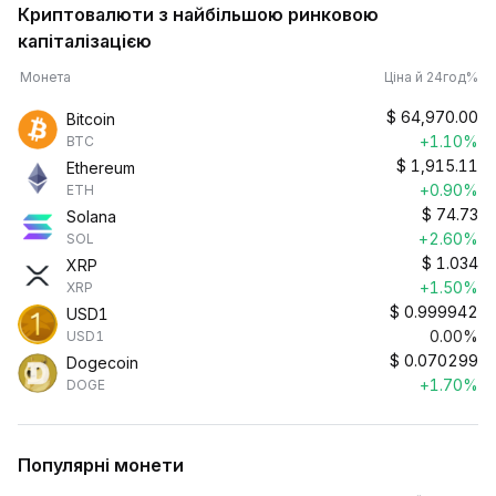
Криптовалюти з найбільшою ринковою
капіталізацією
Монета
Ціна й 24год%
$
64,970.00
Bitcoin
+1.10%
BTC
$
1,915.11
Ethereum
+0.90%
ETH
$
74.73
Solana
+2.60%
SOL
$
1.034
XRP
+1.50%
XRP
$
0.999942
USD1
0.00%
USD1
$
0.070299
Dogecoin
+1.70%
DOGE
Популярні монети