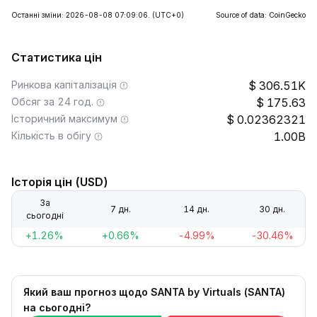
Останні зміни: 2026-08-08 07:09:06.
(UTC+0)
Source of data: CoinGecko
Статистика цін
Ринкова капіталізація
306.51K
Обсяг за 24 год.
175.63
Історичний максимум
0.02362321
Кількість в обігу
1.00B
Історія цін (USD)
За
7 дн.
14 дн.
30 дн.
сьогодні
+1.26%
+0.66%
-4.99%
-30.46%
Який ваш прогноз щодо SANTA by Virtuals (SANTA)
на сьогодні?