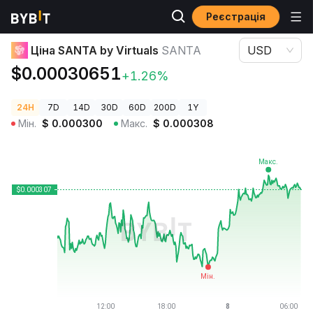
Реєстрація
Ціни криптовалют
Ціна SANTA by Virtuals SANTA
Ціна SANTA by Virtuals
SANTA
USD
$0.00030651
+1.26%
24H
7D
14D
30D
60D
200D
1Y
Мін.
$
0.000300
Макс.
$
0.000308