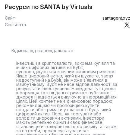
Ресурси по SANTA by Virtuals
Сайт
santagent.xyz
Спільнота
Відмова від відповідальності
Інвестиції в криптовалюти, зокрема купівля та
інших цифрових активів на Bybit,
супроводжуються значним ринковим ризиком.
Якщо цифровий актив, який ви шукаєте, зараз
недоступний на Bybit, він може з’явитися в
майбутньому. Bybit не несе відповідальності за
результати інвестування. Наведена тут цінова
інформація та інші дані отримані з публічних
джерел і надаються виключно в інформаційних
цілях. Цей контент не є фінансовою порадою,
рекомендацією чи пропозицією купити,
продати або тримати у власності будь-який
цифровий актив. Перш як торгувати або
володіти цифровими активами, інвестори
мають ретельно оцінити своє фінансове
становище й толерантність до ризику, а також,
за потреби, проконсультуватися з
кваліфікованими фахівцями з питань права,