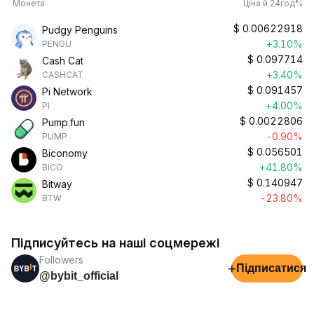
Монета
Ціна й 24год%
$
0.00622918
Pudgy Penguins
+3.10%
PENGU
$
0.097714
Cash Cat
+3.40%
CASHCAT
$
0.091457
Pi Network
+4.00%
PI
$
0.0022806
Pump.fun
-0.90%
PUMP
$
0.056501
Biconomy
+41.80%
BICO
$
0.140947
Bitway
-23.80%
BTW
Підписуйтесь на наші соцмережі
Followers
+
Підписатися
@bybit_official