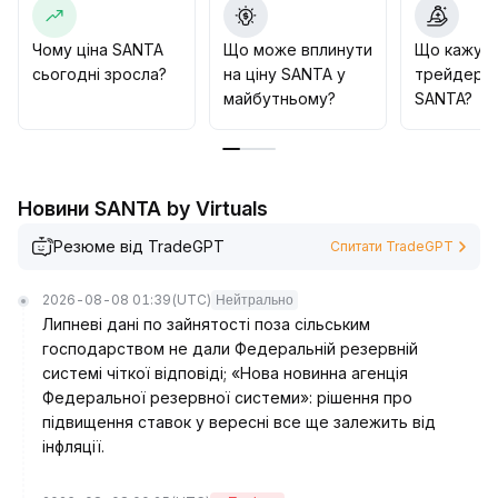
Чому ціна SANTA
Що може вплинути
Що кажут
сьогодні зросла?
на ціну SANTA у
трейдери 
майбутньому?
SANTA?
Новини SANTA by Virtuals
Резюме від TradeGPT
Спитати TradeGPT
2026-08-08 01:39
(UTC)
Нейтрально
Липневі дані по зайнятості поза сільським
господарством не дали Федеральній резервній
системі чіткої відповіді; «Нова новинна агенція
Федеральної резервної системи»: рішення про
підвищення ставок у вересні все ще залежить від
інфляції.