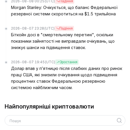
2026-08-08 00:25
(UTC)
Падіння
Morgan Stanley: Очікується, що баланс Федеральної
резервної системи скоротиться на $1.5 трильйона
2026-08-07 23:28
(UTC)
Падіння
Біткойн досі в "смертельному перетині", оскільки
показники зайнятості не виправдали очікувань, що
знижує шанси на підвищення ставок.
2026-08-07 19:45
(UTC)
Зростання
Долар впав у п’ятницю після слабких даних про ринок
праці США, які знизили очікування щодо підвищення
процентних ставок Федеральною резервною
системою найближчим часом.
Найпопулярніші криптовалюти
Пошук