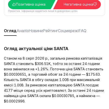
Позитивна оцінка
Негативна оцінка
Примітка. Інформація надається лише в довідкових цілях.
Огляд
Аналіз
Новини
Рейтинг
Соцмережі
FAQ
Огляд актуальної ціни SANTA
Станом на 8 серп 2026 р., загальна ринкова капіталізація
SANTA становить $306.51K, тобто за останні 24 години
вона змінилася на +1.26%. Поточна ціна SANTA становить
$0.00030651, а торговий обсяг за 24 години — $175.63.
Кількість SANTA в обігу складає 1.00B при максимальній
емісії 1.00B. За ринковою капіталізацією SANTA посідає
4177 місце серед усіх криптовалют. За останні 24 години
найвища ціна SANTA склала $0.00030785, а найнижча —
$0.0002996.