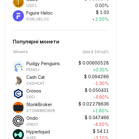
0.00%
USD1
$
1.03
Figure Heloc
+2.50%
FIGR_HELOC
Популярні монети
Монета
Ціна й 24год%
$
0.00600528
Pudgy Penguins
+0.30%
PENGU
$
0.094286
Cash Cat
-1.30%
CASHCAT
$
0.050431
Cronos
-4.90%
CRO
$
0.02278636
StonkBroker
+1.80%
STONKBROKER
$
0.347466
Ondo
-4.20%
ONDO
$
54.11
Hyperliquid
-3.10%
HYPE