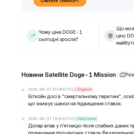
Спитати TradeGPT
уникати покупки на піках, а також ретельно ві
Що мож
Чому ціна DOGE-1
ціну D
сьогодні зросла?
майбут
Новини Satellite Doge-1 Mission
Рез
2026-08-07 23:28
(UTC)
Падіння
Біткойн досі в "смертельному перетині", оскі
що знижує шанси на підвищення ставок.
2026-08-07 19:45
(UTC)
Зростання
Долар впав у п’ятницю після слабких даних п
підвищення процентних ставок Федерально