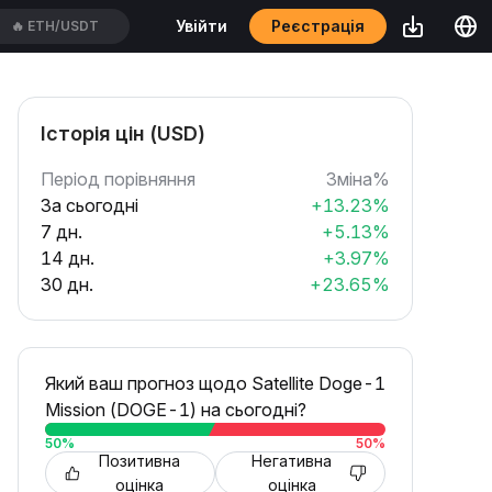
Реєстрація
Увійти
🔥
HYPEUSDT
Історія цін (USD)
Період порівняння
Зміна%
За сьогодні
+13.23%
7 дн.
+5.13%
14 дн.
+3.97%
30 дн.
+23.65%
Який ваш прогноз щодо Satellite Doge-1
Mission (DOGE-1) на сьогодні?
50
%
50
%
Позитивна
Негативна
оцінка
оцінка