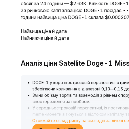
обсяг за 24 години — $2.63K. Кількість DOGE-1 в
За ринковою капіталізацією DOGE-1 посідає -- 
години найвища ціна DOGE-1 склала $0.000207
Найвища ціна й дата
Найнижча ціна й дата
Аналіз ціни Satellite Doge-1 Mis
DOGE-1 у короткостроковій перспективі отриму
зберігаючи коливання в діапазоні 0,13—0,15 д
Зміни об’єму торгів та взаємодія з рівнем опо
спостереження за пробоєм
.
У середньостроковій перспективі, із поступови
meme-монети зіткнуться з відтоком капіталу т
Отримайте огляд ринку на сьогодні за лічені с
стежити за ризиком скорочення ліквідності та 
Стратегічно рекомендується короткостроково с