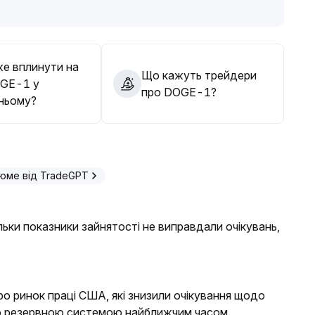
дстежувати динаміку ринку й гнучко коригувати позиції
.
е вплинути на
Що кажуть трейдери
OGE-1 у
про DOGE-1?
ньому?
юме від TradeGPT
льки показники зайнятості не виправдали очікувань,
ро ринок праці США, які знизили очікування щодо
ю резервною системою найближчим часом.