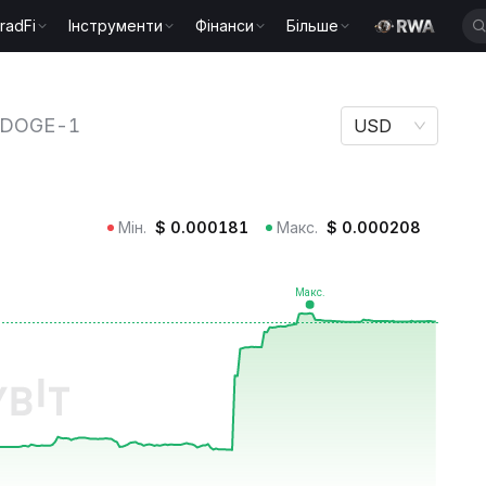
radFi
Інструменти
Фінанси
Більше
 DOGE-1
DOGE-1
USD
Мін.
$
0.000181
Макс.
$
0.000208