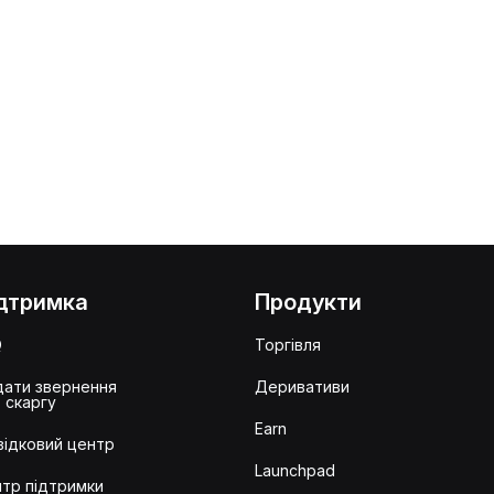
дтримка
Продукти
Q
Торгівля
ати звернення
Деривативи
 скаргу
Earn
ідковий центр
Launchpad
тр підтримки