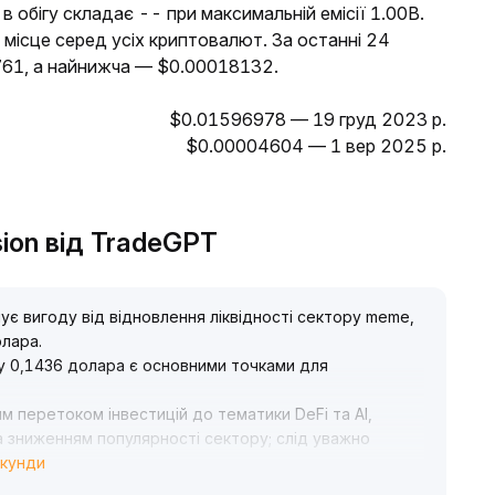
 обігу складає -- при максимальній емісії 1.00B.
місце серед усіх криптовалют. За останні 24
61, а найнижча — $0.00018132.
$0.01596978 — 19 груд 2023 р.
$0.00004604 — 1 вер 2025 р.
sion від TradeGPT
є вигоду від відновлення ліквідності сектору meme,
олара
.
ру 0,1436 долара є основними точками для
м перетоком інвестицій до тематики DeFi та AI,
а зниженням популярності сектору; слід уважно
екунди
змінами політики
.
лідкувати за можливостями купівлі на відкатах, але