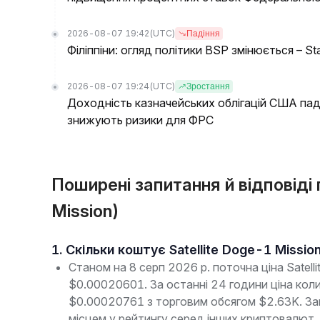
2026-08-07 19:42
(UTC)
Падіння
Філіппіни: огляд політики BSP змінюється – St
2026-08-07 19:24
(UTC)
Зростання
Доходність казначейських облігацій США пада
знижують ризики для ФРС
Поширені запитання й відповіді
Mission)
1. Скільки коштує Satellite Doge-1 Missio
Станом на 8 серп 2026 р. поточна ціна Satel
$0.00020601. За останні 24 години ціна кол
$0.00020761 з торговим обсягом $2.63K. Заг
місцем у рейтингу серед інших криптовалют.