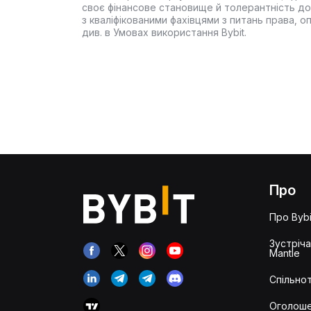
своє фінансове становище й толерантність до
з кваліфікованими фахівцями з питань права, 
див. в Умовах використання Bybit.
Про
Про Bybi
Зустріч
Mantle
Спільнот
Оголош