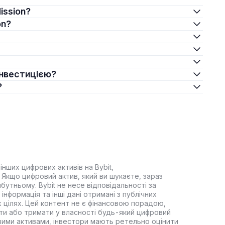
Mission?
on?
 інвестицією?
?
інших цифрових активів на Bybit,
Якщо цифровий актив, який ви шукаєте, зараз
йбутньому. Bybit не несе відповідальності за
інформація та інші дані отримані з публічних
 цілях. Цей контент не є фінансовою порадою,
ти або тримати у власності будь-який цифровий
вими активами, інвестори мають ретельно оцінити