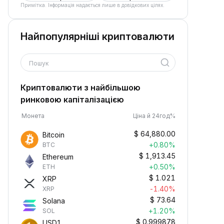
Примітка. Інформація надається лише в довідкових цілях.
Найпопулярніші криптовалюти
Пошук
Криптовалюти з найбільшою
ринковою капіталізацією
Монета
Ціна й 24год%
$
64,880.00
Bitcoin
+0.80%
BTC
$
1,913.45
Ethereum
+0.50%
ETH
$
1.021
XRP
-1.40%
XRP
$
73.64
Solana
+1.20%
SOL
$
0.999878
USD1