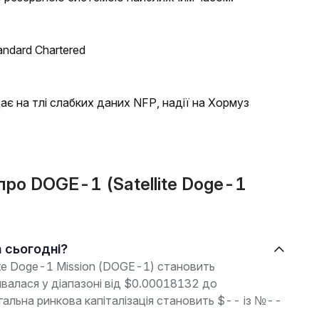
andard Chartered
є на тлі слабких даних NFP, надії на Хормуз
 про DOGE-1 (Satellite Doge-1
n сьогодні?
lite Doge-1 Mission (DOGE-1) становить
ивалася у діапазоні від $0.00018132 до
альна ринкова капіталізація становить $-- із №--