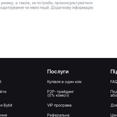
 ризику, а також, за потреби, проконсультуватися
оподаткування чи інвестицій. Додаткову інформацію
Послуги
Пі
t
Купівля в один клік
FA
айте
P2P-трейдинг
Под
(0% комісії)
або
и Bybit
VIP програма
Дов
ення
Реферальна
Цен