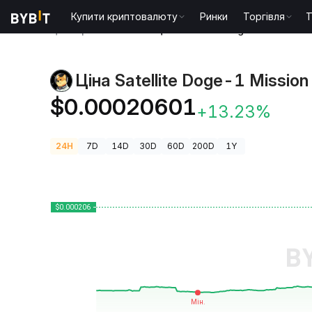
Купити криптовалюту
Ринки
Торгівля
T
Ціни криптовалют
Ціна Satellite Doge-1 Mission
Ціна Satellite Doge-1 Mission
$0.00020601
+13.23%
24H
7D
14D
30D
60D
200D
1Y