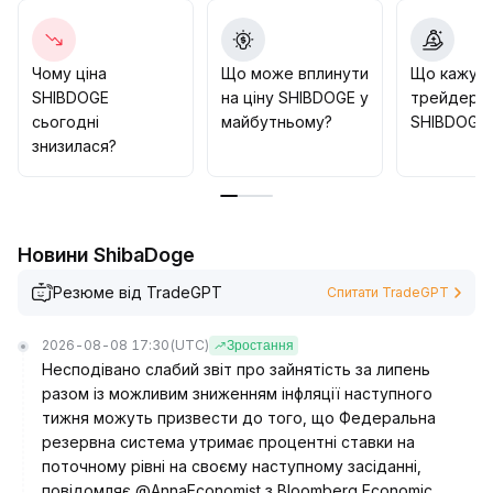
Рекомендуємо у короткостроковій перспективі
стежити за моментами прориву для хвильової
торгівлі, а для довгострокового інвестування слід
Чому ціна
Що може вплинути
Що кажут
суворо фіксувати прибуток і динамічно
SHIBDOGE
на ціну SHIBDOGE у
трейдери 
відслідковувати розвиток екосистеми
.
сьогодні
майбутньому?
SHIBDOGE
знизилася?
Новини ShibaDoge
Резюме від TradeGPT
Спитати TradeGPT
2026-08-08 17:30
(UTC)
Зростання
Несподівано слабий звіт про зайнятість за липень
разом із можливим зниженням інфляції наступного
тижня можуть призвести до того, що Федеральна
резервна система утримає процентні ставки на
поточному рівні на своєму наступному засіданні,
повідомляє @AnnaEconomist з Bloomberg Economic.