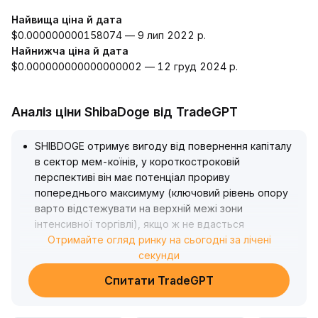
Найвища ціна й дата
$0.000000000158074 — 9 лип 2022 р.
Найнижча ціна й дата
$0.000000000000000002 — 12 груд 2024 р.
Аналіз ціни ShibaDoge від TradeGPT
SHIBDOGE отримує вигоду від повернення капіталу
в сектор мем-коїнів, у короткостроковій
перспективі він має потенціал прориву
попереднього максимуму (ключовий рівень опору
варто відстежувати на верхній межі зони
інтенсивної торгівлі), якщо ж не вдасться
ефективно пробитись вище, існує ризик
Отримайте огляд ринку на сьогодні за лічені
короткострокового відкату
секунди
.
Враховуючи ротацію сектору та високу
Спитати TradeGPT
волатильність капіталу, середньо- й
довгострокова динаміка залежить від активності
спільноти й реального запуску застосувань
.