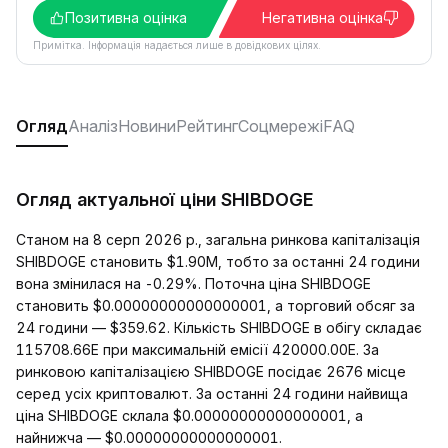
Позитивна оцінка
Негативна оцінка
Примітка. Інформація надається лише в довідкових цілях.
Огляд
Аналіз
Новини
Рейтинг
Соцмережі
FAQ
Огляд актуальної ціни SHIBDOGE
Станом на 8 серп 2026 р., загальна ринкова капіталізація
SHIBDOGE становить $1.90M, тобто за останні 24 години
вона змінилася на -0.29%. Поточна ціна SHIBDOGE
становить $0.00000000000000001, а торговий обсяг за
24 години — $359.62. Кількість SHIBDOGE в обігу складає
115708.66E при максимальній емісії 420000.00E. За
ринковою капіталізацією SHIBDOGE посідає 2676 місце
серед усіх криптовалют. За останні 24 години найвища
ціна SHIBDOGE склала $0.00000000000000001, а
найнижча — $0.00000000000000001.