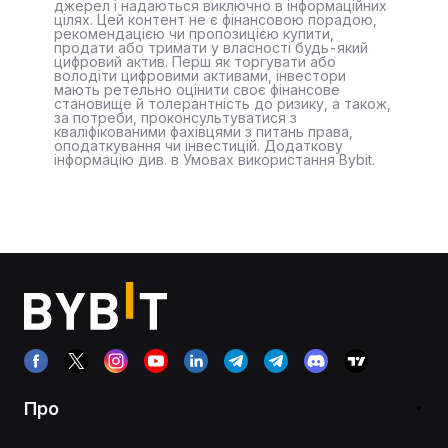
джерел і надаються виключно в інформаційних
цілях. Цей контент не є фінансовою порадою,
рекомендацією чи пропозицією купити,
продати або тримати у власності будь-який
цифровий актив. Перш як торгувати або
володіти цифровими активами, інвестори
мають ретельно оцінити своє фінансове
становище й толерантність до ризику, а також,
за потреби, проконсультуватися з
кваліфікованими фахівцями з питань права,
оподаткування чи інвестицій. Додаткову
інформацію див. в Умовах використання Bybit.
Про