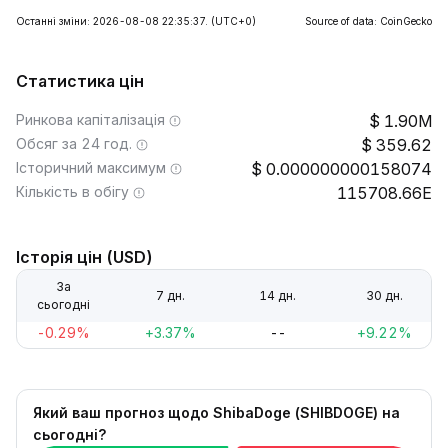
Останні зміни: 2026-08-08 22:35:37.
(UTC+0)
Source of data: CoinGecko
Статистика цін
Ринкова капіталізація
1.90M
Обсяг за 24 год.
359.62
Історичний максимум
0.000000000158074
Кількість в обігу
115708.66E
Історія цін (USD)
За
7 дн.
14 дн.
30 дн.
сьогодні
-0.29%
+3.37%
--
+9.22%
Який ваш прогноз щодо ShibaDoge (SHIBDOGE) на
сьогодні?