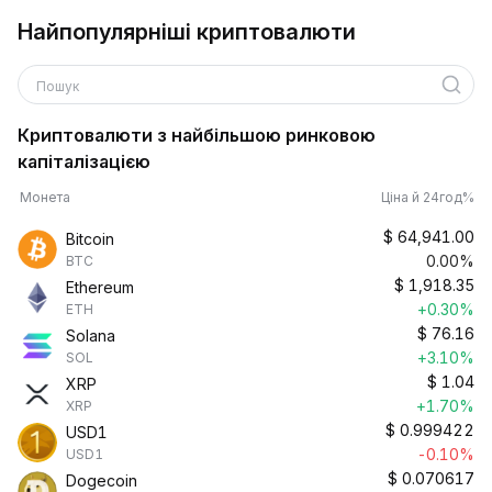
Найпопулярніші криптовалюти
Пошук
Криптовалюти з найбільшою ринковою
капіталізацією
Монета
Ціна й 24год%
$
64,941.00
Bitcoin
0.00%
BTC
$
1,918.35
Ethereum
+0.30%
ETH
$
76.16
Solana
+3.10%
SOL
$
1.04
XRP
+1.70%
XRP
$
0.999422
USD1
-0.10%
USD1
$
0.070617
Dogecoin