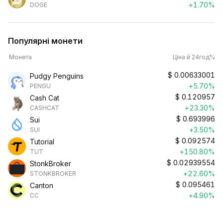
+1.70%
DOGE
Популярні монети
Монета
Ціна й 24год%
$
0.00633001
Pudgy Penguins
+5.70%
PENGU
$
0.120957
Cash Cat
+23.30%
CASHCAT
$
0.693996
Sui
+3.50%
SUI
$
0.092574
Tutorial
+150.80%
TUT
$
0.02939554
StonkBroker
+22.60%
STONKBROKER
$
0.095461
Canton
+4.90%
CC