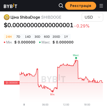
Реєстрація
Ціни криптовалют
Ціна ShibaDoge SHIBDOGE
Ціна ShibaDoge
SHIBDOGE
USD
$0.00000000000000001
-0.29%
24H
7D
14D
30D
60D
200D
1Y
Мін.
$
0.000000
Макс.
$
0.000000