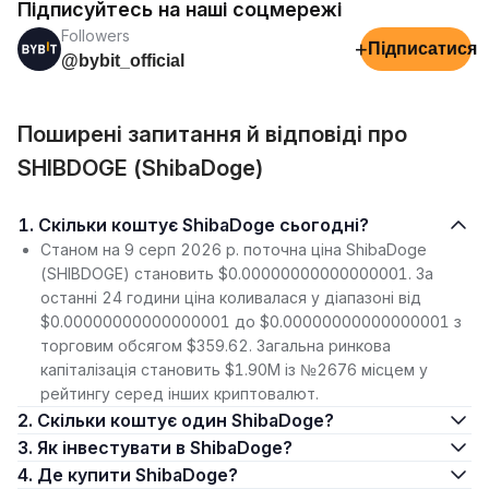
Підписуйтесь на наші соцмережі
Followers
+
Підписатися
@bybit_official
Поширені запитання й відповіді про
SHIBDOGE (ShibaDoge)
1. Скільки коштує ShibaDoge сьогодні?
Станом на 9 серп 2026 р. поточна ціна ShibaDoge
(SHIBDOGE) становить $0.00000000000000001. За
останні 24 години ціна коливалася у діапазоні від
$0.00000000000000001 до $0.00000000000000001 з
торговим обсягом $359.62. Загальна ринкова
капіталізація становить $1.90M із №2676 місцем у
рейтингу серед інших криптовалют.
2. Скільки коштує один ShibaDoge?
3. Як інвестувати в ShibaDoge?
4. Де купити ShibaDoge?