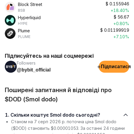
$
0.155946
Block Street
+18.40%
BSB
$
56.67
Hyperliquid
+0.80%
HYPE
$
0.01199919
Plume
+7.10%
PLUME
Підписуйтесь на наші соцмережі
Followers
+
Підписатися
@bybit_official
Поширені запитання й відповіді про
$DOD (Smol dodo)
1. Скільки коштує Smol dodo сьогодні?
Станом на 7 серп 2026 р. поточна ціна Smol dodo
($DOD) становить $0.00001053. За останні 24 години