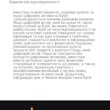
Відмова від відповідальності
Інвестиції в криптовалюти, зокрема купівля та
інших цифрових активів на Bybit,
супроводжуються значним ринковим ризиком.
Якщо цифровий актив, який ви шукаєте, зараз
недоступний на Bybit, він може з’явитися в
майбутньому. Bybit не несе відповідальності за
результати інвестування. Наведена тут цінова
інформація та інші дані отримані з публічних
джерел і надаються виключно в інформаційних
цілях. Цей контент не є фінансовою порадою,
рекомендацією чи пропозицією купити,
продати або тримати у власності будь-який
цифровий актив. Перш як торгувати або
володіти цифровими активами, інвестори
мають ретельно оцінити своє фінансове
становище й толерантність до ризику, а також,
за потреби, проконсультуватися з
кваліфікованими фахівцями з питань права,
оподаткування чи інвестицій. Додаткову
інформацію див. в Умовах використання Bybit.