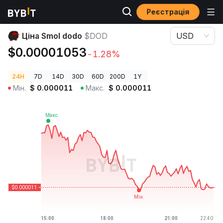
Реєстрація
Ціни криптовалют
Ціна Smol dodo $DOD
Ціна Smol dodo
$DOD
USD
$0.00001053
-1.28%
24H
7D
14D
30D
60D
200D
1Y
Мін.
$
0.000011
Макс.
$
0.000011