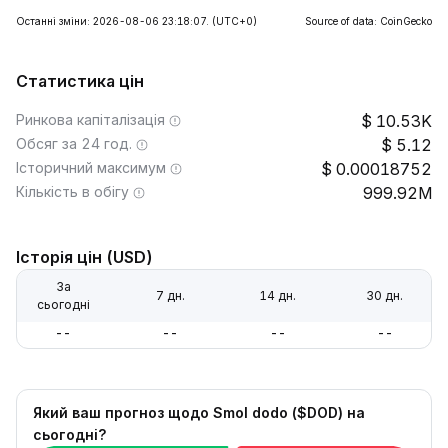
Останні зміни: 2026-08-06 23:18:07.
(UTC+0)
Source of data: CoinGecko
Статистика цін
Ринкова капіталізація
10.53K
Обсяг за 24 год.
5.12
Історичний максимум
0.00018752
Кількість в обігу
999.92M
Історія цін (USD)
За
7 дн.
14 дн.
30 дн.
сьогодні
--
--
--
--
Який ваш прогноз щодо Smol dodo ($DOD) на
сьогодні?