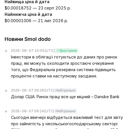
Найвища ціна й дата
$0.00018752 — 23 серп 2025 р.
Найнижча ціна й дата
$0.00001006 — 21 лип 2026 р.
Новини Smol dodo
2026-08-07 10:05
(UTC)
Зростання
Інвестори в облігації готуються до даних про ринок
праці, які можуть охолодити зростаючі очікування
того, що Федеральна резервна система підвищить
процентні ставки на наступному засіданні.
2026-08-07 09:29
(UTC)
Нейтрально
Долар США: Ринок праці все ще міцний – Danske Bank
2026-08-07 09:24
(UTC)
Нейтрально
Сьогодні ввечері відбудеться важливий тест для звіту
про зайнятість у несільськогосподарському секторі