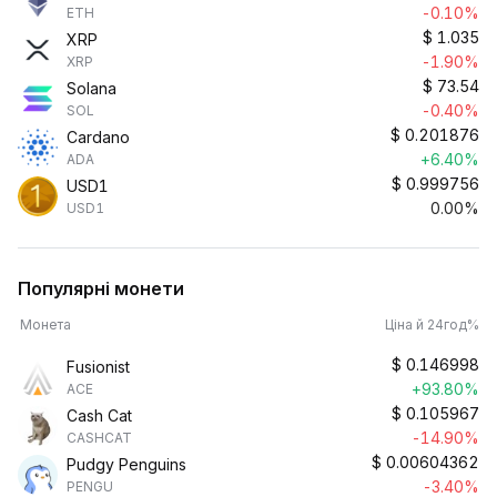
-0.10%
ETH
$
1.035
XRP
-1.90%
XRP
$
73.54
Solana
-0.40%
SOL
$
0.201876
Cardano
+6.40%
ADA
$
0.999756
USD1
0.00%
USD1
Популярні монети
Монета
Ціна й 24год%
$
0.146998
Fusionist
+93.80%
ACE
$
0.105967
Cash Cat
-14.90%
CASHCAT
$
0.00604362
Pudgy Penguins
-3.40%
PENGU