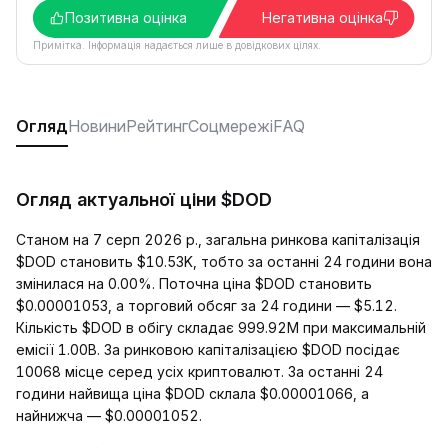
Позитивна оцінка
Негативна оцінка
Примітка. Інформація надається лише в довідкових цілях.
Огляд
Новини
Рейтинг
Соцмережі
FAQ
Огляд актуальної ціни $DOD
Станом на 7 серп 2026 р., загальна ринкова капіталізація
$DOD становить $10.53K, тобто за останні 24 години вона
змінилася на 0.00%. Поточна ціна $DOD становить
$0.00001053, а торговий обсяг за 24 години — $5.12.
Кількість $DOD в обігу складає 999.92M при максимальній
емісії 1.00B. За ринковою капіталізацією $DOD посідає
10068 місце серед усіх криптовалют. За останні 24
години найвища ціна $DOD склала $0.00001066, а
найнижча — $0.00001052.