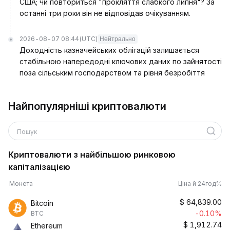
США; чи повториться "прокляття слабкого липня"? За
останні три роки він не відповідав очікуванням.
2026-08-07 08:44
(UTC)
Нейтрально
Доходність казначейських облігацій залишається
стабільною напередодні ключових даних по зайнятості
поза сільським господарством та рівня безробіття
Найпопулярніші криптовалюти
Пошук
Криптовалюти з найбільшою ринковою
капіталізацією
Монета
Ціна й 24год%
$
64,839.00
Bitcoin
-0.10%
BTC
$
1,912.74
Ethereum