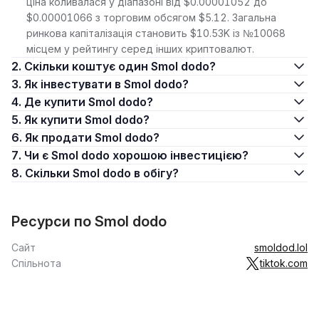
ціна коливалася у діапазоні від $0.00001052 до
$0.00001066 з торговим обсягом $5.12. Загальна
ринкова капіталізація становить $10.53K із №10068
місцем у рейтингу серед інших криптовалют.
2. Скільки коштує один Smol dodo?
3. Як інвестувати в Smol dodo?
4. Де купити Smol dodo?
5. Як купити Smol dodo?
6. Як продати Smol dodo?
7. Чи є Smol dodo хорошою інвестицією?
8. Скільки Smol dodo в обігу?
Ресурси по Smol dodo
Сайт
smoldod.lol
Спільнота
tiktok.com