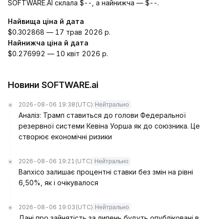
SOFTWARE.AI склала $--, а найнижча — $--.
Найвища ціна й дата
$0.302868 — 17 трав 2026 р.
Найнижча ціна й дата
$0.276992 — 10 квіт 2026 р.
Новини SOFTWARE.ai
2026-08-06 19:38
(UTC)
Нейтрально
Аналіз: Трамп ставиться до голови Федеральної
резервної системи Кевіна Уорша як до союзника. Це
створює економічні ризики
2026-08-06 19:21
(UTC)
Нейтрально
Banxico залишає процентні ставки без змін на рівні
6,50%, як і очікувалося
2026-08-06 19:03
(UTC)
Нейтрально
Дані про зайнятість за липень будуть опубліковані в