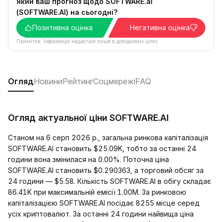
Який ваш прогноз щодо SOFTWARE.ai
(SOFTWARE.AI) на сьогодні?
Позитивна оцінка
Негативна оцінка
Примітка. Інформація надається лише в довідкових цілях.
Огляд
Новини
Рейтинг
Соцмережі
FAQ
Огляд актуальної ціни SOFTWARE.AI
Станом на 6 серп 2026 р., загальна ринкова капіталізація
SOFTWARE.AI становить $25.09K, тобто за останні 24
години вона змінилася на 0.00%. Поточна ціна
SOFTWARE.AI становить $0.290363, а торговий обсяг за
24 години — $5.58. Кількість SOFTWARE.AI в обігу складає
86.41K при максимальній емісії 1.00M. За ринковою
капіталізацією SOFTWARE.AI посідає 8255 місце серед
усіх криптовалют. За останні 24 години найвища ціна