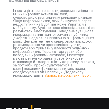
Відмова від відповідальності
Інвестиції в криптовалюти, зокрема купівля та
інших цифрових активів на Bybit,
супроводжуються значним ринковим ризиком.
Якщо цифровий актив, який ви шукаєте, зараз
недоступний на Bybit, він може з’явитися в
майбутньому. Bybit не несе відповідальності за
результати інвестування. Наведена тут цінова
інформація та інші дані отримані з публічних
джерел і надаються виключно в інформаційних
цілях. Цей контент не є фінансовою порадою,
рекомендацією чи пропозицією купити,
продати або тримати у власності будь-який
цифровий актив. Перш як торгувати або
володіти цифровими активами, інвестори
мають ретельно оцінити своє фінансове
становище й толерантність до ризику, а також,
за потреби, проконсультуватися з
кваліфікованими фахівцями з питань права,
оподаткування чи інвестицій. Додаткову
інформацію див. в
Умовах використання Bybit
.