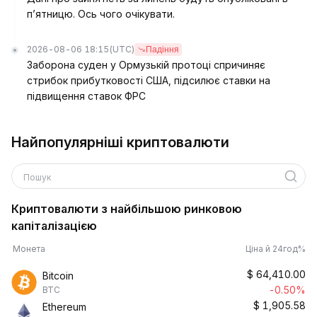
п’ятницю. Ось чого очікувати.
2026-08-06 18:15
(UTC)
Падіння
Заборона суден у Ормузькій протоці спричиняє
стрибок прибутковості США, підсилює ставки на
підвищення ставок ФРС
Найпопулярніші криптовалюти
Пошук
Криптовалюти з найбільшою ринковою
капіталізацією
Монета
Ціна й 24год%
$
64,410.00
Bitcoin
-0.50%
BTC
$
1,905.58
Ethereum