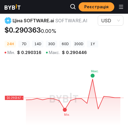
Реєстрація
Ціни криптовалют
Ціна SOFTWARE.ai SOFTWARE.AI
Ціна SOFTWARE.ai
SOFTWARE.AI
USD
$0.290363
0.00%
24H
7D
14D
30D
60D
200D
1Y
Мін.
$
0.290316
Макс.
$
0.290446