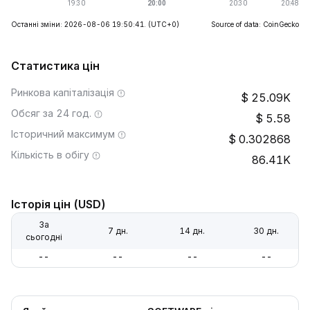
Останні зміни: 2026-08-06 19:50:41.
(UTC+0)
Source of data: CoinGecko
Статистика цін
Ринкова капіталізація
25.09K
Обсяг за 24 год.
5.58
Історичний максимум
0.302868
Кількість в обігу
86.41K
Історія цін (USD)
За
7 дн.
14 дн.
30 дн.
сьогодні
--
--
--
--