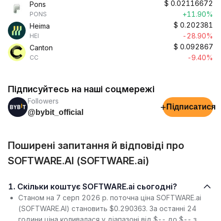
$
0.02116672
Pons
+11.90%
PONS
$
0.202381
Heima
-28.90%
HEI
$
0.092867
Canton
-9.40%
CC
Підписуйтесь на наші соцмережі
Followers
+
Підписатися
@bybit_official
Поширені запитання й відповіді про
SOFTWARE.AI (SOFTWARE.ai)
1. Скільки коштує SOFTWARE.ai сьогодні?
Станом на 7 серп 2026 р. поточна ціна SOFTWARE.ai
(SOFTWARE.AI) становить $0.290363. За останні 24
години ціна коливалася у діапазоні від $-- до $-- з