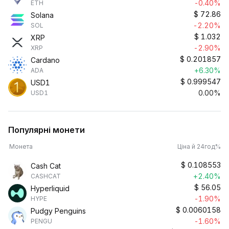
-0.40%
ETH
$
72.86
Solana
-2.20%
SOL
$
1.032
XRP
-2.90%
XRP
$
0.201857
Cardano
+6.30%
ADA
$
0.999547
USD1
0.00%
USD1
Популярні монети
Монета
Ціна й 24год%
$
0.108553
Cash Cat
+2.40%
CASHCAT
$
56.05
Hyperliquid
-1.90%
HYPE
$
0.0060158
Pudgy Penguins
-1.60%
PENGU