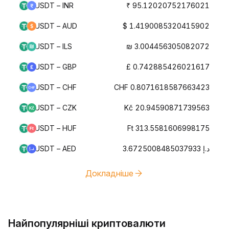
USDT – INR
₹ 95.12020752176021
USDT – AUD
$ 1.4190085320415902
USDT – ILS
₪ 3.004456305082072
USDT – GBP
£ 0.742885426021617
USDT – CHF
CHF 0.8071618587663423
USDT – CZK
Kč 20.94590871739563
USDT – HUF
Ft 313.5581606998175
USDT – AED
د.إ 3.6725008485037933
Докладніше
Найпопулярніші криптовалюти