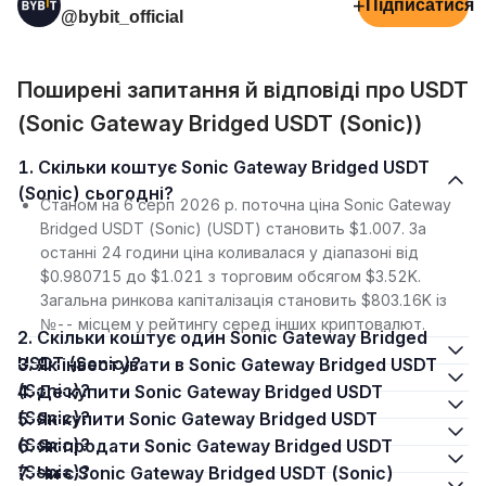
+
Підписатися
@bybit_official
Поширені запитання й відповіді про USDT
(Sonic Gateway Bridged USDT (Sonic))
1. Скільки коштує Sonic Gateway Bridged USDT
(Sonic) сьогодні?
Станом на 6 серп 2026 р. поточна ціна Sonic Gateway
Bridged USDT (Sonic) (USDT) становить $1.007. За
останні 24 години ціна коливалася у діапазоні від
$0.980715 до $1.021 з торговим обсягом $3.52K.
Загальна ринкова капіталізація становить $803.16K із
№-- місцем у рейтингу серед інших криптовалют.
2. Скільки коштує один Sonic Gateway Bridged
USDT (Sonic)?
3. Як інвестувати в Sonic Gateway Bridged USDT
(Sonic)?
4. Де купити Sonic Gateway Bridged USDT
(Sonic)?
5. Як купити Sonic Gateway Bridged USDT
(Sonic)?
6. Як продати Sonic Gateway Bridged USDT
(Sonic)?
7. Чи є Sonic Gateway Bridged USDT (Sonic)