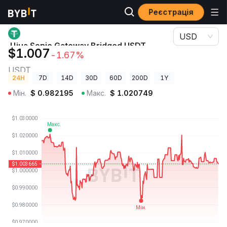
Реєстрація
Ціни криптовалют
Ціна Sonic Gateway Bridged USDT (Sonic) USDT
USD
Ціна Sonic Gateway Bridged USDT
$1.007
-1.67%
(Sonic)
USDT
24H
7D
14D
30D
60D
200D
1Y
Мін.
$
0.982195
Макс.
$
1.020749