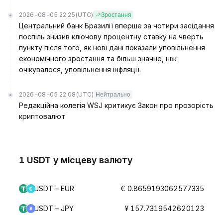
2026-08-05 22:25
(UTC)
Зростання
Центральний банк Бразилії вперше за чотири засідання
поспіль знизив ключову процентну ставку на чверть
пункту після того, як нові дані показали уповільнення
економічного зростання та більш значне, ніж
очікувалося, уповільнення інфляції.
2026-08-05 22:08
(UTC)
Нейтрально
Редакційна колегія WSJ критикує Закон про прозорість
криптовалют
1 USDT у місцеву валюту
USDT – EUR
€ 0.8659193062577335
USDT – JPY
¥ 157.7319542620123