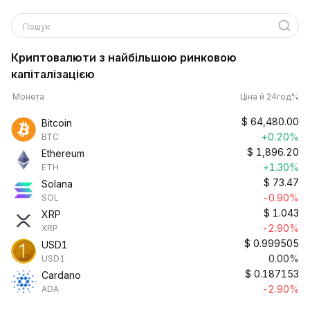
Пошук
Криптовалюти з найбільшою ринковою
капіталізацією
Монета
Ціна й 24год%
$
64,480.00
Bitcoin
+0.20%
BTC
$
1,896.20
Ethereum
+1.30%
ETH
$
73.47
Solana
-0.90%
SOL
$
1.043
XRP
-2.90%
XRP
$
0.999505
USD1
0.00%
USD1
$
0.187153
Cardano
-2.90%
ADA