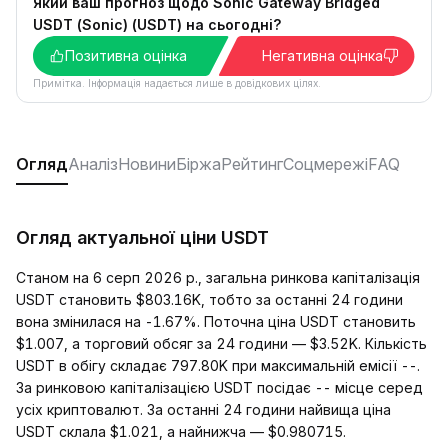
Який ваш прогноз щодо Sonic Gateway Bridged
USDT (Sonic) (USDT) на сьогодні?
Позитивна оцінка
Негативна оцінка
Примітка. Інформація надається лише в довідкових цілях.
Огляд
Аналіз
Новини
Біржа
Рейтинг
Соцмережі
FAQ
Огляд актуальної ціни USDT
Станом на 6 серп 2026 р., загальна ринкова капіталізація
USDT становить $803.16K, тобто за останні 24 години
вона змінилася на -1.67%. Поточна ціна USDT становить
$1.007, а торговий обсяг за 24 години — $3.52K. Кількість
USDT в обігу складає 797.80K при максимальній емісії --.
За ринковою капіталізацією USDT посідає -- місце серед
усіх криптовалют. За останні 24 години найвища ціна
USDT склала $1.021, а найнижча — $0.980715.