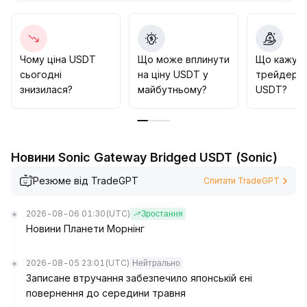
довгостроковій цінності потужну підтримку
.
На рівні регулювання, прискорення законодавчих
ініціатив у США і підтримка провідних установ
багатовалютної екосистеми сприяє відновленню
Чому ціна USDT
Що може вплинути
Що кажут
довіри ринку
.
сьогодні
на ціну USDT у
трейдери 
Стратегічна рекомендація: у короткостроковій
знизилася?
майбутньому?
USDT?
перспективі слід бути обережним щодо ринкових
коливань і потенційних шоків ліквідності; у
середньо- та довгостроковій перспективі
домінування USDT залишиться незмінним, тож при
Новини Sonic Gateway Bridged USDT (Sonic)
відхиленні ціни від прив'язки розумно розглядати
можливість купівлі на падінні
.
Резюме від TradeGPT
Спитати TradeGPT
2026-08-06 01:30
(UTC)
Зростання
Новини Планети Морнінг
2026-08-05 23:01
(UTC)
Нейтрально
Записане втручання забезпечило японській єні
повернення до середини травня