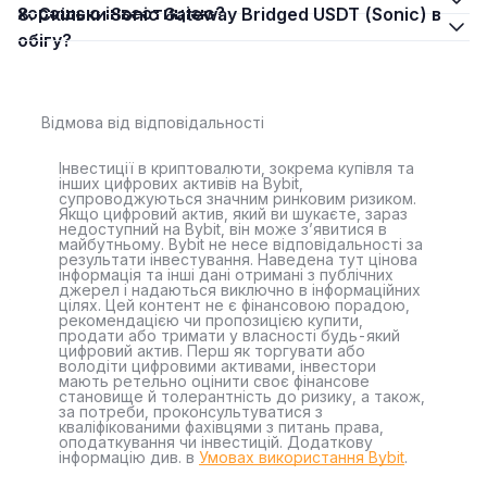
хорошою інвестицією?
8. Скільки Sonic Gateway Bridged USDT (Sonic) в
обігу?
Відмова від відповідальності
Інвестиції в криптовалюти, зокрема купівля та
інших цифрових активів на Bybit,
супроводжуються значним ринковим ризиком.
Якщо цифровий актив, який ви шукаєте, зараз
недоступний на Bybit, він може з’явитися в
майбутньому. Bybit не несе відповідальності за
результати інвестування. Наведена тут цінова
інформація та інші дані отримані з публічних
джерел і надаються виключно в інформаційних
цілях. Цей контент не є фінансовою порадою,
рекомендацією чи пропозицією купити,
продати або тримати у власності будь-який
цифровий актив. Перш як торгувати або
володіти цифровими активами, інвестори
мають ретельно оцінити своє фінансове
становище й толерантність до ризику, а також,
за потреби, проконсультуватися з
кваліфікованими фахівцями з питань права,
оподаткування чи інвестицій. Додаткову
інформацію див. в
Умовах використання Bybit
.