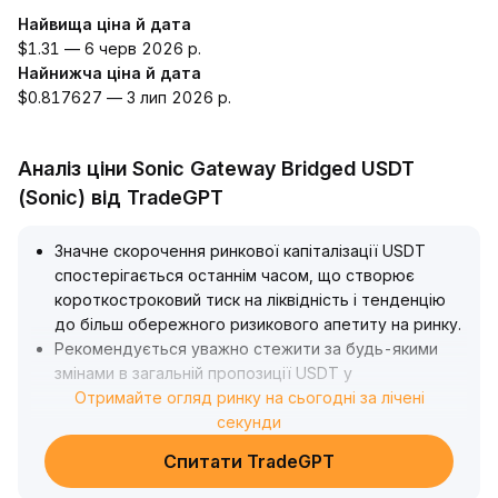
Найвища ціна й дата
$1.31 — 6 черв 2026 р.
Найнижча ціна й дата
$0.817627 — 3 лип 2026 р.
Аналіз ціни Sonic Gateway Bridged USDT
(Sonic) від TradeGPT
Значне скорочення ринкової капіталізації USDT
спостерігається останнім часом, що створює
короткостроковий тиск на ліквідність і тенденцію
до більш обережного ризикового апетиту на ринку
.
Рекомендується уважно стежити за будь-якими
змінами в загальній пропозиції USDT у
короткостроковій перспективі, які можуть
Отримайте огляд ринку на сьогодні за лічені
спричинити ризики ліквідності
секунди
.
Водночас, на основних блокчейнах, таких як TRON,
Спитати TradeGPT
попит на USDT та активність застосувань
залишаються стабільно високими, що надає його