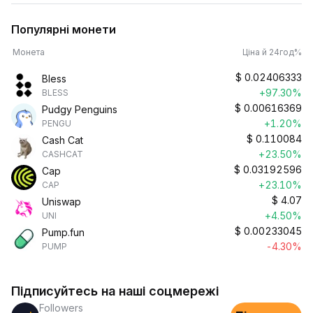
Популярні монети
Монета
Ціна й 24год%
$
0.02406333
Bless
+97.30%
BLESS
$
0.00616369
Pudgy Penguins
+1.20%
PENGU
$
0.110084
Cash Cat
+23.50%
CASHCAT
$
0.03192596
Cap
+23.10%
CAP
$
4.07
Uniswap
+4.50%
UNI
$
0.00233045
Pump.fun
-4.30%
PUMP
Підписуйтесь на наші соцмережі
Followers