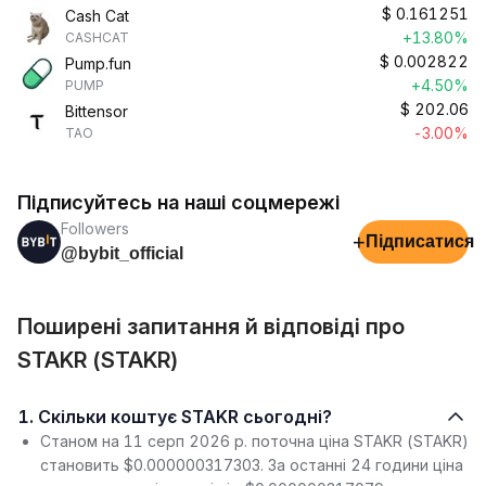
$
0.161251
Cash Cat
+13.80%
CASHCAT
$
0.002822
Pump.fun
+4.50%
PUMP
$
202.06
Bittensor
-3.00%
TAO
Підписуйтесь на наші соцмережі
Followers
+
Підписатися
@bybit_official
Поширені запитання й відповіді про
STAKR (STAKR)
1. Скільки коштує STAKR сьогодні?
Станом на 11 серп 2026 р. поточна ціна STAKR (STAKR)
становить $0.000000317303. За останні 24 години ціна