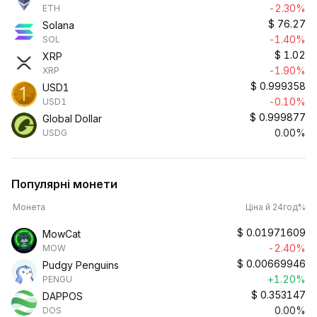
-2.30%
ETH
$
76.27
Solana
-1.40%
SOL
$
1.02
XRP
-1.90%
XRP
$
0.999358
USD1
-0.10%
USD1
$
0.999877
Global Dollar
0.00%
USDG
Популярні монети
Монета
Ціна й 24год%
$
0.01971609
MowCat
-2.40%
MOW
$
0.00669946
Pudgy Penguins
+1.20%
PENGU
$
0.353147
DAPPOS
0.00%
DOS