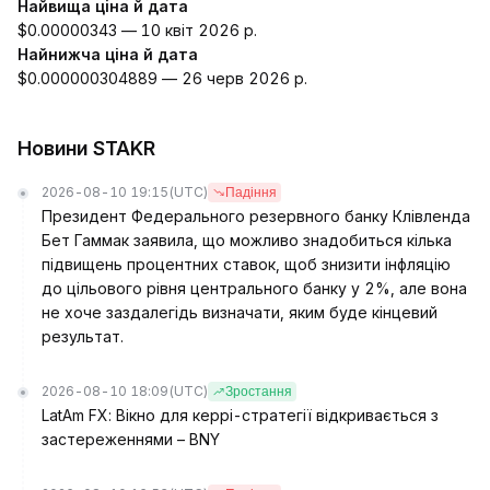
Найвища ціна й дата
$0.00000343 — 10 квіт 2026 р.
Найнижча ціна й дата
$0.000000304889 — 26 черв 2026 р.
Новини STAKR
2026-08-10 19:15
(UTC)
Падіння
Президент Федерального резервного банку Клівленда
Бет Гаммак заявила, що можливо знадобиться кілька
підвищень процентних ставок, щоб знизити інфляцію
до цільового рівня центрального банку у 2%, але вона
не хоче заздалегідь визначати, яким буде кінцевий
результат.
2026-08-10 18:09
(UTC)
Зростання
LatAm FX: Вікно для керрі-стратегії відкривається з
застереженнями – BNY