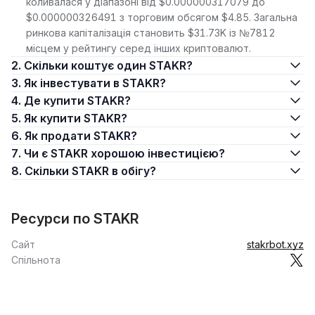
коливалася у діапазоні від $0.000000317079 до
$0.000000326491 з торговим обсягом $4.85. Загальна
ринкова капіталізація становить $31.73K із №7812
місцем у рейтингу серед інших криптовалют.
2. Скільки коштує один STAKR?
3. Як інвестувати в STAKR?
4. Де купити STAKR?
5. Як купити STAKR?
6. Як продати STAKR?
7. Чи є STAKR хорошою інвестицією?
8. Скільки STAKR в обігу?
Ресурси по STAKR
Сайт
stakrbot.xyz
Спільнота