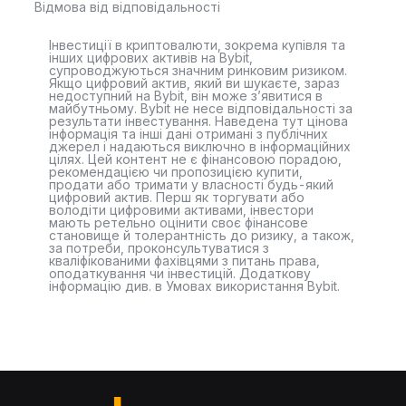
Відмова від відповідальності
Інвестиції в криптовалюти, зокрема купівля та
інших цифрових активів на Bybit,
супроводжуються значним ринковим ризиком.
Якщо цифровий актив, який ви шукаєте, зараз
недоступний на Bybit, він може з’явитися в
майбутньому. Bybit не несе відповідальності за
результати інвестування. Наведена тут цінова
інформація та інші дані отримані з публічних
джерел і надаються виключно в інформаційних
цілях. Цей контент не є фінансовою порадою,
рекомендацією чи пропозицією купити,
продати або тримати у власності будь-який
цифровий актив. Перш як торгувати або
володіти цифровими активами, інвестори
мають ретельно оцінити своє фінансове
становище й толерантність до ризику, а також,
за потреби, проконсультуватися з
кваліфікованими фахівцями з питань права,
оподаткування чи інвестицій. Додаткову
інформацію див. в Умовах використання Bybit.