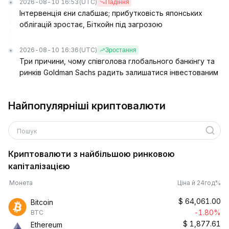
2026-08-10 16:53
(UTC)
Падіння
Інтервенція єни слабшає; прибутковість японських
облігацій зростає, Біткойн під загрозою
2026-08-10 16:36
(UTC)
Зростання
Три причини, чому співголова глобального банкінгу та
ринків Goldman Sachs радить залишатися інвестованим
Найпопулярніші криптовалюти
Пошук
Криптовалюти з найбільшою ринковою
капіталізацією
Монета
Ціна й 24год%
$
64,061.00
Bitcoin
-1.80%
BTC
$
1,877.61
Ethereum