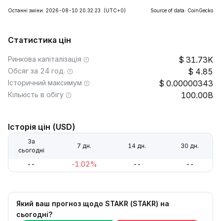
Останні зміни: 2026-08-10 20:32:23.
(UTC+0)
Source of data: CoinGecko
Статистика цін
Ринкова капіталізація
31.73K
Обсяг за 24 год.
4.85
Історичний максимум
0.00000343
Кількість в обігу
100.00B
Історія цін (USD)
За
7 дн.
14 дн.
30 дн.
сьогодні
--
-1.02%
--
--
Який ваш прогноз щодо STAKR (STAKR) на
сьогодні?