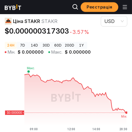
Реєстрація
Ціни криптовалют
Ціна STAKR STAKR
Ціна STAKR
STAKR
USD
$0.000000317303
-3.57%
24H
7D
14D
30D
60D
200D
1Y
Мін.
$
0.000000
Макс.
$
0.000000