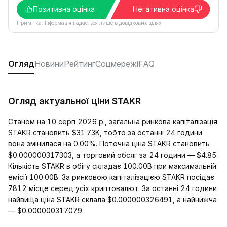
Позитивна оцінка
Негативна оцінка
Примітка. Інформація надається лише в довідкових цілях.
Огляд
Новини
Рейтинг
Соцмережі
FAQ
Огляд актуальної ціни STAKR
Станом на 10 серп 2026 р., загальна ринкова капіталізація
STAKR становить $31.73K, тобто за останні 24 години
вона змінилася на 0.00%. Поточна ціна STAKR становить
$0.000000317303, а торговий обсяг за 24 години — $4.85.
Кількість STAKR в обігу складає 100.00B при максимальній
емісії 100.00B. За ринковою капіталізацією STAKR посідає
7812 місце серед усіх криптовалют. За останні 24 години
найвища ціна STAKR склала $0.000000326491, а найнижча
— $0.000000317079.