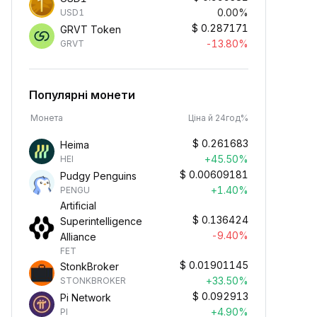
0.00%
USD1
$
0.287171
GRVT Token
-13.80%
GRVT
Популярні монети
Монета
Ціна й 24год%
$
0.261683
Heima
+45.50%
HEI
$
0.00609181
Pudgy Penguins
+1.40%
PENGU
Artificial
$
0.136424
Superintelligence
-9.40%
Alliance
FET
$
0.01901145
StonkBroker
+33.50%
STONKBROKER
$
0.092913
Pi Network
+4.90%
PI