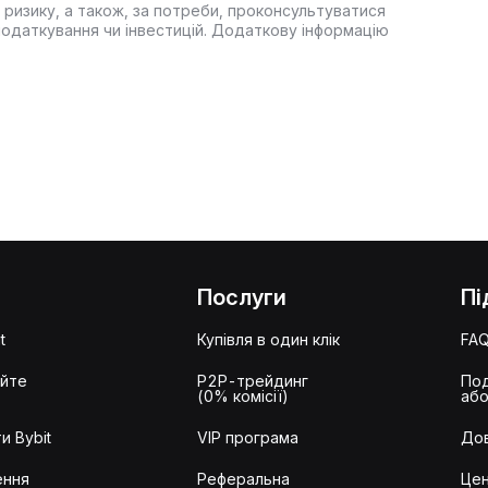
 ризику, а також, за потреби, проконсультуватися
оподаткування чи інвестицій. Додаткову інформацію
Послуги
Пі
t
Купівля в один клік
FA
айте
P2P-трейдинг
Под
(0% комісії)
або
и Bybit
VIP програма
Дов
ення
Реферальна
Цен