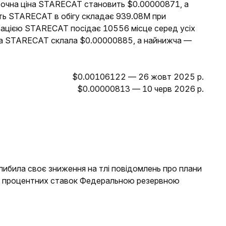
оточна ціна STARECAT становить $0.00000871, а
сть STARECAT в обігу складає 939.08M при
лізацією STARECAT посідає 10556 місце серед усіх
іна STARECAT склала $0.00000885, а найнижча —
$0.00106122 — 26 жовт 2025 р.
$0.00000813 — 10 черв 2026 р.
либила своє зниження на тлі повідомлень про плани
ня процентних ставок Федеральною резервною