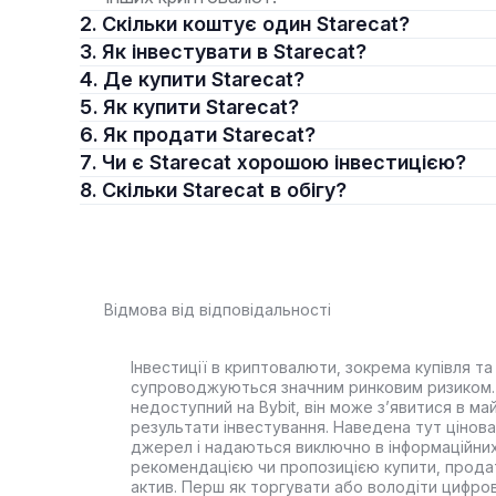
2. Скільки коштує один Starecat?
3. Як інвестувати в Starecat?
4. Де купити Starecat?
5. Як купити Starecat?
6. Як продати Starecat?
7. Чи є Starecat хорошою інвестицією?
8. Скільки Starecat в обігу?
Відмова від відповідальності
Інвестиції в криптовалюти, зокрема купівля та 
супроводжуються значним ринковим ризиком. 
недоступний на Bybit, він може з’явитися в ма
результати інвестування. Наведена тут цінова 
джерел і надаються виключно в інформаційних
рекомендацією чи пропозицією купити, прода
актив. Перш як торгувати або володіти цифро