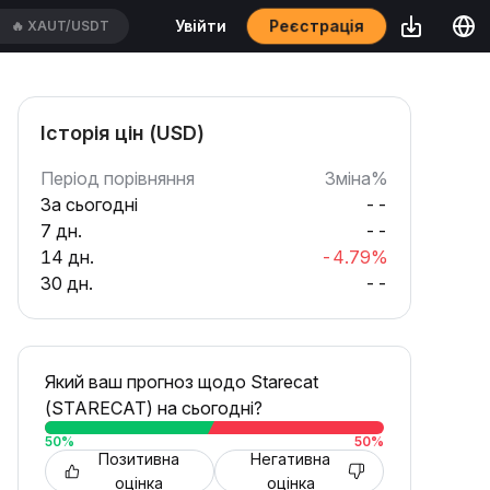
🔥
XAUT/USDT
Реєстрація
Увійти
🔥
UBERUSDT
Історія цін (USD)
Період порівняння
Зміна%
За сьогодні
--
7 дн.
--
14 дн.
-4.79%
30 дн.
--
Який ваш прогноз щодо Starecat
(STARECAT) на сьогодні?
50
%
50
%
Позитивна
Негативна
оцінка
оцінка