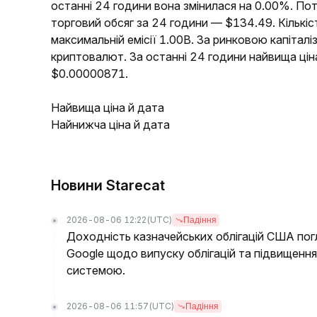
останні 24 години вона змінилася на 0.00%. П
торговий обсяг за 24 години — $134.49. Кількі
максимальній емісії 1.00B. За ринковою капіта
криптовалют. За останні 24 години найвища ц
$0.00000871.
Найвища ціна й дата
Найнижча ціна й дата
Новини Starecat
2026-08-06 12:22
(UTC)
Падіння
Доходність казначейських облігацій США пог
Google щодо випуску облігацій та підвищен
системою.
2026-08-06 11:57
(UTC)
Падіння