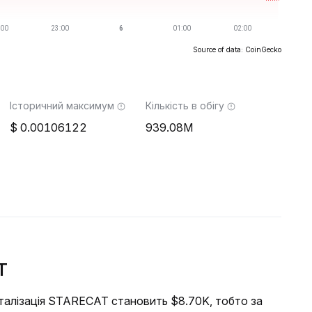
Source of data: CoinGecko
Історичний максимум
Кількість в обігу
0.00106122
939.08M
T
піталізація STARECAT становить $8.70K, тобто за