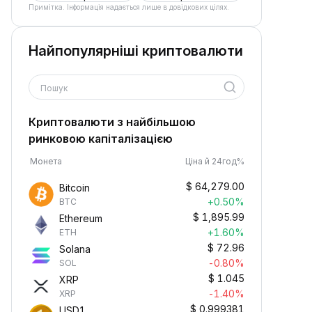
Примітка. Інформація надається лише в довідкових цілях.
Найпопулярніші криптовалюти
Пошук
Криптовалюти з найбільшою
ринковою капіталізацією
Монета
Ціна й 24год%
$
64,279.00
Bitcoin
+0.50%
BTC
$
1,895.99
Ethereum
+1.60%
ETH
$
72.96
Solana
-0.80%
SOL
$
1.045
XRP
-1.40%
XRP
$
0.999381
USD1