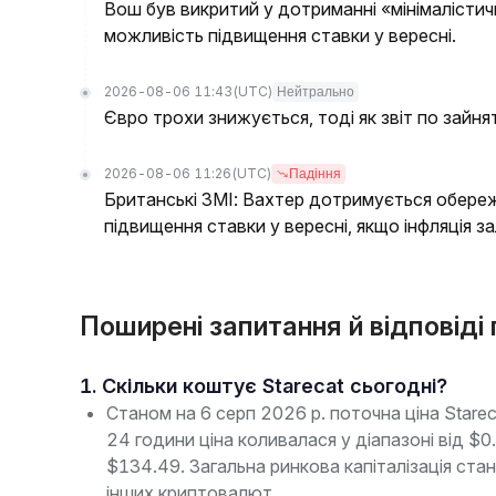
Вош був викритий у дотриманні «мінімалісти
можливість підвищення ставки у вересні.
2026-08-06 11:43
(UTC)
Нейтрально
Євро трохи знижується, тоді як звіт по зайн
2026-08-06 11:26
(UTC)
Падіння
Британські ЗМІ: Вахтер дотримується обереж
підвищення ставки у вересні, якщо інфляція
Поширені запитання й відповіді
1. Скільки коштує Starecat сьогодні?
Станом на 6 серп 2026 р. поточна ціна Star
24 години ціна коливалася у діапазоні від 
$134.49. Загальна ринкова капіталізація ст
інших криптовалют.