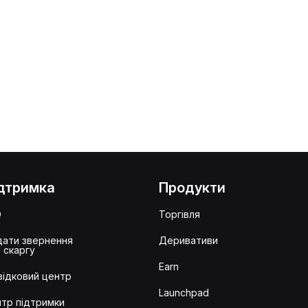
дтримка
Продукти
Q
Торгівля
ати звернення
Деривативи
 скаргу
Earn
ідковий центр
Launchpad
тр підтримки