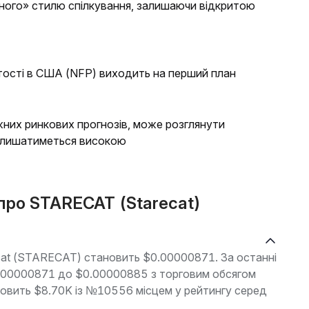
чного» стилю спілкування, залишаючи відкритою
ятості в США (NFP) виходить на перший план
них ринкових прогнозів, може розглянути
 залишатиметься високою
 про STARECAT (Starecat)
ecat (STARECAT) становить $0.00000871. За останні
$0.00000871 до $0.00000885 з торговим обсягом
ановить $8.70K із №10556 місцем у рейтингу серед