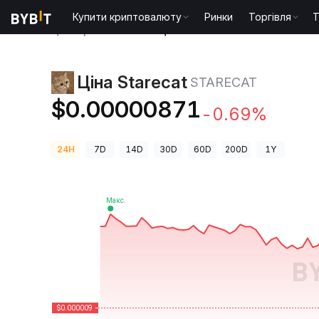
Купити криптовалюту
Ринки
Торгівля
T
Ціни криптовалют
Ціна Starecat STARECAT
Ціна Starecat
STARECAT
$0.00000871
-0.69%
24H
7D
14D
30D
60D
200D
1Y