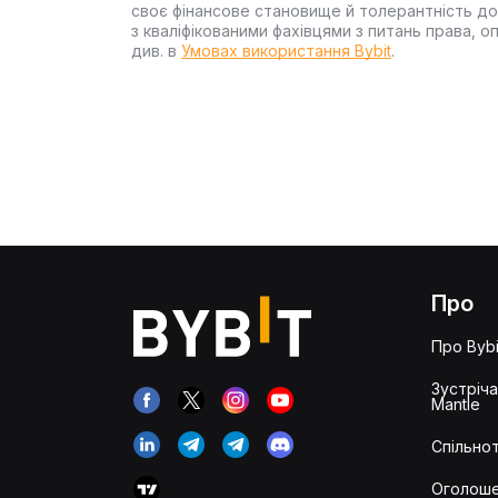
своє фінансове становище й толерантність до
з кваліфікованими фахівцями з питань права, 
див. в
Умовах використання Bybit
.
Про
Про Bybi
Зустріч
Mantle
Спільнот
Оголош