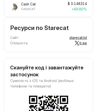
$
0.148314
Cash Cat
+69.80%
CASHCAT
Ресурси по Starecat
Сайт
starecat.lol
Спільнота
tr.ee
Скануйте код і завантажуйте
застосунок
Сумісність з iOS та Android (мобільні
телефони та планшети)