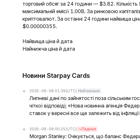
торговий обсяг за 24 години — $3.82. Кількіст
максимальній емісії 1.00B. За ринковою капіта
криптовалют. За останні 24 години найвища ц
$0.00000355.
Найвища ціна й дата
Найнижча ціна й дата
Новини Starpay Cards
2026-08-08 01:39
(UTC)
Нейтрально
Липневі дані по зайнятості поза сільським г
чіткої відповіді; «Нова новинна агенція Феде
ставок у вересні все ще залежить від інфляції
2026-08-08 00:25
(UTC)
Падіння
Morgan Stanley: Очікується, що баланс Федер