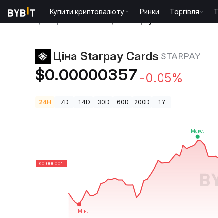
Купити криптовалюту
Ринки
Торгівля
T
Ціни криптовалют
Ціна Starpay Cards STARPAY
Ціна Starpay Cards
STARPAY
$0.00000357
-0.05%
24H
7D
14D
30D
60D
200D
1Y