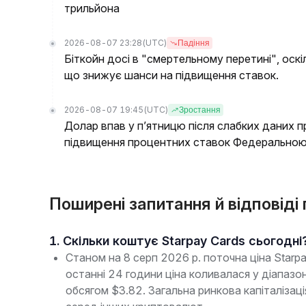
трильйона
2026-08-07 23:28
(UTC)
Падіння
Біткойн досі в "смертельному перетині", оскі
що знижує шанси на підвищення ставок.
2026-08-07 19:45
(UTC)
Зростання
Долар впав у п’ятницю після слабких даних п
підвищення процентних ставок Федерально
Поширені запитання й відповіді
1. Скільки коштує Starpay Cards сьогодні
Станом на 8 серп 2026 р. поточна ціна Star
останні 24 години ціна коливалася у діапаз
обсягом $3.82. Загальна ринкова капіталізац