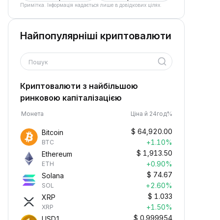
Примітка. Інформація надається лише в довідкових цілях.
Найпопулярніші криптовалюти
Пошук
Криптовалюти з найбільшою
ринковою капіталізацією
Монета
Ціна й 24год%
$
64,920.00
Bitcoin
+1.10%
BTC
$
1,913.50
Ethereum
+0.90%
ETH
$
74.67
Solana
+2.60%
SOL
$
1.033
XRP
+1.50%
XRP
$
0.999954
USD1