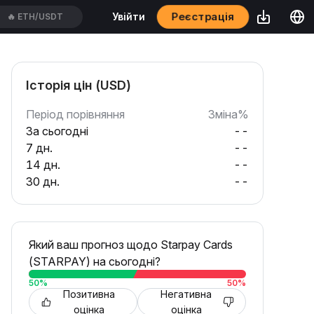
Реєстрація
Увійти
🔥
ETH/USDT
Історія цін (USD)
Період порівняння
Зміна%
За сьогодні
--
7 дн.
--
14 дн.
--
30 дн.
--
Який ваш прогноз щодо Starpay Cards
(STARPAY) на сьогодні?
50
%
50
%
Позитивна
Негативна
оцінка
оцінка