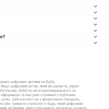
єю?
інших цифрових активів на Bybit,
Якщо цифровий актив, який ви шукаєте, зараз
йбутньому. Bybit не несе відповідальності за
інформація та інші дані отримані з публічних
 цілях. Цей контент не є фінансовою порадою,
ти або тримати у власності будь-який цифровий
вими активами, інвестори мають ретельно оцінити