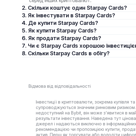
серед інших криптовалют.
2. Скільки коштує один Starpay Cards?
3. Як інвестувати в Starpay Cards?
4. Де купити Starpay Cards?
5. Як купити Starpay Cards?
6. Як продати Starpay Cards?
7. Чи є Starpay Cards хорошою інвестиці
8. Скільки Starpay Cards в обігу?
Відмова від відповідальності
Інвестиції в криптовалюти, зокрема купівля та 
супроводжуються значним ринковим ризиком. 
недоступний на Bybit, він може з’явитися в ма
результати інвестування. Наведена тут цінова 
джерел і надаються виключно в інформаційних
рекомендацією чи пропозицією купити, прода
актив. Перш як торгувати або володіти цифро