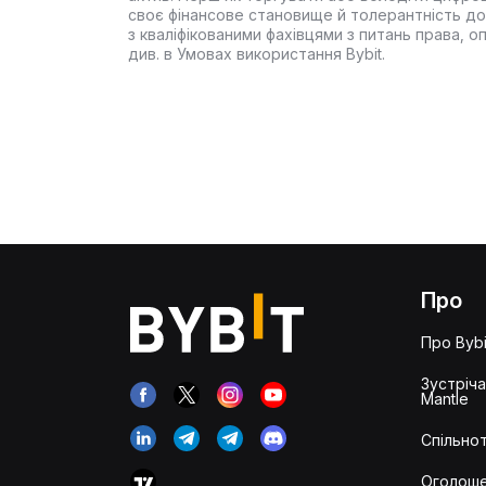
своє фінансове становище й толерантність до
з кваліфікованими фахівцями з питань права, 
див. в Умовах використання Bybit.
Про
Про Bybi
Зустріч
Mantle
Спільнот
Оголош