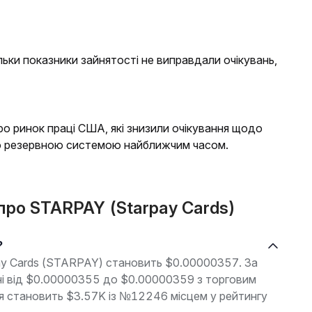
льки показники зайнятості не виправдали очікувань,
ро ринок праці США, які знизили очікування щодо
ю резервною системою найближчим часом.
 про STARPAY (Starpay Cards)
?
pay Cards (STARPAY) становить $0.00000357. За
оні від $0.00000355 до $0.00000359 з торговим
ія становить $3.57K із №12246 місцем у рейтингу