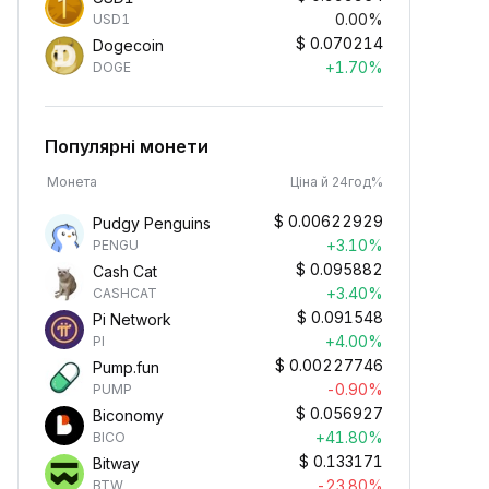
0.00%
USD1
$
0.070214
Dogecoin
+1.70%
DOGE
Популярні монети
Монета
Ціна й 24год%
$
0.00622929
Pudgy Penguins
+3.10%
PENGU
$
0.095882
Cash Cat
+3.40%
CASHCAT
$
0.091548
Pi Network
+4.00%
PI
$
0.00227746
Pump.fun
-0.90%
PUMP
$
0.056927
Biconomy
+41.80%
BICO
$
0.133171
Bitway
-23.80%
BTW