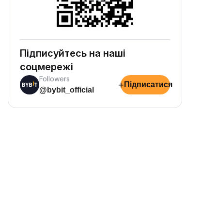
Підписуйтесь на наші
соцмережі
Followers
+
Підписатися
@bybit_official