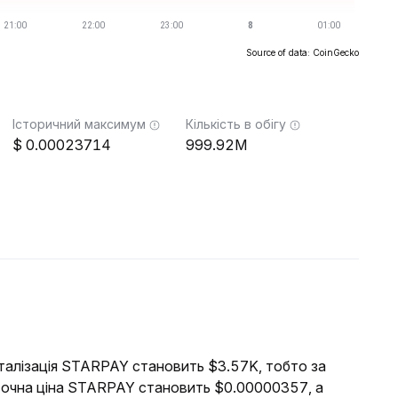
Source of data: CoinGecko
Історичний максимум
Кількість в обігу
0.00023714
999.92M
італізація STARPAY становить $3.57K, тобто за
оточна ціна STARPAY становить $0.00000357, а