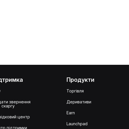
дтримка
Продукти
Q
Торгівля
ати звернення
Деривативи
 скаргу
Earn
ідковий центр
Launchpad
тр підтримки