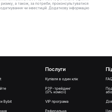
 ризику, а також, за потреби, проконсультуватися
оподаткування чи інвестицій. Додаткову інформацію
Послуги
Пі
t
Купівля в один клік
FA
айте
P2P-трейдинг
Под
(0% комісії)
або
и Bybit
VIP програма
Дов
ення
Реферальна
Цен