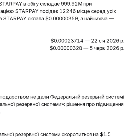
ь STARPAY в обігу складає 999.92M при
лізацією STARPAY посідає 12246 місце серед усіх
іна STARPAY склала $0.00000359, а найнижча —
$0.00023714 — 22 січ 2026 р.
$0.00000328 — 5 черв 2026 р.
осподарством не дали Федеральній резервній системі
ральної резервної системи»: рішення про підвищення
.
альної резервної системи скоротиться на $1.5