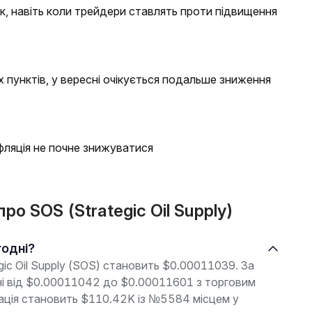
к, навіть коли трейдери ставлять проти підвищення
х пунктів, у вересні очікується подальше зниження
фляція не почне знижуватися
ро SOS (Strategic Oil Supply)
годні?
gic Oil Supply (SOS) становить $0.00011039. За
оні від $0.00011042 до $0.00011601 з торговим
зація становить $110.42K із №5584 місцем у