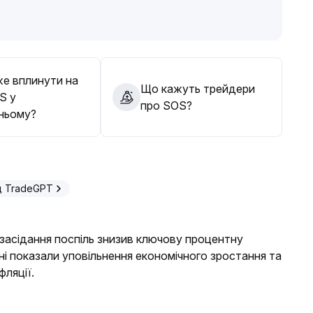
ив важливих технічних рівнів (наприклад, діапазон 0
.
ктивів, та не слідувати емоціям або поспішним
е вплинути на
Що кажуть трейдери
S у
про SOS?
ньому?
д TradeGPT
 засідання поспіль знизив ключову процентну
дані показали уповільнення економічного зростання та
фляції.