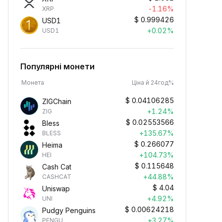
-1.16%
XRP
$
0.999426
USD1
+0.02%
USD1
Популярні монети
Монета
Ціна й 24год%
$
0.04106285
ZIGChain
+1.24%
ZIG
$
0.02553566
Bless
+135.67%
BLESS
$
0.266077
Heima
+104.73%
HEI
$
0.115648
Cash Cat
+44.88%
CASHCAT
$
4.04
Uniswap
+4.92%
UNI
$
0.00624218
Pudgy Penguins
+3.27%
PENGU