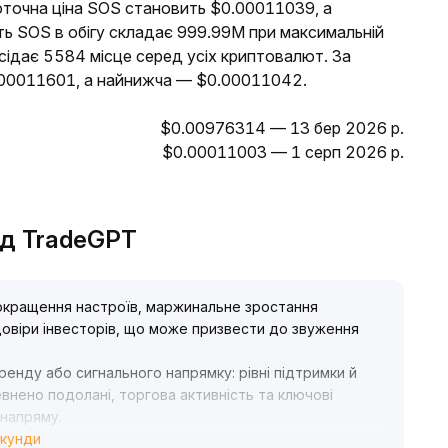
оточна ціна SOS становить $0.00011039, а
ть SOS в обігу складає 999.99M при максимальній
осідає 5584 місце серед усіх криптовалют. За
.00011601, а найнижча — $0.00011042.
$0.00976314 — 13 бер 2026 р.
$0.00011003 — 1 серп 2026 р.
 від TradeGPT
покращення настроїв, маржинальне зростання
довіри інвесторів, що може призвести до звуження
ренду або сигнального напрямку: рівні підтримки й
внено подолані, торгова активність та ключові
 напряму
.
екунди
і залишатися спостережливими, терпляче чекати на