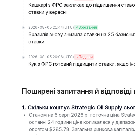
Кашкарі з ФРС закликає до підвищення ставо
ставки у вересні
2026-08-05 21:44
(UTC)
Зростання
Бразилія знову знизила ставки на 25 базисни
ставки
2026-08-05 20:06
(UTC)
Падіння
Кук з ФРС готовий підвищити ставки, якщо ін
Поширені запитання й відповіді п
1. Скільки коштує Strategic Oil Supply сьо
Станом на 6 серп 2026 р. поточна ціна Strate
останні 24 години ціна коливалася у діапаз
обсягом $285.78. Загальна ринкова капіталі