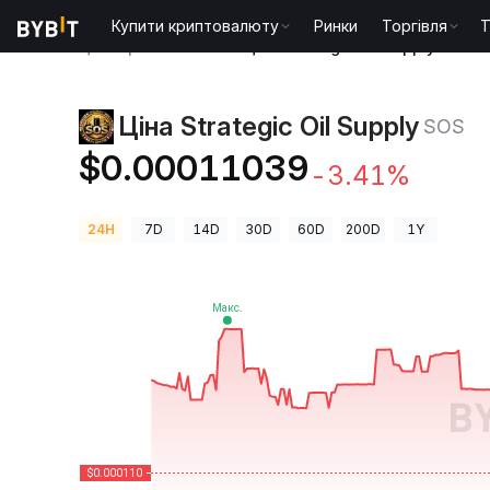
Купити криптовалюту
Ринки
Торгівля
T
Ціни криптовалют
Ціна Strategic Oil Supply SOS
Ціна Strategic Oil Supply
SOS
$0.00011039
-3.41%
24H
7D
14D
30D
60D
200D
1Y