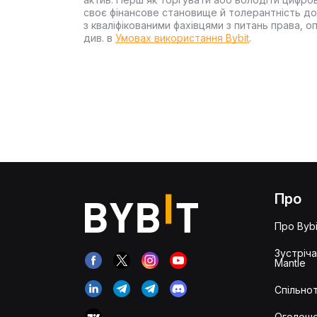
своє фінансове становище й толерантність до
з кваліфікованими фахівцями з питань права, 
див. в
Умовах використання Bybit
.
Про
Про Bybi
Зустріч
Mantle
Спільнот
Оголош