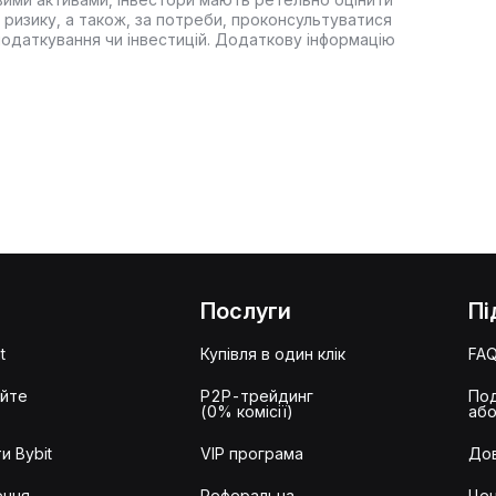
 ризику, а також, за потреби, проконсультуватися
оподаткування чи інвестицій. Додаткову інформацію
Послуги
Пі
t
Купівля в один клік
FA
айте
P2P-трейдинг
Под
(0% комісії)
або
и Bybit
VIP програма
Дов
ення
Реферальна
Цен