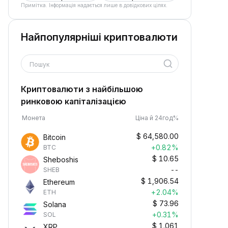
Примітка. Інформація надається лише в довідкових цілях.
Найпопулярніші криптовалюти
Пошук
Криптовалюти з найбільшою
ринковою капіталізацією
Монета
Ціна й 24год%
$
64,580.00
Bitcoin
+0.82%
BTC
$
10.65
Sheboshis
--
SHEB
$
1,906.54
Ethereum
+2.04%
ETH
$
73.96
Solana
+0.31%
SOL
$
1.061
XRP