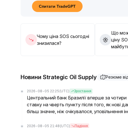
збільшення обсягів торгів та достовірний прор
Спитати TradeGPT
0005-0
.
0006) для прийняття рішень щодо розміщення а
прогнозам
.
Що мож
Чому ціна SOS сьогодні
ціну SO
знизилася?
майбут
Новини Strategic Oil Supply
Резюме ві
2026-08-05 22:25
(UTC)
Зростання
Центральний банк Бразилії вперше за чотири
ставку на чверть пункту після того, як нові 
більш значне, ніж очікувалося, уповільнення ін
2026-08-05 21:48
(UTC)
Падіння