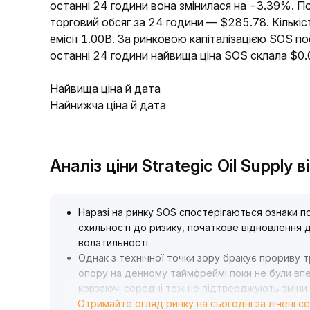
останні 24 години вона змінилася на -3.39%. П
торговий обсяг за 24 години — $285.78. Кількіс
емісії 1.00B. За ринковою капіталізацією SOS п
останні 24 години найвища ціна SOS склала $0
Найвища ціна й дата
Найнижча ціна й дата
Аналіз ціни Strategic Oil Supply
Наразі на ринку SOS спостерігаються ознаки 
схильності до ризику, початкове відновлення 
волатильності
.
Однак з технічної точки зору бракує прориву т
опору на денному таймфреймі поки не були впе
ковзаючі середні теж не підтверджують зміни
Отримайте огляд ринку на сьогодні за лічені с
Рекомендація: у короткостроковій перспектив