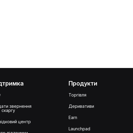
дтримка
Продукти
Q
Торгівля
ати звернення
Деривативи
 скаргу
Earn
ідковий центр
Launchpad
тр підтримки