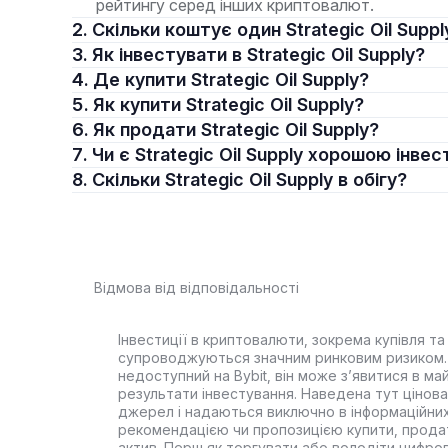
рейтингу серед інших криптовалют.
2. Скільки коштує один Strategic Oil Suppl
3. Як інвестувати в Strategic Oil Supply?
4. Де купити Strategic Oil Supply?
5. Як купити Strategic Oil Supply?
6. Як продати Strategic Oil Supply?
7. Чи є Strategic Oil Supply хорошою інве
8. Скільки Strategic Oil Supply в обігу?
Відмова від відповідальності
Інвестиції в криптовалюти, зокрема купівля та 
супроводжуються значним ринковим ризиком. 
недоступний на Bybit, він може з’явитися в ма
результати інвестування. Наведена тут цінова 
джерел і надаються виключно в інформаційних
рекомендацією чи пропозицією купити, прода
актив. Перш як торгувати або володіти цифро