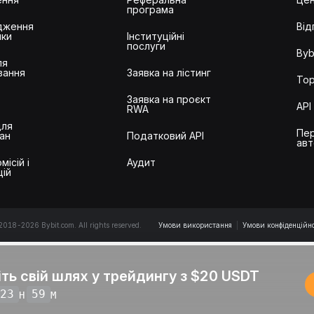
програма
дження
Від
ики
Інституційні
послуги
Byb
ля
вання
Заявка на лістинг
Тор
Заявка на проєкт
API
RWA
для
Пер
ан
Податковий API
авт
місій і
Аудит
цій
2018-2026 Bybit.com. All rights reserved.
Умови використання
|
Умови конфіденційно
іть свій шлях у трейдингу з $20 USDT
23
59
H
M