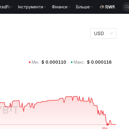
radFi
Інструменти
Фінанси
Більше
USD
Мін.
$
0.000110
Макс.
$
0.000116