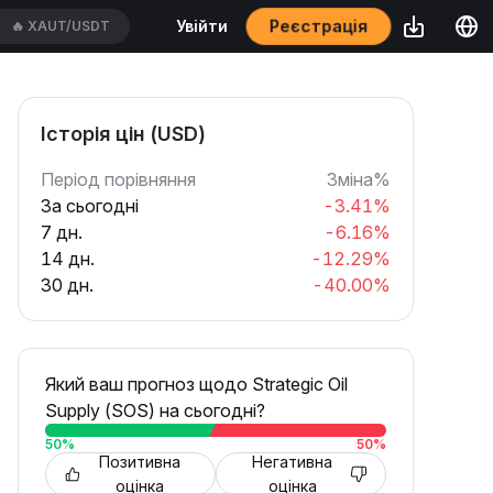
Реєстрація
Увійти
🔥
XAUT/USDT
Історія цін (USD)
Період порівняння
Зміна%
За сьогодні
-3.41%
7 дн.
-6.16%
14 дн.
-12.29%
30 дн.
-40.00%
Який ваш прогноз щодо Strategic Oil
Supply (SOS) на сьогодні?
50
%
50
%
Позитивна
Негативна
оцінка
оцінка