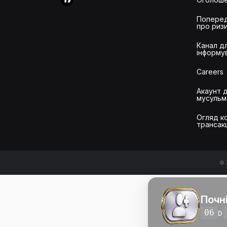
Попере
про риз
Канал д
інформу
Careers
Акаунт 
мусульм
Огляд ко
трансак
© 
Почн
06
D