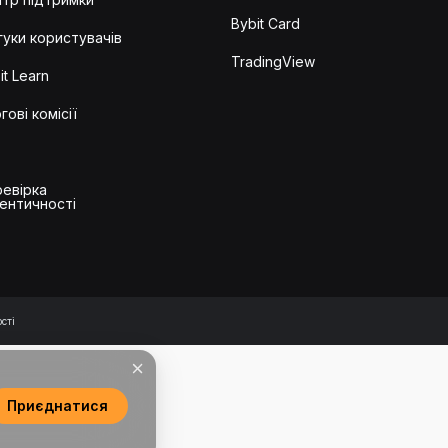
Bybit Card
гуки користувачів
TradingView
it Learn
гові комісії
евірка
ентичності
сті
Приєднатися