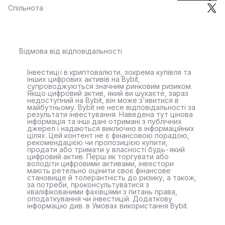
Спільнота
Відмова від відповідальності
Інвестиції в криптовалюти, зокрема купівля та
інших цифрових активів на Bybit,
супроводжуються значним ринковим ризиком.
Якщо цифровий актив, який ви шукаєте, зараз
недоступний на Bybit, він може з’явитися в
майбутньому. Bybit не несе відповідальності за
результати інвестування. Наведена тут цінова
інформація та інші дані отримані з публічних
джерел і надаються виключно в інформаційних
цілях. Цей контент не є фінансовою порадою,
рекомендацією чи пропозицією купити,
продати або тримати у власності будь-який
цифровий актив. Перш як торгувати або
володіти цифровими активами, інвестори
мають ретельно оцінити своє фінансове
становище й толерантність до ризику, а також,
за потреби, проконсультуватися з
кваліфікованими фахівцями з питань права,
оподаткування чи інвестицій. Додаткову
інформацію див. в Умовах використання Bybit.