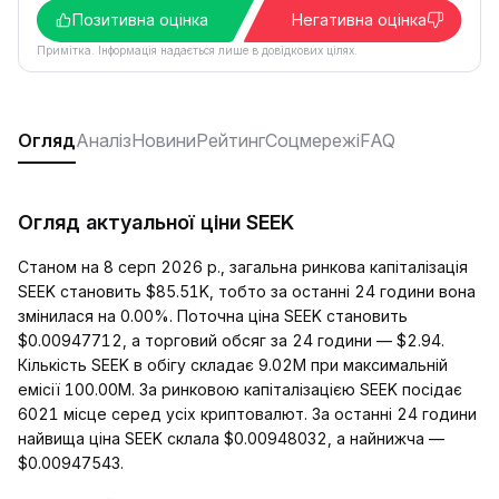
Позитивна оцінка
Негативна оцінка
Примітка. Інформація надається лише в довідкових цілях.
Огляд
Аналіз
Новини
Рейтинг
Соцмережі
FAQ
Огляд актуальної ціни SEEK
Станом на 8 серп 2026 р., загальна ринкова капіталізація
SEEK становить $85.51K, тобто за останні 24 години вона
змінилася на 0.00%. Поточна ціна SEEK становить
$0.00947712, а торговий обсяг за 24 години — $2.94.
Кількість SEEK в обігу складає 9.02M при максимальній
емісії 100.00M. За ринковою капіталізацією SEEK посідає
6021 місце серед усіх криптовалют. За останні 24 години
найвища ціна SEEK склала $0.00948032, а найнижча —
$0.00947543.