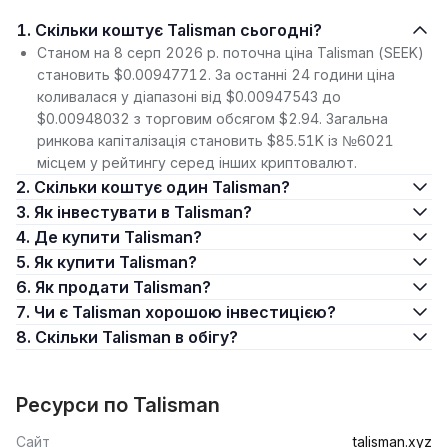
1. Скільки коштує Talisman сьогодні?
Станом на 8 серп 2026 р. поточна ціна Talisman (SEEK)
становить $0.00947712. За останні 24 години ціна
коливалася у діапазоні від $0.00947543 до
$0.00948032 з торговим обсягом $2.94. Загальна
ринкова капіталізація становить $85.51K із №6021
місцем у рейтингу серед інших криптовалют.
2. Скільки коштує один Talisman?
3. Як інвестувати в Talisman?
4. Де купити Talisman?
5. Як купити Talisman?
6. Як продати Talisman?
7. Чи є Talisman хорошою інвестицією?
8. Скільки Talisman в обігу?
Ресурси по Talisman
Сайт
talisman.xyz