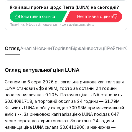
Який ваш прогноз щодо Terra (LUNA) на сьогодні?
Позитивна оцінка
Негативна оцінка
Примітка. Інформація надається лише в довідкових цілях.
Огляд
Аналіз
Новини
Торгівля
Біржа
Інвестиції
Рейтинг
Со
Огляд актуальної ціни LUNA
Станом на 6 серп 2026 р., загальна ринкова капіталізація
LUNA становить $28.98M, тобто за останні 24 години
вона змінилася на +0.10%. Поточна ціна LUNA становить
$0.04081718, а торговий обсяг за 24 години — $1.79M.
Кількість LUNA в обігу складає 709.98M при максимальній
емісії --. За ринковою капіталізацією LUNA посідає 647
місце серед усіх криптовалют. За останні 24 години
найвища ціна LUNA склала $0.0411906, а найнижча —