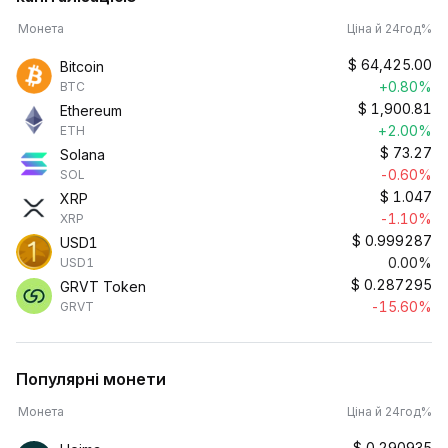
Монета
Ціна й 24год%
$
64,425.00
Bitcoin
+0.80%
BTC
$
1,900.81
Ethereum
+2.00%
ETH
$
73.27
Solana
-0.60%
SOL
$
1.047
XRP
-1.10%
XRP
$
0.999287
USD1
0.00%
USD1
$
0.287295
GRVT Token
-15.60%
GRVT
Популярні монети
Монета
Ціна й 24год%
$
0.290935