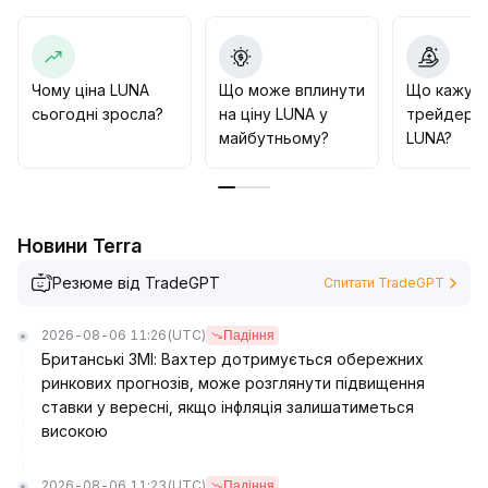
каталізаторів, таких як запуск основних блокчейн-
застосунків або стратегічне підвищення на рівні
політики
.
Чому ціна LUNA
Що може вплинути
Що кажут
сьогодні зросла?
на ціну LUNA у
трейдери 
майбутньому?
LUNA?
Новини Terra
Резюме від TradeGPT
Спитати TradeGPT
2026-08-06 11:26
(UTC)
Падіння
Британські ЗМІ: Вахтер дотримується обережних
ринкових прогнозів, може розглянути підвищення
ставки у вересні, якщо інфляція залишатиметься
високою
2026-08-06 11:23
(UTC)
Падіння