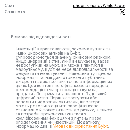
Сайт
phoenix.money
WhitePaper
Спільнота
Відмова від відповідальності
Інвестиції в криптовалюти, зокрема купівля та
інших цифрових активів на Bybit,
супроводжуються значним ринковим ризиком.
Якщо цифровий актив, який ви шукаєте, зараз
недоступний на Bybit, він може з’явитися в
майбутньому. Bybit не несе відповідальності за
результати інвестування. Наведена тут цінова
інформація та інші дані отримані з публічних
джерел і надаються виключно в інформаційних
цілях. Цей контент не є фінансовою порадою,
рекомендацією чи пропозицією купити,
продати або тримати у власності будь-який
цифровий актив. Перш як торгувати або
володіти цифровими активами, інвестори
мають ретельно оцінити своє фінансове
становище й толерантність до ризику, а також,
за потреби, проконсультуватися з
кваліфікованими фахівцями з питань права,
оподаткування чи інвестицій. Додаткову
інформацію див. в
Умовах використання Bybit
.