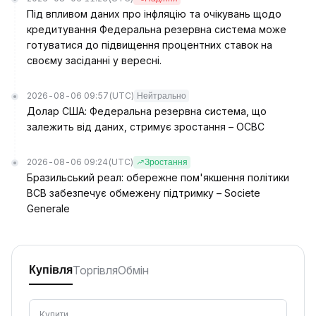
Під впливом даних про інфляцію та очікувань щодо
кредитування Федеральна резервна система може
готуватися до підвищення процентних ставок на
своєму засіданні у вересні.
2026-08-06 09:57
(UTC)
Нейтрально
Долар США: Федеральна резервна система, що
залежить від даних, стримує зростання – OCBC
2026-08-06 09:24
(UTC)
Зростання
Бразильський реал: обережне пом'якшення політики
BCB забезпечує обмежену підтримку – Societe
Generale
Торгівля
Обмін
Купівля
Купити