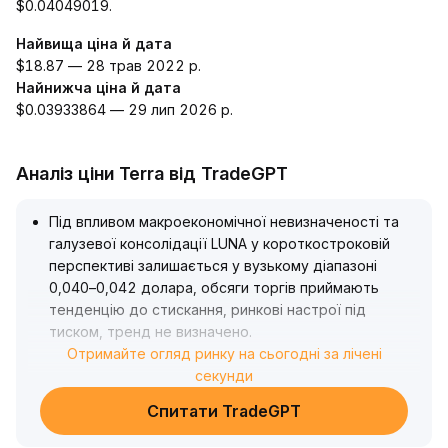
$0.04049019.
Найвища ціна й дата
$18.87 — 28 трав 2022 р.
Найнижча ціна й дата
$0.03933864 — 29 лип 2026 р.
Аналіз ціни Terra від TradeGPT
Під впливом макроекономічної невизначеності та
галузевої консолідації LUNA у короткостроковій
перспективі залишається у вузькому діапазоні
0,040–0,042 долара, обсяги торгів приймають
тенденцію до стискання, ринкові настрої під
тиском, тренд не визначено
.
Виходячи з поточного балансу між биків і ведмедів,
Отримайте огляд ринку на сьогодні за лічені
рекомендується слідкувати за проривом діапазону
секунди
та напрямком руху капіталу, діяти обережно у
Спитати TradeGPT
короткострокових угодах; для довгострокової
цінності слід чекати галузевих позитивних