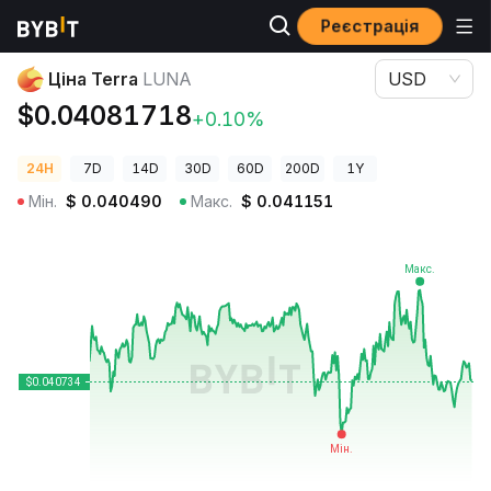
Реєстрація
Ціни криптовалют
Ціна Terra LUNA
Ціна Terra
LUNA
USD
$0.04081718
+0.10%
24H
7D
14D
30D
60D
200D
1Y
Мін.
$
0.040490
Макс.
$
0.041151