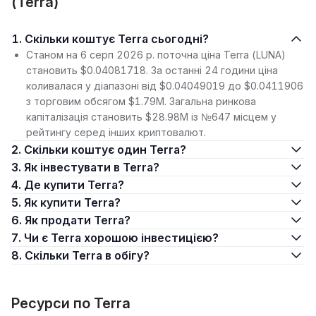
(Terra)
1. Скільки коштує Terra сьогодні?
Станом на 6 серп 2026 р. поточна ціна Terra (LUNA)
становить $0.04081718. За останні 24 години ціна
коливалася у діапазоні від $0.04049019 до $0.0411906
з торговим обсягом $1.79M. Загальна ринкова
капіталізація становить $28.98M із №647 місцем у
рейтингу серед інших криптовалют.
2. Скільки коштує один Terra?
3. Як інвестувати в Terra?
4. Де купити Terra?
5. Як купити Terra?
6. Як продати Terra?
7. Чи є Terra хорошою інвестицією?
8. Скільки Terra в обігу?
Ресурси по Terra