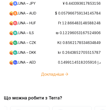
LUNA – JPY
¥ 6.443393617853156
LUNA – AUD
$ 0.057966759134145784
LUNA – HUF
Ft 12.866483148588248
LUNA – ILS
₪ 0.12296053167524906
LUNA – CZK
Kč 0.8562178534634849
LUNA – DKK
kr 0.2643852705515787
LUNA – AED
د.إ 0.1499114518205916
Докладніше
Що можна робити з Terra?