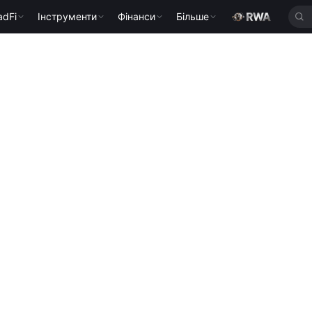
adFi
Інструменти
Фінанси
Більше