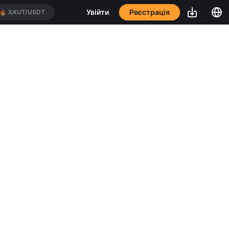
Реєстрація
Увійти
🔥
XAUT/USDT