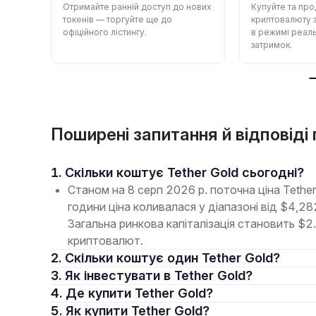
оди:
Отримайте ранній доступ до нових
Купуйте та пр
токенів — торгуйте ще до
криптовалюту з
ають.
офіційного лістингу.
в режимі реаль
затримок.
Поширені запитання й відповіді 
1. Скільки коштує Tether Gold сьогодні?
Станом на 8 серп 2026 р. поточна ціна Tethe
години ціна коливалася у діапазоні від $4,
Загальна ринкова капіталізація становить $2
криптовалют.
2. Скільки коштує один Tether Gold?
3. Як інвестувати в Tether Gold?
4. Де купити Tether Gold?
5. Як купити Tether Gold?