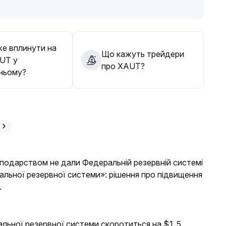
о зони 4250; ціль по зростанню 4400
.
переглянути
.
е вплинути на
Що кажуть трейдери
AUT у
про XAUT?
ньому?
осподарством не дали Федеральній резервній системі
ральної резервної системи»: рішення про підвищення
.
альної резервної системи скоротиться на $1.5