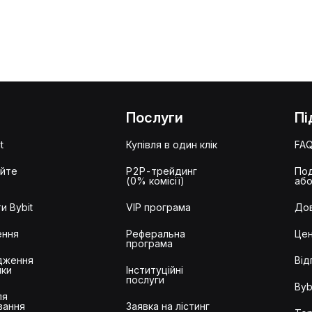
Послуги
Пі
t
Купівля в один клік
FA
айте
P2P-трейдинг
Под
(0% комісії)
або
и Bybit
VIP програма
Дов
ення
Реферальна
Цен
програма
дження
Від
ики
Інституційні
послуги
Byb
ля
вання
Заявка на лістинг