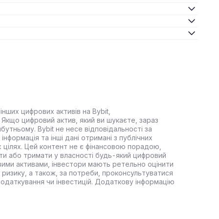
інших цифрових активів на Bybit,
Якщо цифровий актив, який ви шукаєте, зараз
йбутньому. Bybit не несе відповідальності за
інформація та інші дані отримані з публічних
 цілях. Цей контент не є фінансовою порадою,
ти або тримати у власності будь-який цифровий
вими активами, інвестори мають ретельно оцінити
 ризику, а також, за потреби, проконсультуватися
оподаткування чи інвестицій. Додаткову інформацію