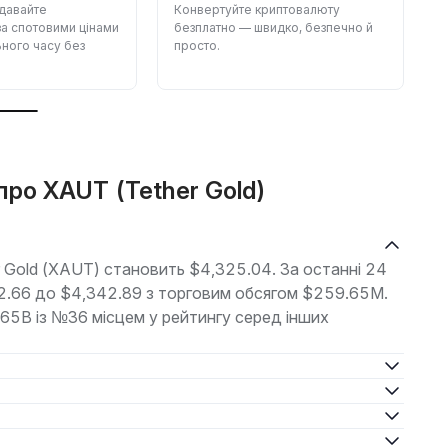
одавайте
Конвертуйте криптовалюту
З
а спотовими цінами
безплатно — швидко, безпечно й
п
ного часу без
просто.
с
про XAUT (Tether Gold)
r Gold (XAUT) становить $4,325.04. За останні 24
282.66 до $4,342.89 з торговим обсягом $259.65M.
.65B із №36 місцем у рейтингу серед інших