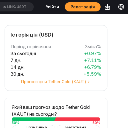
Реєстрація
Увійти
🔥
LINK/USDT
Історія цін (USD)
Період порівняння
Зміна%
За сьогодні
+0.97%
7 дн.
+7.11%
14 дн.
+6.79%
30 дн.
+5.59%
Прогноз ціни Tether Gold (XAUT)
Який ваш прогноз щодо Tether Gold
(XAUT) на сьогодні?
50
%
50
%
Позитивна
Негативна