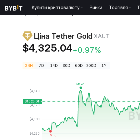
Купити криптовалюту
Ринки
Торгівля
T
Ціни криптовалют
Ціна Tether Gold XAUT
Ціна Tether Gold
XAUT
$4,325.04
+0.97%
24H
7D
14D
30D
60D
200D
1Y