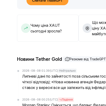
Спитати TradeGPT
шукати можливості для входу після корекції д
За умов зниження нижче 4100 стратегію слід 
Що мож
Чому ціна XAUT
ціну X
сьогодні зросла?
майбут
Новини Tether Gold
Резюме від TradeGPT
2026-08-08 01:39
(UTC)
Нейтрально
Липневі дані по зайнятості поза сільським г
чіткої відповіді; «Нова новинна агенція Феде
ставок у вересні все ще залежить від інфляції
2026-08-08 00:25
(UTC)
Падіння
Morgan Stanley: Очікується, що баланс Федер