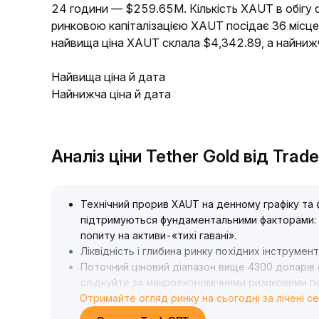
24 години — $259.65M. Кількість XAUT в обігу с
ринковою капіталізацією XAUT посідає 36 місце
найвища ціна XAUT склала $4,342.89, а найниж
Найвища ціна й дата
Найнижча ціна й дата
Аналіз ціни Tether Gold від Tra
Технічний прорив XAUT на денному графіку та
підтримуються фундаментальними факторами: 
попиту на активи-«тихі гавані»
.
Ліквідність і глибина ринку похідних інструмен
Поточний ціновий діапазон вище 4300 доларів
слідкуйте за макроекономічними ризиковими по
Отримайте огляд ринку на сьогодні за лічені с
коливання
.
Рекомендується поєднувати динаміку ціни та о