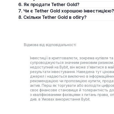
6. Як продати Tether Gold?
7. Чи є Tether Gold хорошою інвестицією?
8. Скільки Tether Gold в обігу?
Відмова від відповідальності
Інвестиції в криптовалюти, зокрема купівля та 
супроводжуються значним ринковим ризиком. 
недоступний на Bybit, він може з’явитися в ма
результати інвестування. Наведена тут цінова 
джерел і надаються виключно в інформаційних
рекомендацією чи пропозицією купити, прода
актив. Перш як торгувати або володіти цифро
своє фінансове становище й толерантність до
з кваліфікованими фахівцями з питань права, 
див. в Умовах використання Bybit.