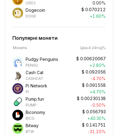
0.00%
USD1
$
0.070212
Dogecoin
+1.60%
DOGE
Популярні монети
Монета
Ціна й 24год%
$
0.00620067
Pudgy Penguins
+2.80%
PENGU
$
0.092056
Cash Cat
-4.70%
CASHCAT
$
0.091558
Pi Network
+4.70%
PI
$
0.00230138
Pump.fun
-0.50%
PUMP
$
0.056793
Biconomy
+40.30%
BICO
Пасивний заробіток
$
0.141751
Bitway
криптовалюти
-31.20%
BTW