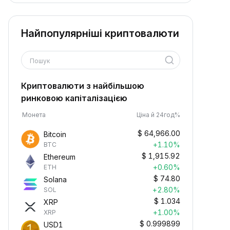
Найпопулярніші криптовалюти
Пошук
Криптовалюти з найбільшою
ринковою капіталізацією
Монета
Ціна й 24год%
$
64,966.00
Bitcoin
+1.10%
BTC
$
1,915.92
Ethereum
+0.60%
ETH
$
74.80
Solana
+2.80%
SOL
$
1.034
XRP
+1.00%
XRP
$
0.999899
USD1