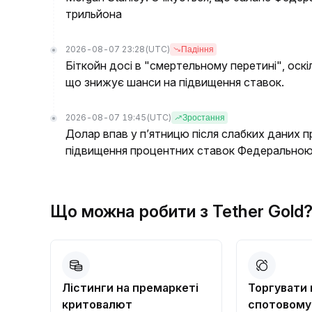
трильйона
2026-08-07 23:28
(UTC)
Падіння
Біткойн досі в "смертельному перетині", оскі
що знижує шанси на підвищення ставок.
2026-08-07 19:45
(UTC)
Зростання
Долар впав у п’ятницю після слабких даних п
підвищення процентних ставок Федерально
Що можна робити з Tether Gold
Лістинги на премаркеті
Торгувати
критовалют
спотовому