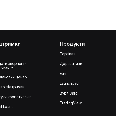
дтримка
Продукти
Q
Торгівля
ати звернення
Деривативи
 скаргу
Earn
ідковий центр
Launchpad
тр підтримки
Bybit Card
гуки користувачів
TradingView
it Learn