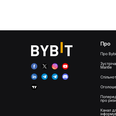
Про
Про Bybi
Зустріч
Mantle
Спільнот
Оголош
Попере
про риз
Канал д
інформу