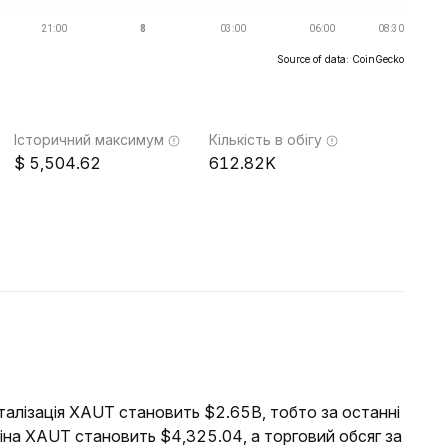
Source of data: CoinGecko
Історичний максимум
Кількість в обігу
5,504.62
612.82K
італізація XAUT становить $2.65B, тобто за останні
іна XAUT становить $4,325.04, а торговий обсяг за