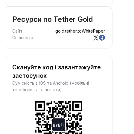
аробляйте пасивні винагороди:
росто внесіть свої кошти й
постерігайте, як вони зростають.
Ресурси по Tether Gold
Сайт
gold.tether.to
WhitePaper
Спільнота
Скануйте код і завантажуйте
застосунок
Сумісність з iOS та Android (мобільні
телефони та планшети)