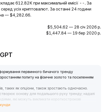
кладає 612.82K при максимальній емісії --. За
 серед усіх криптовалют. За останні 24 години
ча — $4,282.66.
$5,504.62 — 28 січ 2026 р.
$1,447.84 — 19 бер 2020 р.
deGPT
 формування первинного бичачого тренду
зростанням попиту на фізичне золото та посиленням
тів, таких як опціони, також зростають одночасно
.
 створює основу для подальшого руху тренду; надалі
діями, які можуть викликати короткострокові
екунди
бсягу з управлінням позиціями, діяти за трендом,