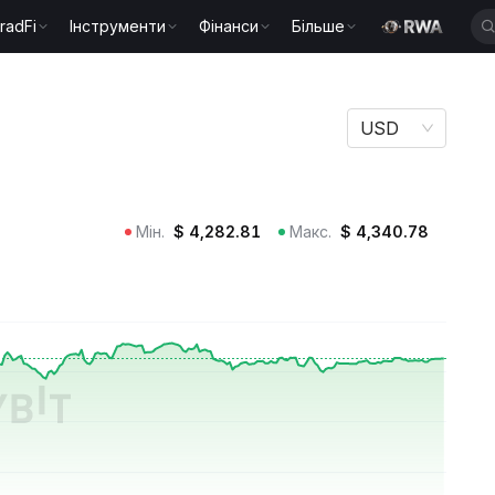
radFi
Інструменти
Фінанси
Більше
USD
Мін.
$
4,282.81
Макс.
$
4,340.78