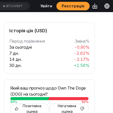
Реєстрація
Увійти
🔥
BTC/USDT
Історія цін (USD)
Період порівняння
Зміна%
За сьогодні
-0.90%
7 дн.
-2.62%
14 дн.
-2.17%
30 дн.
+1.56%
Який ваш прогноз щодо Own The Doge
(DOG) на сьогодні?
50
%
50
%
Позитивна
Негативна
оцінка
оцінка