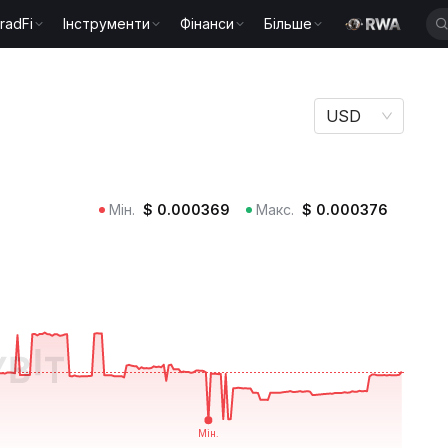
radFi
Інструменти
Фінанси
Більше
USD
Мін.
$
0.000369
Макс.
$
0.000376