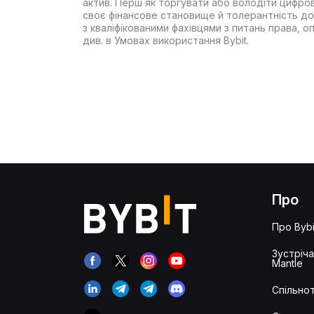
актив. Перш як торгувати або володіти цифро
своє фінансове становище й толерантність до
з кваліфікованими фахівцями з питань права, 
див. в Умовах використання Bybit.
Про
Про Bybi
Зустріч
Mantle
Спільнот