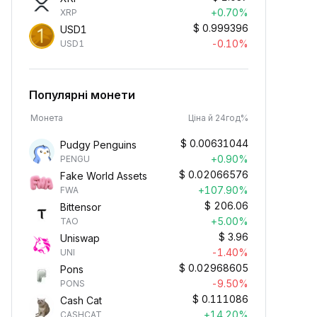
+0.70%
XRP
$
0.999396
USD1
-0.10%
USD1
Популярні монети
Монета
Ціна й 24год%
$
0.00631044
Pudgy Penguins
+0.90%
PENGU
$
0.02066576
Fake World Assets
+107.90%
FWA
$
206.06
Bittensor
+5.00%
TAO
$
3.96
Uniswap
-1.40%
UNI
$
0.02968605
Pons
-9.50%
PONS
$
0.111086
Cash Cat
+14.20%
CASHCAT