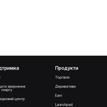
дтримка
Продукти
Q
Торгівля
ати звернення
Деривативи
 скаргу
Earn
ідковий центр
Launchpad