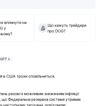
е вплинути на
Що кажуть трейдери
G у
про DOG?
ньому?
eGPT
ія в США трохи сповільниться.
ипень разом із можливим зниженням інфляції
, що Федеральна резервна система утримає
му наступному засіданні, повідомляє