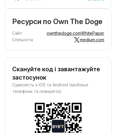
Ресурси по Own The Doge
Сайт
ownthedoge.com
WhitePaper
Спільнота
medium.com
Скануйте код і завантажуйте
застосунок
Сумісність з iOS та Android (мобільні
телефони та планшети)