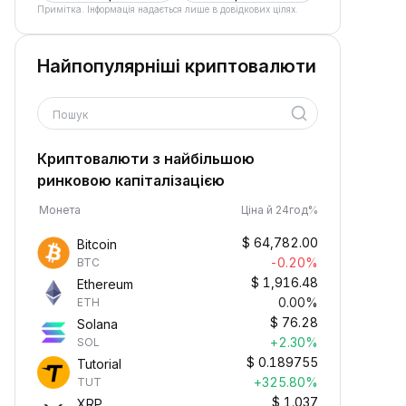
Примітка. Інформація надається лише в довідкових цілях.
Найпопулярніші криптовалюти
Пошук
Криптовалюти з найбільшою
ринковою капіталізацією
Монета
Ціна й 24год%
$
64,782.00
Bitcoin
-0.20%
BTC
$
1,916.48
Ethereum
0.00%
ETH
$
76.28
Solana
+2.30%
SOL
$
0.189755
Tutorial
+325.80%
TUT
$
1.037
XRP