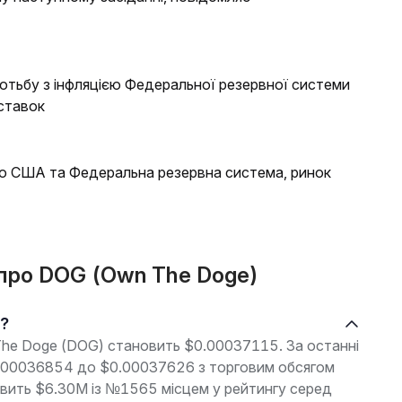
отьбу з інфляцією Федеральної резервної системи
ставок
 США та Федеральна резервна система, ринок
 про DOG (Own The Doge)
і?
The Doge (DOG) становить $0.00037115. За останні
$0.00036854 до $0.00037626 з торговим обсягом
новить $6.30M із №1565 місцем у рейтингу серед