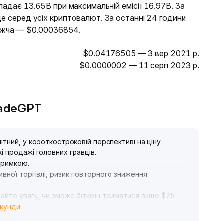
ладає 13.65B при максимальній емісії 16.97B. За
е серед усіх криптовалют. За останні 24 години
ижча — $0.00036854.
$0.04176505 — 3 вер 2021 р.
$0.0000002 — 11 серп 2023 р.
radeGPT
ітний, у короткостроковій перспективі на ціну
і продажі головних гравців
.
дтримкою
.
ивної торгівлі, ризик повторного зниження
айте увагу, чи зможе біткоїн триматися вище $75
екунди
пазоні
.
инання перепроданості можна розглядати протилежні