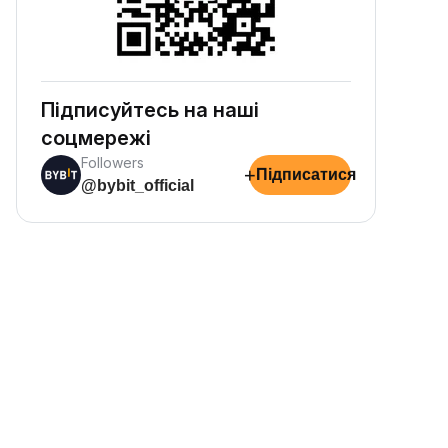
Підписуйтесь на наші
соцмережі
Followers
+
Підписатися
@bybit_official