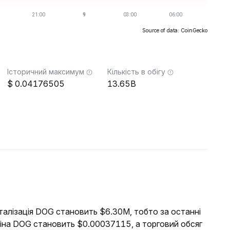
Source of data: CoinGecko
Історичний максимум
Кількість в обігу
0.04176505
13.65B
італізація DOG становить $6.30M, тобто за останні
ціна DOG становить $0.00037115, а торговий обсяг