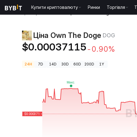
Купити криптовалюту
Ринки
Торгівля
T
Ціни криптовалют
Ціна Own The Doge DOG
Ціна Own The Doge
DOG
$0.00037115
-0.90%
24H
7D
14D
30D
60D
200D
1Y