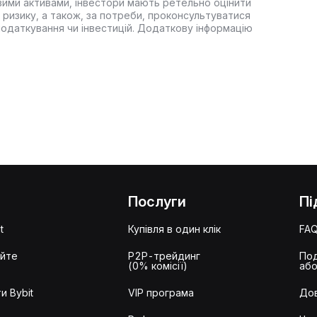
вими активами, інвестори мають ретельно оцінити
 ризику, а також, за потреби, проконсультуватися
оподаткування чи інвестицій. Додаткову інформацію
Послуги
Пі
t
Купівля в один клік
FA
айте
P2P-трейдинг
Под
(0% комісії)
або
и Bybit
VIP програма
Дов