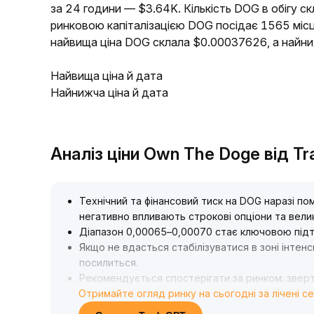
за 24 години — $3.64K. Кількість DOG в обігу ск
ринковою капіталізацією DOG посідає 1565 місц
найвища ціна DOG склала $0.00037626, а найн
Найвища ціна й дата
Найнижча ціна й дата
Аналіз ціни Own The Doge від T
Технічний та фінансовий тиск на DOG наразі пом
негативно впливають строкові опціони та велик
Діапазон 0,00065–0,00070 стає ключовою пі
Якщо не вдасться стабілізуватися в зоні інтенс
посилиться
.
Рекомендується спостерігати за ринком: зверт
Отримайте огляд ринку на сьогодні за лічені с
000 і чи зростатиме обсяг DOG у вказаному діа
Після відновлення ринкового настрою та погл