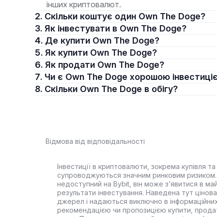
інших криптовалют.
2. Скільки коштує один Own The Doge?
3. Як інвестувати в Own The Doge?
4. Де купити Own The Doge?
5. Як купити Own The Doge?
6. Як продати Own The Doge?
7. Чи є Own The Doge хорошою інвестиці
8. Скільки Own The Doge в обігу?
Відмова від відповідальності
Інвестиції в криптовалюти, зокрема купівля та 
супроводжуються значним ринковим ризиком. 
недоступний на Bybit, він може з’явитися в ма
результати інвестування. Наведена тут цінова 
джерел і надаються виключно в інформаційних
рекомендацією чи пропозицією купити, прода