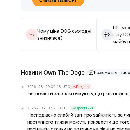
Спитати TradeGPT
стратегії
.
Що мож
Чому ціна DOG сьогодні
ціну DO
знизилася?
майбут
Новини Own The Doge
Резюме від Trad
2026-08-09 04:48
(UTC)
Падіння
Економісти загалом очікують, що річна інфляц
2026-08-08 17:30
(UTC)
Зростання
Несподівано слабий звіт про зайнятість за л
наступного тижня можуть призвести до того
процентні ставки на поточному рівні на своє