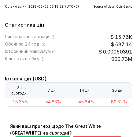
Останні зміни: 2026-08-08 03:18:52.
(UTC+0)
Source of data: CoinGecko
Статистика цін
Ринкова капіталізація
15.76K
Обсяг за 24 год.
687.14
Історичний максимум
0.00050391
Кількість в обігу
999.73M
Історія цін (USD)
За
7 дн.
14 дн.
30 дн.
сьогодні
-18.35%
-54.83%
-45.64%
-89.32%
Який ваш прогноз щодо The Great White
(GREATWHITE) на сьогодні?