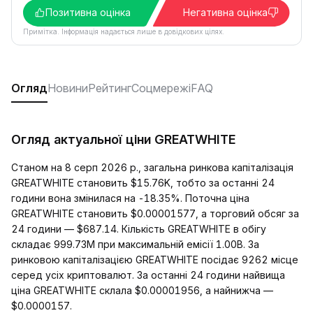
Позитивна оцінка
Негативна оцінка
Примітка. Інформація надається лише в довідкових цілях.
Огляд
Новини
Рейтинг
Соцмережі
FAQ
Огляд актуальної ціни GREATWHITE
Станом на 8 серп 2026 р., загальна ринкова капіталізація
GREATWHITE становить $15.76K, тобто за останні 24
години вона змінилася на -18.35%. Поточна ціна
GREATWHITE становить $0.00001577, а торговий обсяг за
24 години — $687.14. Кількість GREATWHITE в обігу
складає 999.73M при максимальній емісії 1.00B. За
ринковою капіталізацією GREATWHITE посідає 9262 місце
серед усіх криптовалют. За останні 24 години найвища
ціна GREATWHITE склала $0.00001956, а найнижча —
$0.0000157.