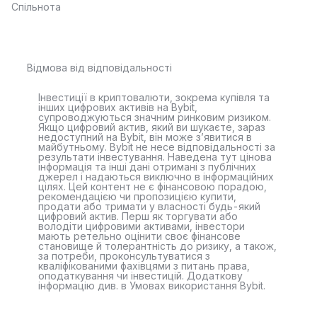
Спільнота
Відмова від відповідальності
Інвестиції в криптовалюти, зокрема купівля та
інших цифрових активів на Bybit,
супроводжуються значним ринковим ризиком.
Якщо цифровий актив, який ви шукаєте, зараз
недоступний на Bybit, він може з’явитися в
майбутньому. Bybit не несе відповідальності за
результати інвестування. Наведена тут цінова
інформація та інші дані отримані з публічних
джерел і надаються виключно в інформаційних
цілях. Цей контент не є фінансовою порадою,
рекомендацією чи пропозицією купити,
продати або тримати у власності будь-який
цифровий актив. Перш як торгувати або
володіти цифровими активами, інвестори
мають ретельно оцінити своє фінансове
становище й толерантність до ризику, а також,
за потреби, проконсультуватися з
кваліфікованими фахівцями з питань права,
оподаткування чи інвестицій. Додаткову
інформацію див. в Умовах використання Bybit.