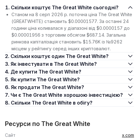
1. Скільки коштує The Great White сьогодні?
Станом на 8 серп 2026 р. поточна ціна The Great White
(GREATWHITE) становить $0.00001577. За останні 24
години ціна коливалася у діапазоні від $0.0000157 до
$0.00001956 з торговим обсягом $687.14. Загальна
ринкова капіталізація становить $15.76K із №9262
місцем у рейтингу серед інших криптовалют.
2. Скільки коштує один The Great White?
3. Як інвестувати в The Great White?
4. Де купити The Great White?
5. Як купити The Great White?
6. Як продати The Great White?
7. Чи є The Great White хорошою інвестицією?
8. Скільки The Great White в обігу?
Ресурси по The Great White
Сайт
x.com