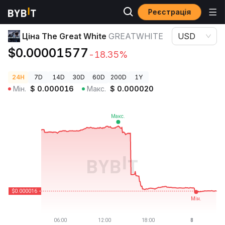
Реєстрація
Ціни криптовалют
Ціна The Great White GREATWHITE
Ціна The Great White
GREATWHITE
USD
$0.00001577
-18.35%
24H
7D
14D
30D
60D
200D
1Y
Мін.
$
0.000016
Макс.
$
0.000020