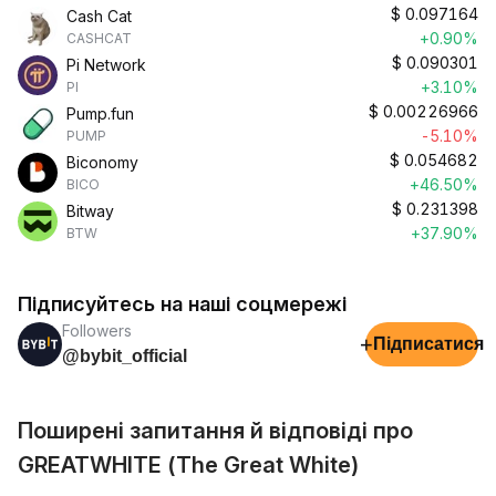
$
0.097164
Cash Cat
+0.90%
CASHCAT
$
0.090301
Pi Network
+3.10%
PI
$
0.00226966
Pump.fun
-5.10%
PUMP
$
0.054682
Biconomy
+46.50%
BICO
$
0.231398
Bitway
+37.90%
BTW
Підписуйтесь на наші соцмережі
Followers
+
Підписатися
@bybit_official
Поширені запитання й відповіді про
GREATWHITE (The Great White)