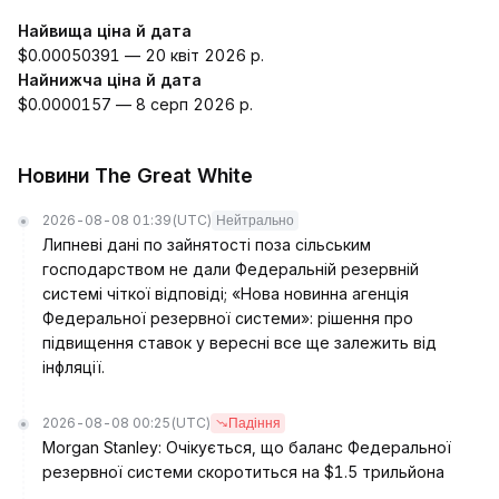
Найвища ціна й дата
$0.00050391 — 20 квіт 2026 р.
Найнижча ціна й дата
$0.0000157 — 8 серп 2026 р.
Новини The Great White
2026-08-08 01:39
(UTC)
Нейтрально
Липневі дані по зайнятості поза сільським
господарством не дали Федеральній резервній
системі чіткої відповіді; «Нова новинна агенція
Федеральної резервної системи»: рішення про
підвищення ставок у вересні все ще залежить від
інфляції.
2026-08-08 00:25
(UTC)
Падіння
Morgan Stanley: Очікується, що баланс Федеральної
резервної системи скоротиться на $1.5 трильйона