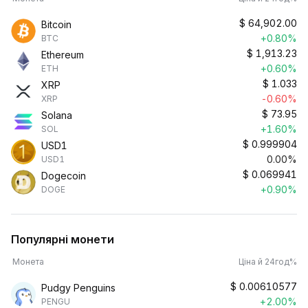
$
64,902.00
Bitcoin
+0.80%
BTC
$
1,913.23
Ethereum
+0.60%
ETH
$
1.033
XRP
-0.60%
XRP
$
73.95
Solana
+1.60%
SOL
$
0.999904
USD1
0.00%
USD1
$
0.069941
Dogecoin
+0.90%
DOGE
Популярні монети
Монета
Ціна й 24год%
$
0.00610577
Pudgy Penguins
+2.00%
PENGU