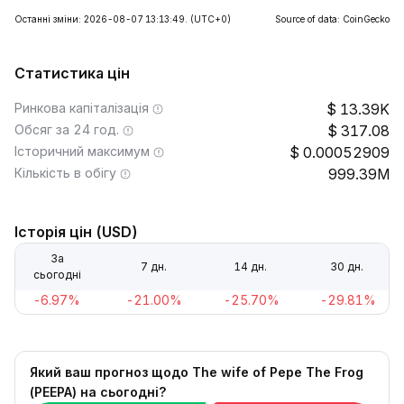
Останні зміни: 2026-08-07 13:13:49.
(UTC+0)
Source of data: CoinGecko
Статистика цін
Ринкова капіталізація
13.39K
Обсяг за 24 год.
317.08
Історичний максимум
0.00052909
Кількість в обігу
999.39M
Історія цін (USD)
За
7 дн.
14 дн.
30 дн.
сьогодні
-6.97%
-21.00%
-25.70%
-29.81%
Який ваш прогноз щодо The wife of Pepe The Frog
(PEEPA) на сьогодні?