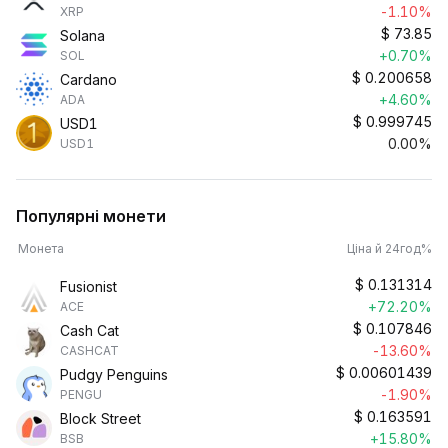
-1.10%
XRP
$
73.85
Solana
+0.70%
SOL
$
0.200658
Cardano
+4.60%
ADA
$
0.999745
USD1
0.00%
USD1
Популярні монети
Монета
Ціна й 24год%
$
0.131314
Fusionist
+72.20%
ACE
$
0.107846
Cash Cat
-13.60%
CASHCAT
$
0.00601439
Pudgy Penguins
-1.90%
PENGU
$
0.163591
Block Street
+15.80%
BSB