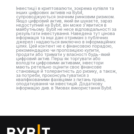
Інвестиції в криптовалюти, зокрема купівля та
інших цифрових активів на Bybit,
супроводжуються значним ринковим ризиком.
Якщо цифровий актив, який ви шукаєте, зараз
недоступний на Bybit, він може з’явитися в
майбутньому. Bybit не несе відповідальності за
результати інвестування. Наведена тут цінова
інформація та інші дані отримані з публічних
джерел і надаються виключно в інформаційних
цілях. Цей контент не є фінансовою порадою,
рекомендацією чи пропозицією купити,
продати або тримати у власності будь-який
цифровий актив. Перш як торгувати або
володіти цифровими активами, інвестори
мають ретельно оцінити своє фінансове
становище й толерантність до ризику, а також,
за потреби, проконсультуватися з
кваліфікованими фахівцями з питань права,
оподаткування чи інвестицій. Додаткову
інформацію див. в Умовах використання Bybit.