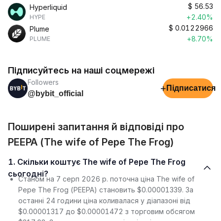
$
56.53
Hyperliquid
+2.40%
HYPE
$
0.0122966
Plume
+8.70%
PLUME
Підписуйтесь на наші соцмережі
Followers
+
Підписатися
@bybit_official
Поширені запитання й відповіді про
PEEPA (The wife of Pepe The Frog)
1. Скільки коштує The wife of Pepe The Frog
сьогодні?
Станом на 7 серп 2026 р. поточна ціна The wife of
Pepe The Frog (PEEPA) становить $0.00001339. За
останні 24 години ціна коливалася у діапазоні від
$0.00001317 до $0.00001472 з торговим обсягом