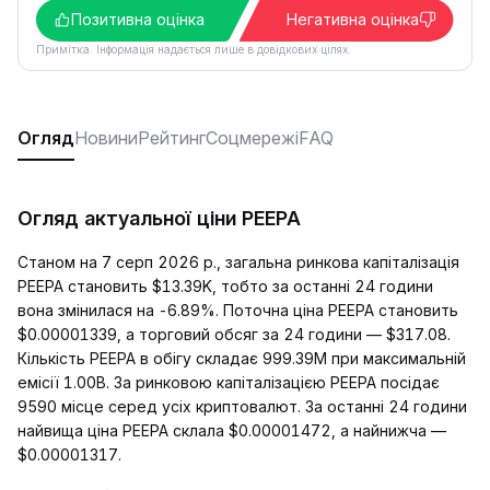
Позитивна оцінка
Негативна оцінка
Примітка. Інформація надається лише в довідкових цілях.
Огляд
Новини
Рейтинг
Соцмережі
FAQ
Огляд актуальної ціни PEEPA
Станом на 7 серп 2026 р., загальна ринкова капіталізація
PEEPA становить $13.39K, тобто за останні 24 години
вона змінилася на -6.89%. Поточна ціна PEEPA становить
$0.00001339, а торговий обсяг за 24 години — $317.08.
Кількість PEEPA в обігу складає 999.39M при максимальній
емісії 1.00B. За ринковою капіталізацією PEEPA посідає
9590 місце серед усіх криптовалют. За останні 24 години
найвища ціна PEEPA склала $0.00001472, а найнижча —
$0.00001317.