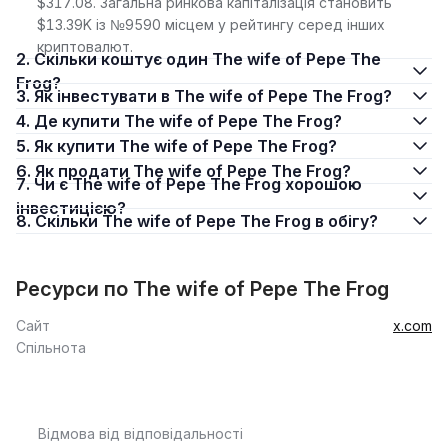
$317.08. Загальна ринкова капіталізація становить
$13.39K із №9590 місцем у рейтингу серед інших
криптовалют.
2. Скільки коштує один The wife of Pepe The
Frog?
3. Як інвестувати в The wife of Pepe The Frog?
4. Де купити The wife of Pepe The Frog?
5. Як купити The wife of Pepe The Frog?
6. Як продати The wife of Pepe The Frog?
7. Чи є The wife of Pepe The Frog хорошою
інвестицією?
8. Скільки The wife of Pepe The Frog в обігу?
Ресурси по The wife of Pepe The Frog
Сайт
x.com
Спільнота
Відмова від відповідальності