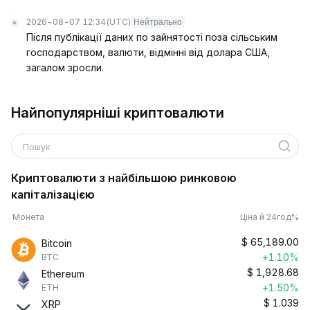
2026-08-07 12:34
(UTC)
Нейтрально
Після публікації даних по зайнятості поза сільським
господарством, валюти, відмінні від долара США,
загалом зросли.
Найпопулярніші криптовалюти
Пошук
Криптовалюти з найбільшою ринковою
капіталізацією
Монета
Ціна й 24год%
$
65,189.00
Bitcoin
+1.10%
BTC
$
1,928.68
Ethereum
+1.50%
ETH
$
1.039
XRP