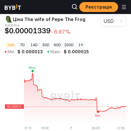
Реєстрація
Ціни криптовалют
Ціна The wife of Pepe The Frog PEEPA
Ціна The wife of Pepe The Frog
USD
PEEPA
$0.00001339
-6.97%
24H
7D
14D
30D
60D
200D
1Y
Мін.
$
0.000013
Макс.
$
0.000015